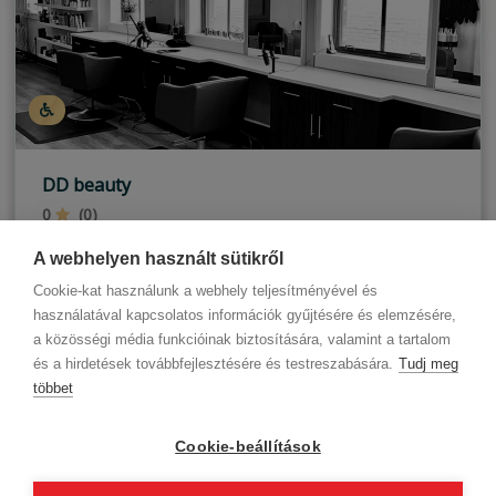
DD beauty
0
(0)
Budapest, IX. kerület
A webhelyen használt sütikről
Cookie-kat használunk a webhely teljesítményével és
használatával kapcsolatos információk gyűjtésére és elemzésére,
a közösségi média funkcióinak biztosítására, valamint a tartalom
és a hirdetések továbbfejlesztésére és testreszabására.
Tudj meg
többet
Cégadatok
BWNET adatkezelési tájékoztató
Magatartási kódex
Kapcsolat
Cookie-beállítások
Partnereink
ÁSZF (üzleti)
ÁSZF (szalonkereső - foglalás)