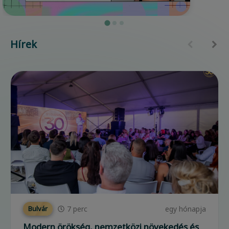
Hírek
7
perc
egy hónapja
Bulvár
Modern örökség, nemzetközi növekedés és