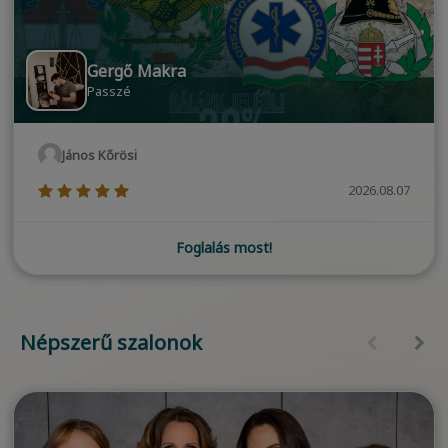
Gergő Makra
Passzé
János Kőrösi
(*)
(*)
(*)
(*)
(*)
2026.08.07
Foglalás most!
Népszerű szalonok