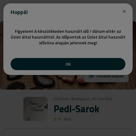
Ajánlatot kérek
Hoppá!
Figyelem! A készülékeden használt idő / dátum eltér az
Üzlet által használttól. Az időpontok az Üzlet által használt
időzóna alapján jelennek meg!
OK
További képek
Üzletek
/
Budapest, VII. kerület
Pedi-Sarok
5
(41)