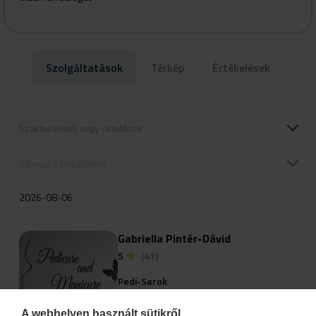
Szolgáltatások
Térkép
Értékelések
Szakterületek vagy oktatások
Válassz szolgáltatást
Gabriella Pintér-Dávid
5
(41)
Pedi-Sarok
1074 Budapest, VII. kerület
Dohány utca 81. Hair Bar Szalon
A webhelyen használt sütikről