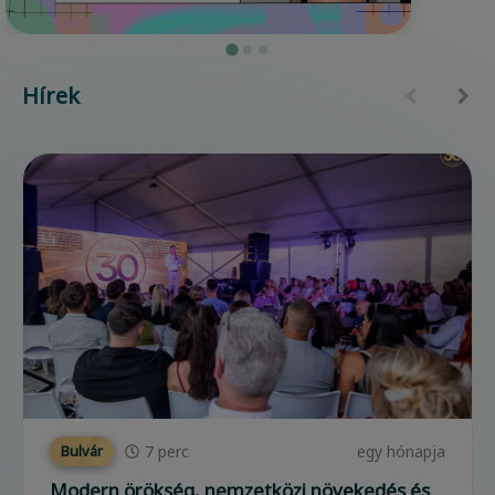
Hírek
7
perc
egy hónapja
Bulvár
Modern örökség, nemzetközi növekedés és