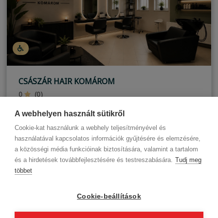
CSÁSZÁR HAIR KOMÁROM
0
(0)
Komárom
A webhelyen használt sütikről
Cookie-kat használunk a webhely teljesítményével és
használatával kapcsolatos információk gyűjtésére és elemzésére,
a közösségi média funkcióinak biztosítására, valamint a tartalom
és a hirdetések továbbfejlesztésére és testreszabására.
Tudj meg
többet
Cégadatok
BWNET adatkezelési tájékoztató
Magatartási kódex
Kapcsolat
Cookie-beállítások
Partnereink
ÁSZF (üzleti)
ÁSZF (szalonkereső - foglalás)