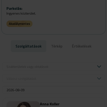
Parkolás
:
Ingyenes közterület.
Akadálymentes
Szolgáltatások
Térkép
Értékelések
Szakterületek vagy oktatások
Válassz szolgáltatást
Anna Koller