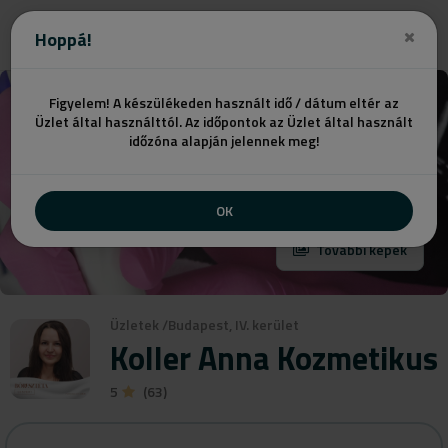
Ajánlatot kérek
Hoppá!
Figyelem! A készülékeden használt idő / dátum eltér az
Üzlet által használttól. Az időpontok az Üzlet által használt
időzóna alapján jelennek meg!
OK
További képek
Üzletek
/
Budapest, IV. kerület
Koller Anna Kozmetikus
5
(63)