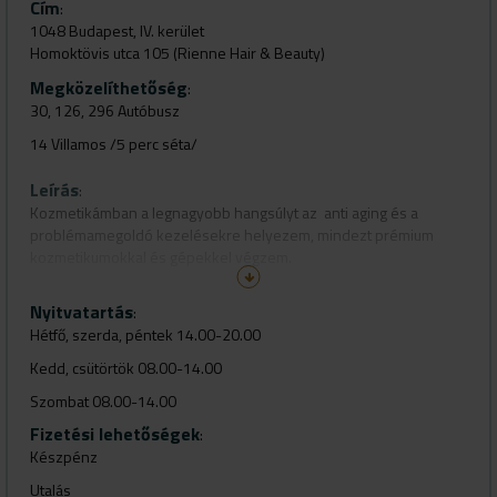
Cím
:
1048 Budapest, IV. kerület
Homoktövis utca 105 (Rienne Hair & Beauty)
Megközelíthetőség
:
30, 126, 296 Autóbusz
14 Villamos /5 perc séta/
Leírás
:
Kozmetikámban a legnagyobb hangsúlyt az anti aging és a
problémamegoldó kezelésekre helyezem, mindezt prémium
kozmetikumokkal és gépekkel végzem.
Folyamatosan képzem magam, hogy elsajátíthassam a legújabb
Nyitvatartás
kozmetikai kezeléseket és eljárásokat.
:
Hétfő, szerda, péntek 14.00-20.00
Több professzionális termékcsaláddal dolgozom, hogy minden
vendég számára a legjobb kezelést nyújthassam.
Kedd, csütörtök 08.00-14.00
Kozmetikám csendes zöldövezetben helyezkedik el, ahol a
Szombat 08.00-14.00
parkolás ingyenes.
Fizetési lehetőségek
:
Készpénz
Utalás