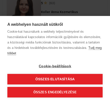
5
(63)
Koller Anna Kozmetikus
1048 Budapest, IV. kerület
Homoktövis utca 105 (Rienne Hair &
A webhelyen használt sütikről
Beauty)
Cookie-kat használunk a webhely teljesítményével és
használatával kapcsolatos információk gyűjtésére és elemzésére,
Szolgáltatások
a közösségi média funkcióinak biztosítására, valamint a tartalom
és a hirdetések továbbfejlesztésére és testreszabására.
Tudj meg
Az időpontok megjelenéséhez
többet
válassz szakterületet és szolgáltatást
Cookie-beállítások
Cégadatok
BWNET adatkezelési tájékoztató
ÖSSZES ELUTASÍTÁSA
Magatartási kódex
Kapcsolat
Partnereink
ÁSZF (üzleti)
ÁSZF (szalonkereső - foglalás)
ÖSSZES ENGEDÉLYEZÉSE
Kövess minket!