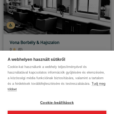
Vona Borbély & Hajszalon
0
(0)
Budapest, III. kerület
A webhelyen használt sütikről
Cookie-kat használunk a webhely teljesítményével és
használatával kapcsolatos információk gyűjtésére és elemzésére,
a közösségi média funkcióinak biztosítására, valamint a tartalom
és a hirdetések továbbfejlesztésére és testreszabására.
Tudj meg
többet
Cégadatok
BWNET adatkezelési tájékoztató
Magatartási kódex
Kapcsolat
Cookie-beállítások
Partnereink
ÁSZF (üzleti)
ÁSZF (szalonkereső - foglalás)