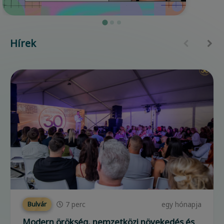
Hírek
7
perc
egy hónapja
Bulvár
Modern örökség, nemzetközi növekedés és