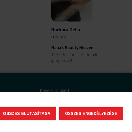
Barbara Della
0
(0)
Nana's Beauty Heaven
1133 Budapest, XIII. kerület
Ipoly utca 20
Kövess minket!
)
ÖSSZES ELUTASÍTÁSA
ÖSSZES ENGEDÉLYEZÉSE