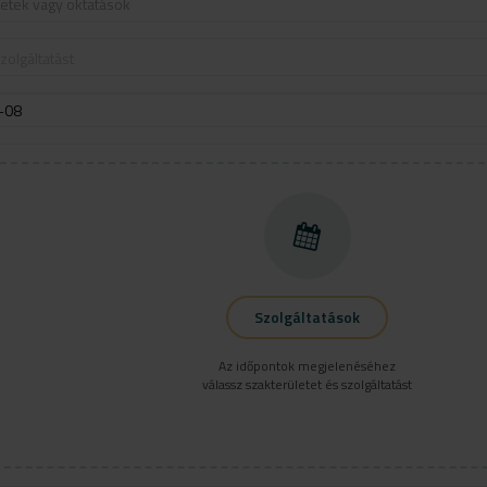
letek vagy oktatások
zolgáltatást
Szolgáltatások
Az időpontok megjelenéséhez
válassz szakterületet és szolgáltatást