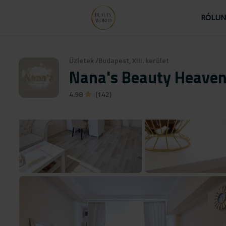
RÓLU
Üzletek
/
Budapest, XIII. kerület
Nana's Beauty Heave
4.98
(142)