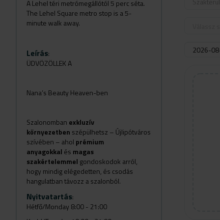
Szakterü
A Lehel téri metrómegállótól 5 perc séta.
The Lehel Square metro stop is a 5-
minute walk away.
Válassz s
Leírás
:
ÜDVÖZÖLLEK A
Nana’s Beauty Heaven-ben
Szalonomban
exkluzív
környezetben
szépülhetsz – Újlipótváros
szívében – ahol
prémium
anyagokkal
és
magas
szakértelemmel
gondoskodok arról,
hogy mindig elégedetten, és csodás
hangulatban távozz a szalonból.
Nyitvatartás
:
Hétfő/Monday 8:00 - 21:00