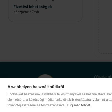
Fizetési lehetőségek
:
Készpénz / Cash
Cégadatok
BWNET ada
Magatartás
A webhelyen használt sütikről
Kapcsolat
Cookie-kat használunk a webhely teljesítményével és használatával kap
elemzésére, a közösségi média funkcióinak biztosítására, valamint a ta
továbbfejlesztésére és testreszabására.
Tudj meg többet