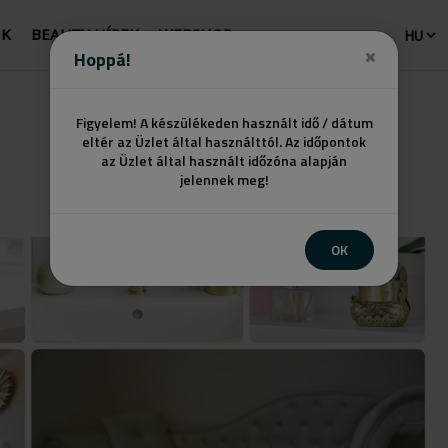
NK
BEAUTY HÍREK
WEBSHOP
Hoppá!
Figyelem! A készülékeden használt idő / dátum
n
eltér az Üzlet által használttól. Az időpontok
az Üzlet által használt időzóna alapján
jelennek meg!
OK