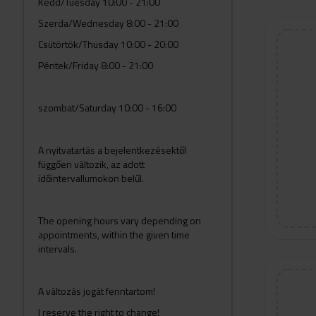
Kedd/Tuesday 10:00 - 21:00
Szerda/Wednesday 8:00 - 21:00
Csütörtök/Thusday 10:00 - 20:00
Péntek/Friday 8:00 - 21:00
szombat/Saturday 10:00 - 16:00
A nyitvatartás a bejelentkezésektől
függően változik, az adott
időintervallumokon belűl.
The opening hours vary depending on
appointments, within the given time
intervals.
A változás jogát fenntartom!
I reserve the right to change!