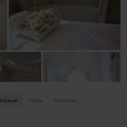
ltatások
Térkép
Értékelések