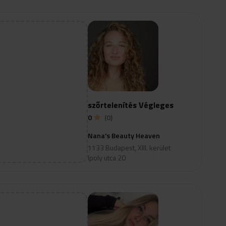
szőrtelenítés Végleges
0
(0)
Nana's Beauty Heaven
1133 Budapest, XIII. kerület
Ipoly utca 20