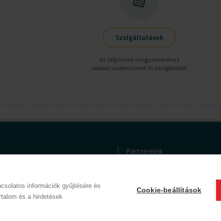
Szolgáltatások
Az időpontok megjelenéséhez
válassz szakterületet és szolgáltatást
Partnereink
tkezelési tájékoztató
ÁSZF (üzleti)
i kódex
ÁSZF (szalonkereső - foglalás
csolatos információk gyűjtésére és
Cookie-beállítások
© 2012 Beauty World Net Kft. Minden jog fenntartva.
rtalom és a hirdetések
2.11.25