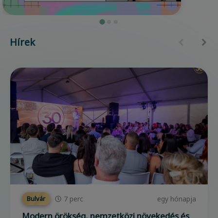
Hírek
7
perc
egy hónapja
Bulvár
Modern örökség, nemzetközi növekedés és