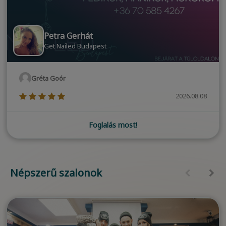
Petra Gerhát
Get Nailed Budapest
Gréta Goór
(*)
(*)
(*)
(*)
(*)
2026.08.08
Foglalás most!
Népszerű szalonok