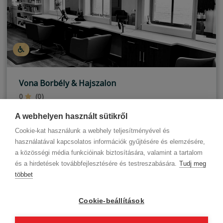
Vona Borbély & Hajszalon
0
(0)
Budapest, III. kerület
A webhelyen használt sütikről
Cookie-kat használunk a webhely teljesítményével és
használatával kapcsolatos információk gyűjtésére és elemzésére,
a közösségi média funkcióinak biztosítására, valamint a tartalom
és a hirdetések továbbfejlesztésére és testreszabására.
Tudj meg
többet
Cégadatok
BWNET adatkezelési tájékoztató
Magatartási kódex
Kapcsolat
Cookie-beállítások
Partnereink
ÁSZF (üzleti)
ÁSZF (szalonkereső - foglalás)