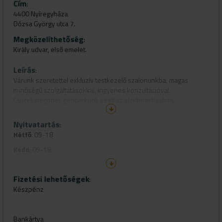
Cím
:
4400 Nyíregyháza
Dózsa György utca 7.
Megközelíthetőség
:
Király udvar, első emelet.
Leírás
:
Várunk szeretettel exkluzív testkezelő szalonunkba, magas
minőségű szolgáltatásokkal, ingyenes konzultációval.
Csúcskategóriás gépparkunk segít az alakformálásban,
zsírbontásban, cellulit csökkentésében, bőrfeszesítésben,
méregtelenítésben, és a tartós szőrtelenítésben is egyaránt.
Nyitvatartás
:
Hétfő
: 09-18
Kedd
: 09-18
Szerda
: 09-18
Fizetési lehetőségek
Csütörtök
: 09-18
:
Készpénz
Péntek
: 09-18
Szombat
: 09-14
Bankártya