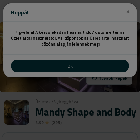
Ajánlatot kérek
Hoppá!
Figyelem! A készülékeden használt idő / dátum eltér az
Üzlet által használttól. Az időpontok az Üzlet által használt
időzóna alapján jelennek meg!
OK
További képek
Üzletek
/
Nyíregyháza
Mandy Shape and Body
4.99
(295)