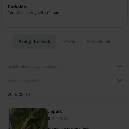
Vasárnap
: Zárva
Parkolás
:
Parkolás a környező utcákban.
Szolgáltatások
Térkép
Értékelések
Szakterületek vagy oktatások
Válassz szolgáltatást
. Sport
5
(105)
Mandy Shape and Body