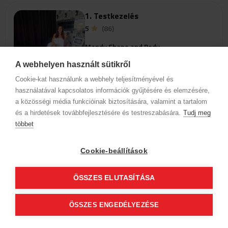
1. Testkezelés
5
(86)
Mandy Shape and Body
4400 Nyíregyháza
A webhelyen használt sütikről
Dózsa György utca 7.
Cookie-kat használunk a webhely teljesítményével és
használatával kapcsolatos információk gyűjtésére és elemzésére,
a közösségi média funkcióinak biztosítására, valamint a tartalom
Szolgáltatások
és a hirdetések továbbfejlesztésére és testreszabására.
Tudj meg
többet
Az időpontok megjelenéséhez
válassz szakterületet és szolgáltatást
Cookie-beállítások
ÖSSZES ELUTASÍTÁSA
1. Krioszauna
4.96
(66)
ÖSSZES ENGEDÉLYEZÉSE
Mandy Shape and Body
4400 Nyíregyháza