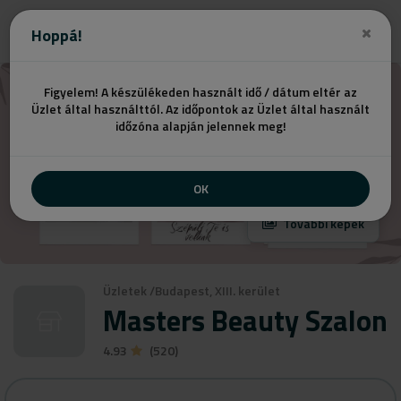
Ajánlatot kérek
Hoppá!
Figyelem! A készülékeden használt idő / dátum eltér az
Üzlet által használttól. Az időpontok az Üzlet által használt
időzóna alapján jelennek meg!
OK
További képek
Üzletek
/
Budapest, XIII. kerület
Masters Beauty Szalon
4.93
(520)