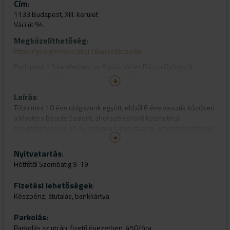
Cím
:
1133 Budapest, XIII. kerület
Váci út 94.
Megközelíthetőség
:
https://goo.gl/maps/zkLT1BwiZKbkczeA9
Budapest, 13.kerületben az Árpád híd es Dózsa György út
metrómegállótól egyaránt 5percre találtok minket a Váci út páros
oldalán, utcáról nyíló üzletünkben
Leírás
:
Több mint 10 éve dolgozunk együtt, ebből 6 éve visszük közösen
a Masters Beauty Szalont, ahol széleskörű kozmetikai
szolgáltatásokkal,15 év szakmai tapasztalattal, sminktetoválással
és szépségipari szakemberek oktatásával foglalkozunk.
Üzletünkben 4 professzionáis márka, több fajta sminktetováló
Nyitvatartás
:
gép, és pigment közül választjuk ki a vendég számára
Hétfőtől Szombatig 9-19
legmegfelelőbbet, ezzel garantáva a személyre szabott
szolgáltatást.
Fizetési lehetőségek
:
Szombaton is nyitva vagyunk!
Készpénz, átutalás, bankkártya
Elérhető márkák:
Parkolás
:
ADRIENNE FELLER, CHARLOTTE MEENTZEN, GUINOT, BIELENDA
Parkolás az utcán, fizető övezetben, 450/óra