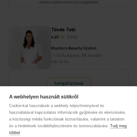
válassz szakterületet és szolgáltatást
Tünde Tabi
4.87
(123)
Masters Beauty Szalon
1133 Budapest, XIII. kerület
Váci út 94.
Szolgáltatások
Az időpontok megjelenéséhez
A webhelyen használt sütikről
válassz szakterületet és szolgáltatást
Cookie-kat használunk a webhely teljesítményével és
használatával kapcsolatos információk gyűjtésére és elemzésére,
a közösségi média funkcióinak biztosítására, valamint a tartalom
és a hirdetések továbbfejlesztésére és testreszabására.
Tudj meg
Barbara Kiss
többet
5
(45)