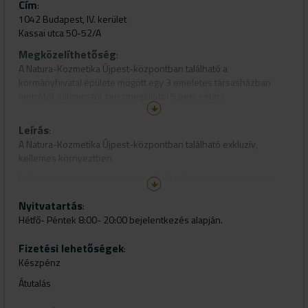
Cím
:
1042 Budapest, IV. kerület
Kassai utca 50-52/A
Megközelíthetőség
:
A Natura-Kozmetika Újpest-központban található a
kormányhivatal épülete mögött egy 3 emeletes társasházban
metrótól, villamostól, buszmegállótól 5 perc sétára.
Leírás
:
A Natura-Kozmetika Újpest-központban található exkluzív,
kellemes környeztben.
Prémium és luxus arckezelések közül választom ki a számodra
legoptimálisabbat. A kezelések kellemes, pihentető
Nyitvatartás
környezetben történnek, egyszerre csak egy vendéggel
:
foglalkozom, így segítve a relaxálást.
Hétfő- Péntek 8:00- 20:00 bejelentkezés alapján.
Szolgáltatásaim: kozmetikai arckezelések széles palettája
Fizetési lehetőségek
:
(manuális és elektrokozmetikai), végleges szőrtelenítés, smink.
Készpénz
Biotűs mikroneedling, Image Skincare, Hyamatrix, Innovera,
Átutalás
Dermaline, Dr. Juchheim, márkák kezelései közül választjuk ki a
számodra legoptimálisabbat.