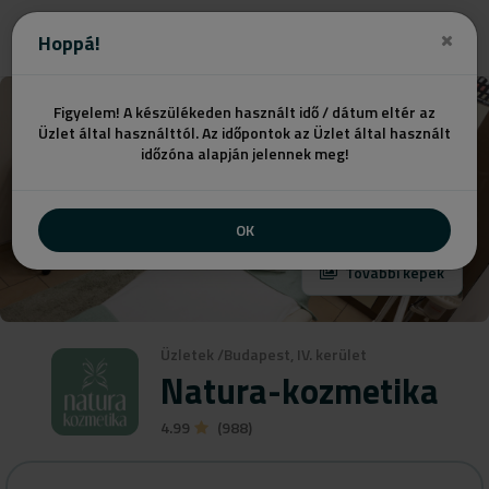
Hoppá!
Figyelem! A készülékeden használt idő / dátum eltér az
Üzlet által használttól. Az időpontok az Üzlet által használt
időzóna alapján jelennek meg!
OK
További képek
Üzletek
/
Budapest, IV. kerület
Natura-kozmetika
4.99
(988)