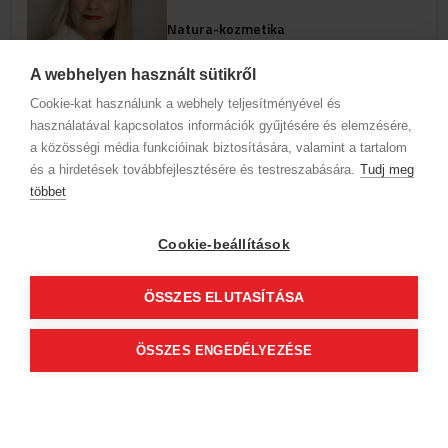
Natura-kozmetika
1042 Budapest, IV. kerület
Kassai utca 50-52/A
A webhelyen használt sütikről
Cookie-kat használunk a webhely teljesítményével és
használatával kapcsolatos információk gyűjtésére és elemzésére,
Szolgáltatások
a közösségi média funkcióinak biztosítására, valamint a tartalom
és a hirdetések továbbfejlesztésére és testreszabására.
Tudj meg
Az időpontok megjelenéséhez
többet
válassz szakterületet és szolgáltatást
Cookie-beállítások
ÁSZF (üzleti)
ÁSZF (szalonkereső - foglalás)
ÖSSZES ELUTASÍTÁSA
© 2012 Beauty World Net Kft. Minden jog fenntartva.
2.11.25
ÖSSZES ENGEDÉLYEZÉSE