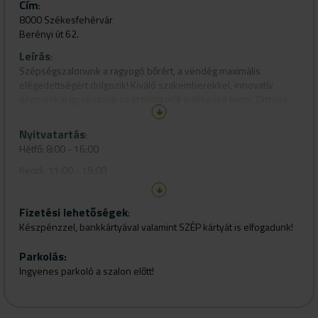
Cím
:
8000 Székesfehérvár
Berényi út 62.
Leírás
:
Szépségszalonunk a ragyogó bőrért, a vendég maximális
elégedettségért dolgozik! Kiváló szakemberekkel, innovatív
gépparkkal igyekszünk az itt tölött időt értékessé tenni. Otthoni
bőrápolásodban is segítségedre leszünk, hiszen shopunkban
lehetőséged van megvásárolni, amit ajánlunk. Emeljük ki a
Nyitvatartás
:
szépséged együtt!!
Hétfő: 8:00 - 16:00
Kedd: 11:00 - 19:00
Szerda: 8:00 - 16:00
Fizetési lehetőségek
Csütörtök: 11:00 - 19:00
:
Készpénzzel, bankkártyával valamint SZÉP kártyát is elfogadunk!
Péntek: 8:00 - 16:00
Szombat: Bejelentkezés alapján
Parkolás
:
Ingyenes parkoló a szalon előtt!
Vasárnap: Zárva