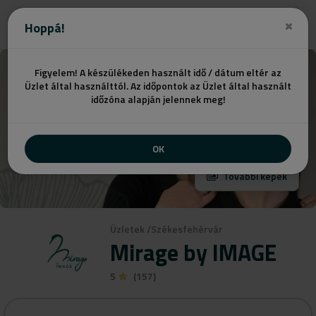
Hoppá!
Figyelem! A készülékeden használt idő / dátum eltér az
Üzlet által használttól. Az időpontok az Üzlet által használt
időzóna alapján jelennek meg!
OK
További képek
Üzletek
/
Székesfehérvár
Mirage by IMAGE
5
(157)