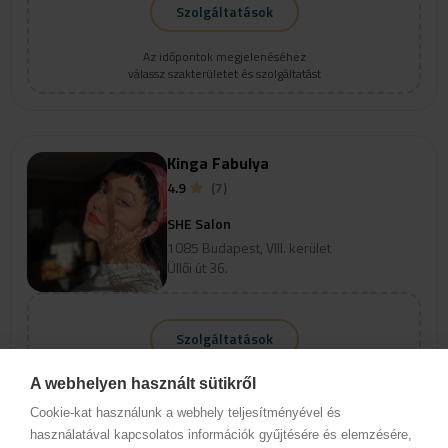
Szolgáltatások
Az időpontok megjelenéséhez
válassz szakterületet és szolgáltatást
Kinga Fabulya
4.9
(7)
SHE Salon
1085 Budapest, VIII. kerület
Üllői út 36.
Szolgáltatások
Az időpontok megjelenéséhez
A webhelyen használt sütikről
válassz szakterületet és szolgáltatást
Cookie-kat használunk a webhely teljesítményével és
használatával kapcsolatos információk gyűjtésére és elemzésére,