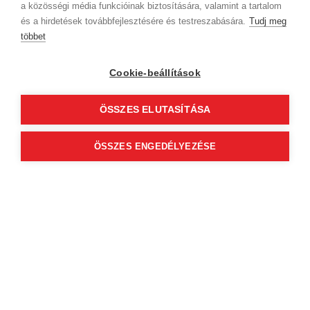
a közösségi média funkcióinak biztosítására, valamint a tartalom
és a hirdetések továbbfejlesztésére és testreszabására.
Tudj meg
Tiara Nagy
többet
5
(163)
SHE Salon
Cookie-beállítások
1085 Budapest, VIII. kerület
Üllői út 36.
ÖSSZES ELUTASÍTÁSA
ÖSSZES ENGEDÉLYEZÉSE
Szolgáltatások
Az időpontok megjelenéséhez
válassz szakterületet és szolgáltatást
Cégadatok
BWNET adatkezelési tájékoztató
Magatartási kódex
Kapcsolat
Partnereink
ÁSZF (üzleti)
ÁSZF (szalonkereső - foglalás)
Kövess minket!