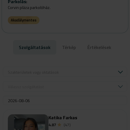
Parkolás
:
Corvin pláza parkolóház.
Akadálymentes
Szolgáltatások
Térkép
Értékelések
Szakterületek vagy oktatások
Válassz szolgáltatást
Katika Farkas
4.87
(47)