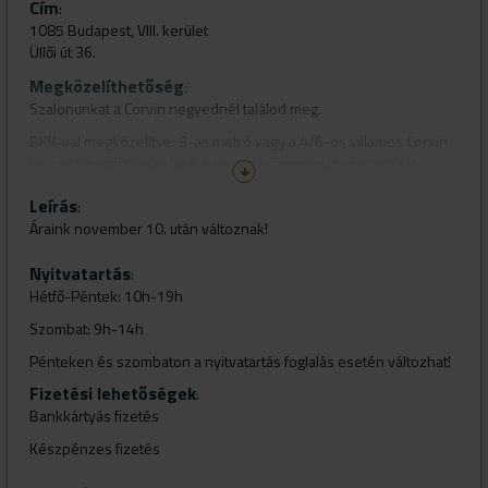
Cím
:
1085 Budapest, VIII. kerület
Üllői út 36.
Megközelíthetőség
:
Szalonunkat a Corvin negyednél találod meg.
BKK-val megközelítve: 3-as metró vagy a 4/6-os villamos Corvin
negyed megállója.Autóval érkezve a Corvin pláza parkolóját
ajánljuk.
Leírás
:
Áraink november 10. után változnak!
Nyitvatartás
:
Hétfő-Péntek: 10h-19h
Szombat: 9h-14h
Pénteken és szombaton a nyitvatartás foglalás esetén változhat!
Fizetési lehetőségek
:
Bankkártyás fizetés
Készpénzes fizetés