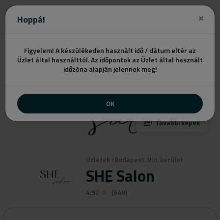
Ajánlatot kérek
Hoppá!
Figyelem! A készülékeden használt idő / dátum eltér az
Üzlet által használttól. Az időpontok az Üzlet által használt
időzóna alapján jelennek meg!
OK
További képek
Üzletek
/
Budapest, VIII. kerület
SHE Salon
4.97
(648)