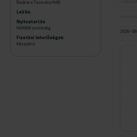
Szakterü
Bejárat a Tisza utca felől
Leírás
:
Válassz s
Nyitvatartás
:
Hétfőtől szombatig
Fizetési lehetőségek
:
Készpénz