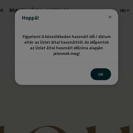
NK
BEAUTY HÍREK
WEBSHOP
Hoppá!
Figyelem! A készülékeden használt idő / dátum
eltér az Üzlet által használttól. Az időpontok
az Üzlet által használt időzóna alapján
jelennek meg!
OK