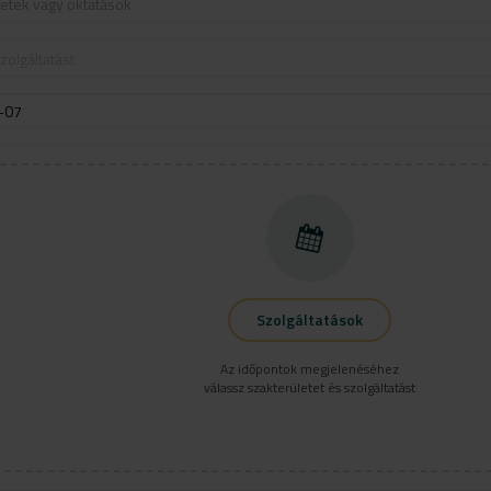
letek vagy oktatások
zolgáltatást
Szolgáltatások
Az időpontok megjelenéséhez
válassz szakterületet és szolgáltatást