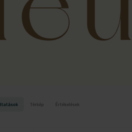
ltatások
Térkép
Értékelések