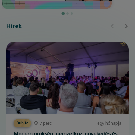
Hírek
7
perc
egy hónapja
Bulvár
Modern örökség, nemzetközi növekedés és