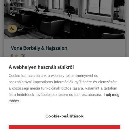
Vona Borbély & Hajszalon
0
(0)
Budapest, III. kerület
A webhelyen használt sütikről
Cookie-kat használunk a webhely teljesítményével és
használatával kapcsolatos információk gyűjtésére és elemzésére,
a közösségi média funkcióinak biztosítására, valamint a tartalom
és a hirdetések továbbfejlesztésére és testreszabására.
Tudj meg
többet
Cégadatok
BWNET adatkezelési tájékoztató
Magatartási kódex
Kapcsolat
Cookie-beállítások
Partnereink
ÁSZF (üzleti)
ÁSZF (szalonkereső - foglalás)