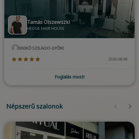
Tamás Olszewszki
HEDGE HAIR HOUSE
ENIKŐ SZILÁGYI-GYŐRI
(*)
(*)
(*)
(*)
(*)
2026.08.08
Foglalás most!
Népszerű szalonok