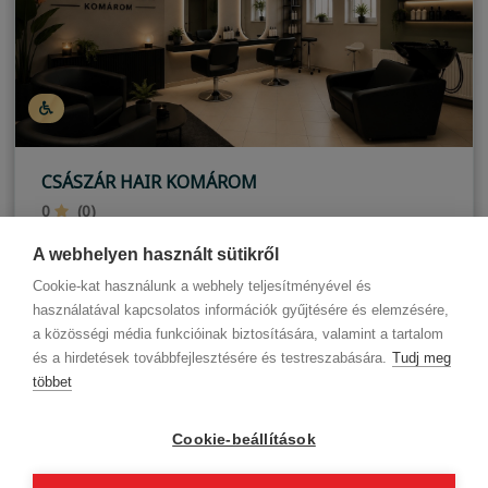
CSÁSZÁR HAIR KOMÁROM
0
(0)
Komárom
A webhelyen használt sütikről
Cookie-kat használunk a webhely teljesítményével és
használatával kapcsolatos információk gyűjtésére és elemzésére,
a közösségi média funkcióinak biztosítására, valamint a tartalom
és a hirdetések továbbfejlesztésére és testreszabására.
Tudj meg
többet
Cégadatok
BWNET adatkezelési tájékoztató
Magatartási kódex
Kapcsolat
Cookie-beállítások
Partnereink
ÁSZF (üzleti)
ÁSZF (szalonkereső - foglalás)