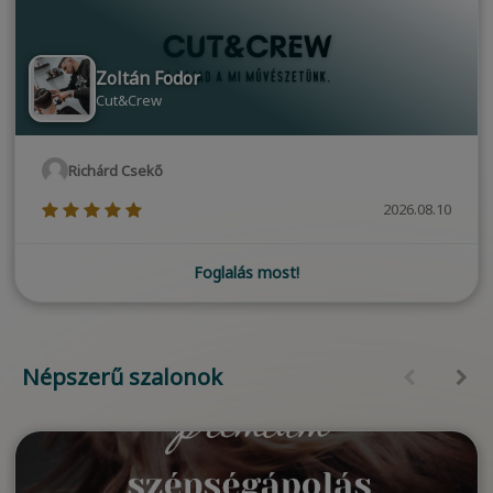
Zoltán Fodor
Cut&Crew
Richárd Csekő
(*)
(*)
(*)
(*)
(*)
2026.08.10
Foglalás most!
Népszerű szalonok