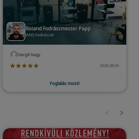
Adrián Árok
ADDICTED SALON & BARBER
Dominik Dobri
(*)
(*)
(*)
(*)
(*)
2026.08.06
Foglalás most!