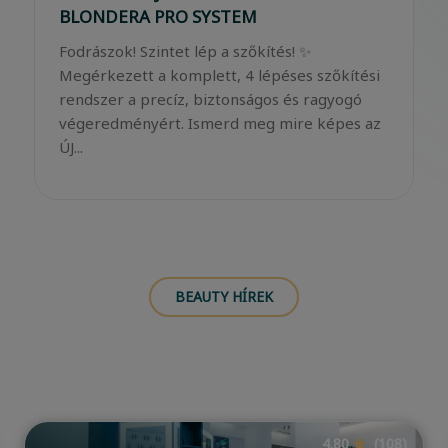
– ilyen volt a BWNET Business Boost 2.0
Május 18-án újra összeértek azok a
gondolatok, szakmai nézőpontok és inspiráló
találkozások, amelyek ma egy modern
szépségipari vállalkozás fejlődésének alapját
jelentik....
BEAUTY HÍREK
4.99
(1091)