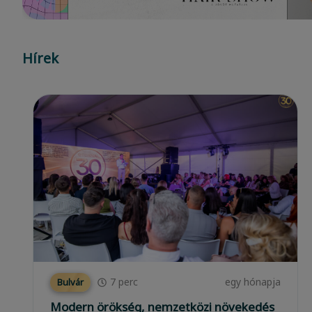
…
Hírek
6
perc
2 hónapja
Frizura Trend
A haj egészsége a hajhagymáknál