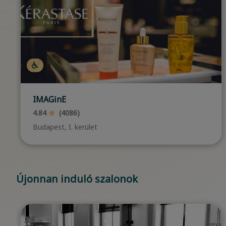
Martini Hair & Barber
4.97
(1479)
Győr
…
Újonnan induló szalonok