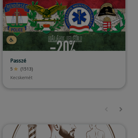
Color Wax & Nails
4.94
(809)
Budapest, VII. kerület