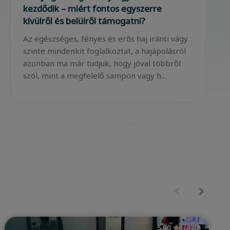
meg egyetlen rutin segítségével
Az 50 feletti nők magabiztosak, tudatosak és
felszabadultak. A Kérastase Chronologiste
termékcsaládja a longevity szemléletre épít,
amely nem az időt próbálja visszafordí...
4.94
(270)