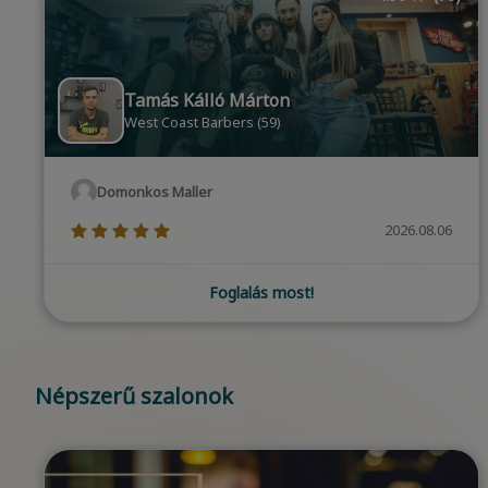
Judit Szilágyi
Pedicure&Manicure by Sofia Exclusive Beauty
Cecilia Básty
(*)
(*)
(*)
(*)
(*)
2026.08.06
Foglalás most!
…
Népszerű szalonok