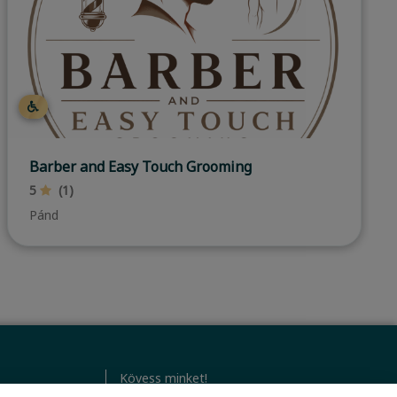
Loreal Express Hajsúdiò
0
(0)
Budapest, XIV. kerület
Kövess minket!