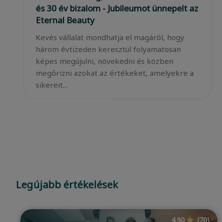
kezdődik – miért fontos egyszerre
kívülről és belülről támogatni?
Az egészséges, fényes és erős haj iránti vágy
szinte mindenkit foglalkoztat, a hajápolásról
azonban ma már tudjuk, hogy jóval többről
szól, mint a megfelelő sampon vagy h...
…
Legújabb értékelések
4.76
(196)