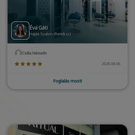
Anett Barber
Barber Bay Óbuda
Zoltán Lázár
(*)
(*)
(*)
(*)
(*)
2026.08.06
Foglalás most!