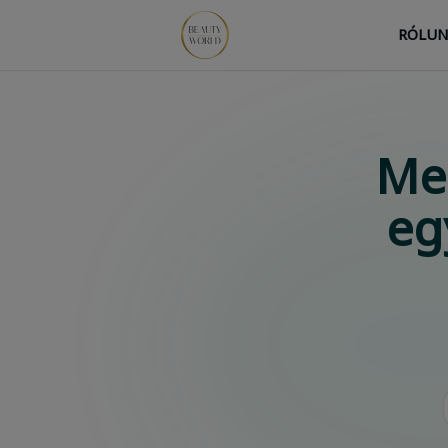
RÓLU
Me
eg