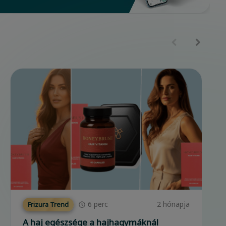
5
perc
4 hónapja
Frizura Trend
Száraz, fénytelen haj? Így fiatalíthatod