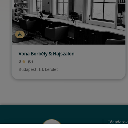
Glownails
0
(0)
Budapest, XIII. kerület
…
Cégadatok
BWNET ada