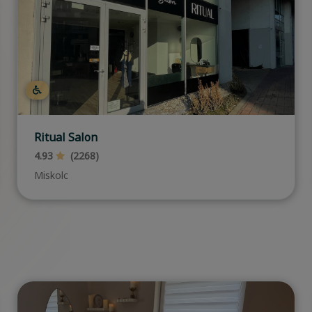
Hajas Studio (Erzsébet tér)
4.77
(5097)
Budapest, V. kerület