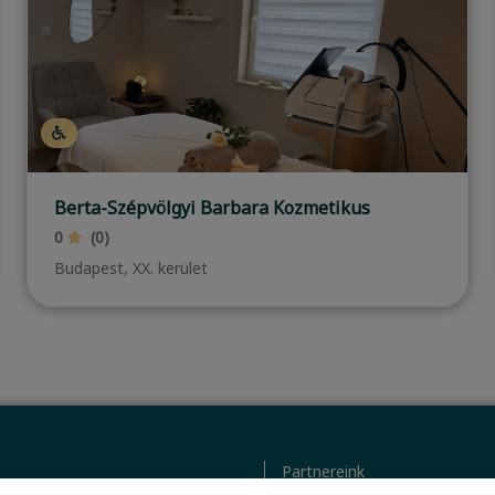
Me-Lena Beauty
0
(0)
Nagykovácsi
Partnereink
tkezelési tájékoztató
ÁSZF (üzleti)