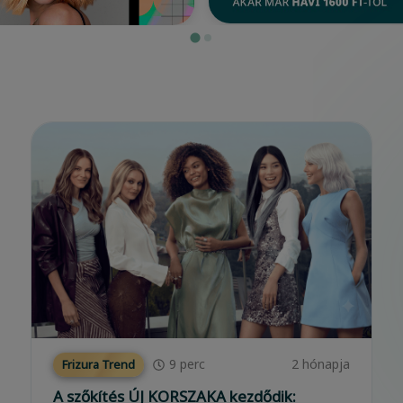
7
perc
2 hónapja
Életmód
Üzleti szemlélet, AI és modern marketing