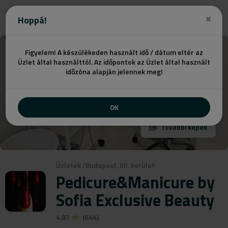
Ajánlatot kérek
Hoppá!
Figyelem! A készülékeden használt idő / dátum eltér az
Üzlet által használttól. Az időpontok az Üzlet által használt
időzóna alapján jelennek meg!
OK
További képek
Üzletek
/
Budapest, XII. kerület
Pedicure&Manicure by
Sofia Exclusive Beauty
4.87
(644)