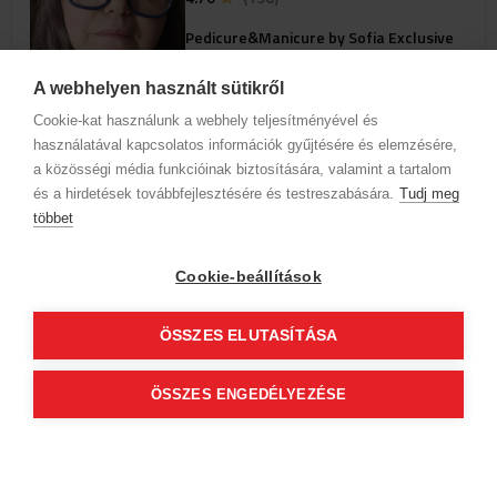
Pedicure&Manicure by Sofia Exclusive
Beauty
1126 Budapest, XII. kerület
A webhelyen használt sütikről
Tartsay Vilmos utca 28.
Cookie-kat használunk a webhely teljesítményével és
használatával kapcsolatos információk gyűjtésére és elemzésére,
Szolgáltatások
a közösségi média funkcióinak biztosítására, valamint a tartalom
és a hirdetések továbbfejlesztésére és testreszabására.
Tudj meg
többet
Az időpontok megjelenéséhez
válassz szakterületet és szolgáltatást
Cookie-beállítások
Cégadatok
BWNET adatkezelési tájékoztató
ÖSSZES ELUTASÍTÁSA
Magatartási kódex
Kapcsolat
Partnereink
ÁSZF (üzleti)
ÁSZF (szalonkereső - foglalás)
ÖSSZES ENGEDÉLYEZÉSE
Kövess minket!
© 2012 Beauty World Net Kft. Minden jog fenntartva.