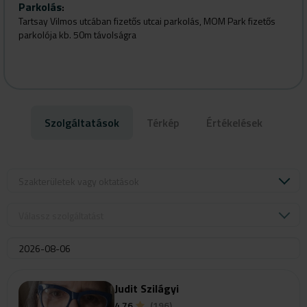
Parkolás
:
Tartsay Vilmos utcában fizetős utcai parkolás, MOM Park fizetős
parkolója kb. 50m távolságra
Szolgáltatások
Térkép
Értékelések
Szakterületek vagy oktatások
Válassz szolgáltatást
Judit Szilágyi
4.76
(196)