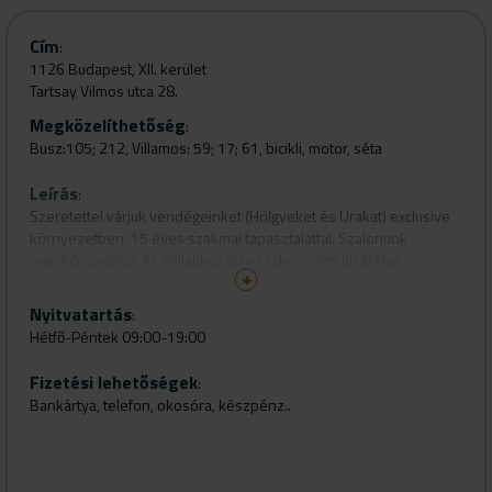
Cím
:
1126 Budapest, XII. kerület
Tartsay Vilmos utca 28.
Megközelíthetőség
:
Busz:105; 212, Villamos: 59; 17; 61, bicikli, motor, séta
Leírás
:
Szeretettel várjuk vendégeinket (Hölgyeket és Urakat) exclusive
környezetben, 15 éves szakmai tapasztalattal. Szalonunk
manikűr, pedikűr és géllakkozásra szakosodott kizárólag
természetes körömhosszon, melyeket minőségi anyagokkal
végzünk, több géllak márka is megtalálható, színválasztékunk
Nyitvatartás
:
szinte határtalan.
Hétfő-Péntek 09:00-19:00
Fizetési lehetőségek
:
Bankártya, telefon, okosóra, készpénz..