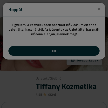
Hoppá!
Figyelem! A készülékeden használt idő / dátum eltér az
Üzlet által használttól. Az időpontok az Üzlet által használt
időzóna alapján jelennek meg!
OK
További képek
Üzletek
/
Gödöllő
Tiffany Kozmetika
4.85
(324)