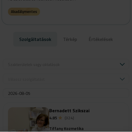
Akadálymentes
Szolgáltatások
Térkép
Értékelések
Szakterületek vagy oktatások
Válassz szolgáltatást
Bernadett Szikszai
4.85
(324)
Tiffany Kozmetika