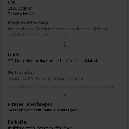
Cím
:
2100 Gödöllő
Remsey krt. 20
Megközelíthetőség
:
Amennyiben a lefoglalt időpont napján elfelejt megjelenni a
szolgáltatás 50%-át köteles kifzetni.
Tiffany Kozmetika ,Gödöllő központjában található a
Remsey krt
20-ban.
Leírás
:
Utcafronti üzlet.
A
Tiffany Kozmetika
Gödöllő belvárosában található.
Nyitvatartás
:
H:szünnap K:8-19 Sz:8-19 Cs:8-19 P:8-19
A szolgáltatások igénybevételére kizárólag előre eggyeztetett
időpontban lehetséges.
Fizetési lehetőségek
:
Készpénz,azonnali utalás is lehetséges!
Parkolás
:
Az üzlet előtt és közvetlen közelében .