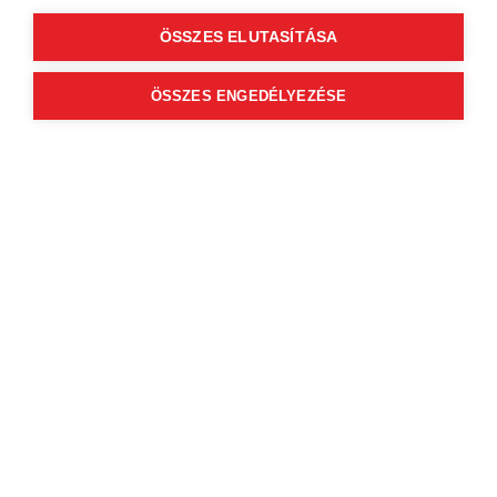
Szolgáltatások
ÖSSZES ELUTASÍTÁSA
Az időpontok megjelenéséhez
válassz szakterületet és szolgáltatást
ÖSSZES ENGEDÉLYEZÉSE
Dávid Szilágyi
4.98
(1072)
HEDGE HAIR BARBER
4400 Nyíregyháza
Dózsa György út 5.
Szolgáltatások
Az időpontok megjelenéséhez
válassz szakterületet és szolgáltatást