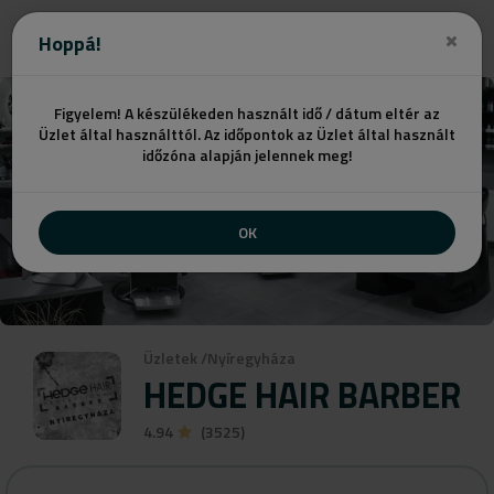
Ajánlatot kérek
Hoppá!
Figyelem! A készülékeden használt idő / dátum eltér az
Üzlet által használttól. Az időpontok az Üzlet által használt
időzóna alapján jelennek meg!
OK
Üzletek
/
Nyíregyháza
HEDGE HAIR BARBER
4.94
(3525)