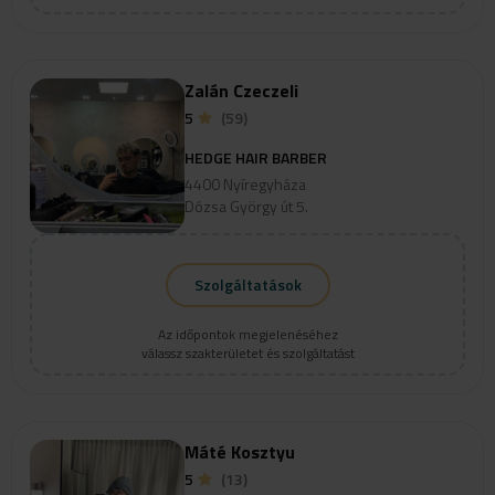
Zalán Czeczeli
5
(59)
HEDGE HAIR BARBER
4400 Nyíregyháza
Dózsa György út 5.
Szolgáltatások
Az időpontok megjelenéséhez
válassz szakterületet és szolgáltatást
Máté Kosztyu
5
(13)