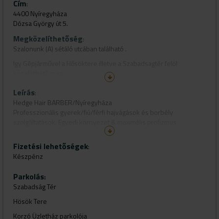
Cím
:
4400 Nyíregyháza
Dózsa György út 5.
Megközelíthetőség
:
Szalonunk (A) sétáló utcában található .
Igy Gépjárművel a Hősöktere illetve a Szabadsagtér felöl
közeléthető meg
Leírás
:
Hedge Hair BARBER/Nyíregyháza
Professzionális gyerek/fiú/férfi hajvágások és borbély
szolgáltatások. Egyedi környezet & maximális profizmus.
#hedgehair
Fizetési lehetőségek
:
Készpénz
Parkolás
:
Szabadság Tér
Hösök Tere
Korzó Üzletház parkolója