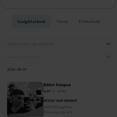
Szolgáltatások
Térkép
Értékelések
Szakterületek vagy oktatások
Válassz szolgáltatást
Bálint Kalapos
4.97
(293)
HEDGE HAIR BARBER
4400 Nyíregyháza
Dózsa György út 5.