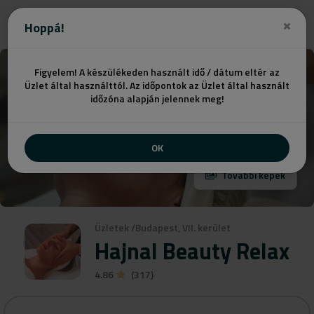
Hoppá!
Figyelem! A készülékeden használt idő / dátum eltér az
Üzlet által használttól. Az időpontok az Üzlet által használt
időzóna alapján jelennek meg!
OK
További képek
Üzletek
/
Budapest, VII. kerület
Hajnal Beauty Relax
4.86
(317)