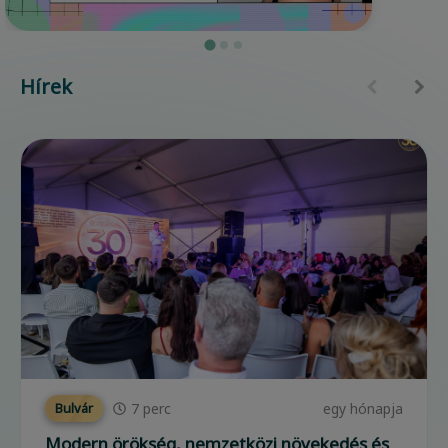
Hírek
7
perc
egy hónapja
Bulvár
Modern örökség, nemzetközi növekedés és