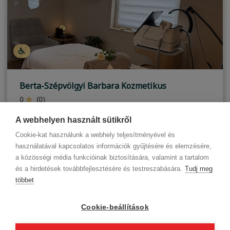
Berta-Szépvölgyi Barbara Kozmetikus
0
(0)
Budapest, XX. kerület
A webhelyen használt sütikről
Cookie-kat használunk a webhely teljesítményével és
használatával kapcsolatos információk gyűjtésére és elemzésére,
a közösségi média funkcióinak biztosítására, valamint a tartalom
és a hirdetések továbbfejlesztésére és testreszabására.
Tudj meg
többet
Cégadatok
BWNET adatkezelési tájékoztató
Magatartási kódex
Kapcsolat
Cookie-beállítások
Partnereink
ÁSZF (üzleti)
ÁSZF (szalonkereső - foglalás)