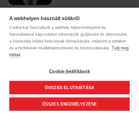
A webhelyen használt sütikről
Szolgáltatások
Cookie-kat használunk a webhely teljesítményével és
Az időpontok megjelenéséhez
használatával kapcsolatos információk gyűjtésére és elemzésére,
válassz szakterületet és szolgáltatást
a közösségi média funkcióinak biztosítására, valamint a tartalom
és a hirdetések továbbfejlesztésére és testreszabására.
Tudj meg
többet
Martina Pallai
Cookie-beállítások
3.84
(2)
HEDGE HAIR UNIVERSITY
ÖSSZES ELUTASÍTÁSA
4032 Debrecen
Bòlyai utca 2.
ÖSSZES ENGEDÉLYEZÉSE
Szolgáltatások
Az időpontok megjelenéséhez