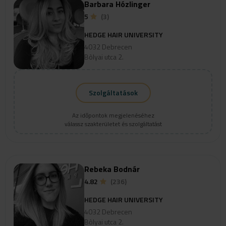
Barbara Hózlinger
5
(3)
HEDGE HAIR UNIVERSITY
4032 Debrecen
Bòlyai utca 2.
Szolgáltatások
Az időpontok megjelenéséhez
válassz szakterületet és szolgáltatást
Rebeka Bodnár
4.82
(236)
HEDGE HAIR UNIVERSITY
4032 Debrecen
Bòlyai utca 2.