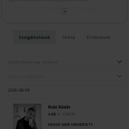
Free parking spaces are available.
Free parking spaces are available next to the building.
Szolgáltatások
Térkép
Értékelések
Szakterületek vagy oktatások
Válassz szolgáltatást
Robi Kádár
4.96
(1321)
HEDGE HAIR UNIVERSITY