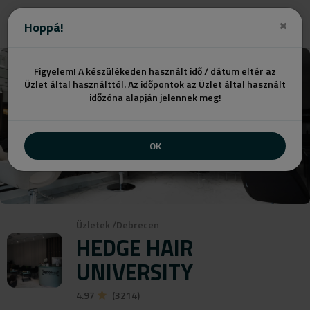
Ajánlatot kérek
Hoppá!
Figyelem! A készülékeden használt idő / dátum eltér az
Üzlet által használttól. Az időpontok az Üzlet által használt
időzóna alapján jelennek meg!
OK
Üzletek
/
Debrecen
HEDGE HAIR
UNIVERSITY
4.97
(3214)