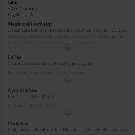
Cím
:
4029 Debrecen
Cegléd utca 2.
Megközelíthetőség
:
A kozmetika Debrecen belvárosában található, a Cegléd utca 2. sz.
alatt. Ez az utca a Kossuth utcával párhúzamos, a Verestemplom
mögött lehet behajtani, abból az irányból egyirányú.
Megközelíthető a Csapó utca felől a Kígyó utcán keresztül is.
Leírás
:
Szeretettel köszöntelek, Berczi Ágnes vagyok!
Ismerd meg kozmetikámat, szolgáltatásaimat!
Nyitvatartás
20 éve azon dolgozom, hogy vendégeim bőrét szebbé,
:
egészségesebbé tegyem,mindezt egyedi környezetben, jó
Kedd: 8.30 - 14.00
hangulatban, személyre szabottan.
Szerda: 14.00 - 20.00
Állandó továbbképzéseken fejlesztem tudásomat, igyekszem
Csütörtök: 8.30 - 14.00
naprakész lenni a legújabb trendekben.
Parkolás
Péntek: 14.00 - 20.00
:
Prémium minőségű termékekkel, magas szakmai színvonalon
Parkolni közvetlenül az üzlet előtt lehet a fizető parkolóban mely a
kínálok számodra klasszikus kozmetikai kezeléseket, és a