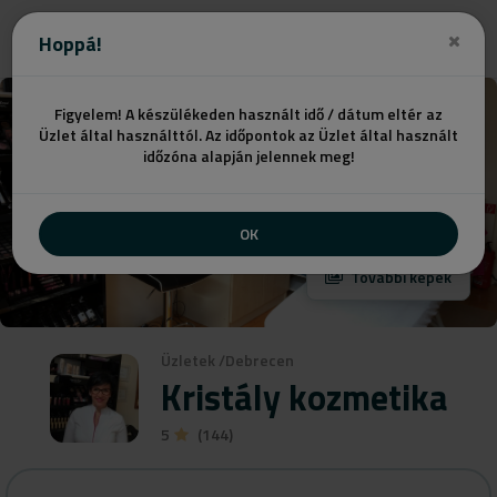
Ajánlatot kérek
Hoppá!
Figyelem! A készülékeden használt idő / dátum eltér az
Üzlet által használttól. Az időpontok az Üzlet által használt
időzóna alapján jelennek meg!
OK
További képek
Üzletek
/
Debrecen
Kristály kozmetika
5
(144)