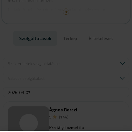
4001-es zónába tartozik.
legújabb problémamegoldó eljárásokat.
Parkolni lehet még a Verestemplom körül, mely ingyenes.
Az Image Skincare csapatában dolgozom, mely cég világvezető a
problémás bőr kezelésében (akne, rozácea, pigmentfolt).
Felmérem bőröd állapotát, teljeskörű ápolási tanácsot adok,
megbeszéljük a szükséges kezeléseket és az otthoni ápolást.
Szolgáltatások
Térkép
Értékelések
Érthetően, részletesen elmagyarázok mindent, és a termékeket
is biztosítom számodra. Így együttes erővel dolgozunk azon, hogy
bőröd minél tovább megtartsa vitalitását, fiatalságát.
Szeretettel várlak, gyere el hozzám, szépülj velem! Jelentkezz be!
Szakterületek vagy oktatások
Válassz szolgáltatást
Ágnes Berczi
5
(144)
Kristály kozmetika