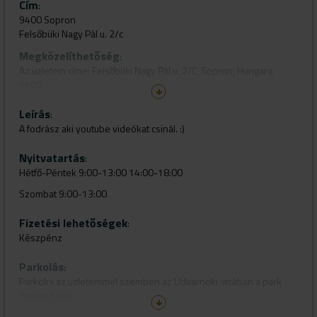
Cím
:
9400 Sopron
Felsőbüki Nagy Pál u. 2/c
Megközelíthetőség
:
Az üzletem címe: Felsőbüki Nagy Pál u. 2/C, Sopron, Hungary,
9400
Leírás
:
A fodrász aki youtube videókat csinál. :)
Nyitvatartás
:
Hétfő-Péntek 9:00-13:00 14:00-18:00
Szombat 9:00-13:00
Fizetési lehetőségek
:
Készpénz
Parkolás
:
Parkolni az üzletemmel szemben az Udvarnoki utcában a park
mellett tudsz.