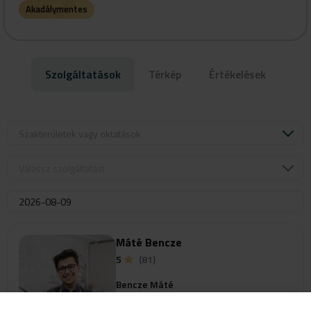
Akadálymentes
Szolgáltatások
Térkép
Értékelések
Szakterületek vagy oktatások
Válassz szolgáltatást
Máté Bencze
5
(81)
Bencze Máté
9400 Sopron