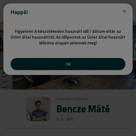
Ajánlatot kérek
Hoppá!
Figyelem! A készülékeden használt idő / dátum eltér az
Üzlet által használttól. Az időpontok az Üzlet által használt
időzóna alapján jelennek meg!
OK
Üzletek
/
Sopron
Bencze Máté
5
(81)