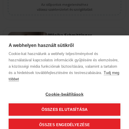
Az időpontok megjelenéséhez
válassz szakterületet és szolgáltatást
Mónika Schmittinger
4.8
(807)
A webhelyen használt sütikről
IMAGinE
Cookie-kat használunk a webhely teljesítményével és
1016 Budapest, I. kerület
használatával kapcsolatos információk gyűjtésére és elemzésére,
Naphegy u. 39.
a közösségi média funkcióinak biztosítására, valamint a tartalom
és a hirdetések továbbfejlesztésére és testreszabására.
Tudj meg
többet
Szolgáltatások
Cookie-beállítások
Az időpontok megjelenéséhez
válassz szakterületet és szolgáltatást
ÖSSZES ELUTASÍTÁSA
ÖSSZES ENGEDÉLYEZÉSE
Cégadatok
BWNET adatkezelési tájékoztató