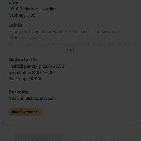
Cím
:
1016 Budapest, I. kerület
Naphegy u. 39.
Leírás
:
Gyönyörű, nyugodt környezetben, kilátással a budai várra
található a szalon.
Ternyák Katalin üzlete nem hagyományos fodrászat, itt a vendég
többet kap a tökéletes frizuránál: Haj-smink- és stílustanácsadást
is, mindezt teljesen személyreszabott szolgáltatás keretében.
Nyitvatartás
:
Több mint fodrászat.
Hétfőtől péntekig: 8:00-20:00
Szombaton: 8:00-14:00
Vasárnap: ZÁRVA
Parkolás
:
A szalon előtt az utcában!
Akadálymentes