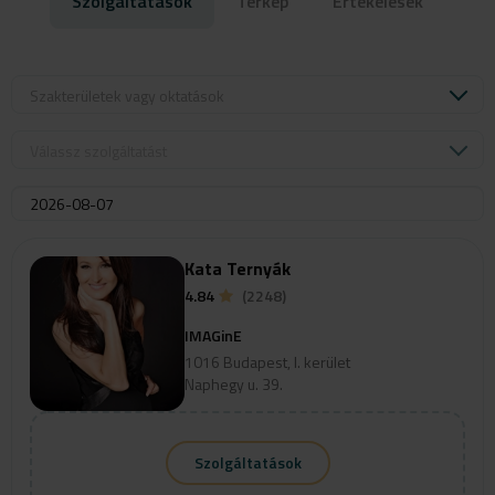
Szolgáltatások
Térkép
Értékelések
Szakterületek vagy oktatások
Válassz szolgáltatást
Kata Ternyák
4.84
(2248)
IMAGinE
1016 Budapest, I. kerület
Naphegy u. 39.
Szolgáltatások