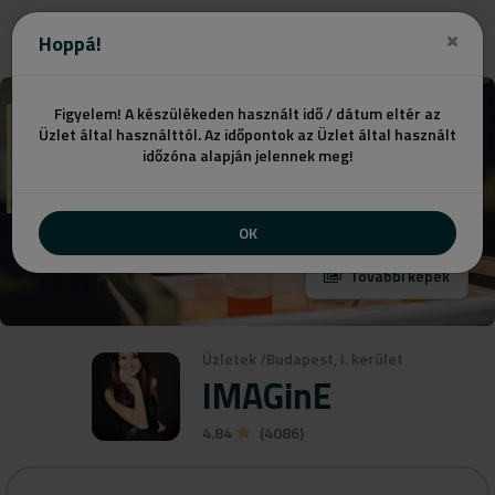
Ajánlatot kérek
Hoppá!
Figyelem! A készülékeden használt idő / dátum eltér az
Üzlet által használttól. Az időpontok az Üzlet által használt
időzóna alapján jelennek meg!
OK
További képek
Üzletek
/
Budapest, I. kerület
IMAGinE
4.84
(4086)