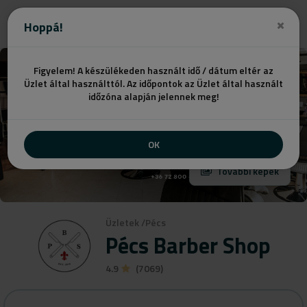
Hoppá!
Figyelem! A készülékeden használt idő / dátum eltér az
Üzlet által használttól. Az időpontok az Üzlet által használt
időzóna alapján jelennek meg!
OK
További képek
Üzletek
/
Pécs
Pécs Barber Shop
4.9
(7069)