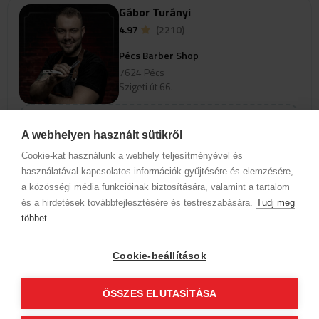
Gábor Turányi
4.97
(2210)
Pécs Barber Shop
7624 Pécs
Szigeti út 66.
A webhelyen használt sütikről
Szolgáltatások
Cookie-kat használunk a webhely teljesítményével és
Az időpontok megjelenéséhez
használatával kapcsolatos információk gyűjtésére és elemzésére,
válassz szakterületet és szolgáltatást
a közösségi média funkcióinak biztosítására, valamint a tartalom
és a hirdetések továbbfejlesztésére és testreszabására.
Tudj meg
többet
Ádám Zubor
Cookie-beállítások
4.99
(990)
Pécs Barber Shop
ÖSSZES ELUTASÍTÁSA
7624 Pécs