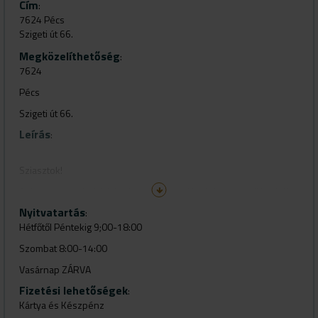
Cím
:
7624 Pécs
Szigeti út 66.
Megközelíthetőség
:
7624
Pécs
Szigeti út 66.
Leírás
:
Sziasztok!
Sok szeretettel várjuk kedves férfi vendégeinket egyedi borbély
szalonunkba , Pécs városában. A jó hangulat és precíz hajvágás
Nyitvatartás
:
mellett átélheted az igazi borbély élményt : forró törölközős
Hétfőtől Péntekig 9;00-18:00
pengés borotválást, szakáll igazítást és formálást! Gyere el és
próbáld ki a pécsi gentleman shop érzést!
Szombat 8:00-14:00
Üdvözlettel a Pécsi Barber Shop csapata
Vasárnap ZÁRVA
Fizetési lehetőségek
/az árváltozás jogát fenntartjuk!/
:
Kártya és Készpénz
+36 72 800 610