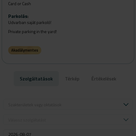
Card or Cash
Parkolás
:
Udvarban saját parkoló!
Private parking in the yard!
Akadálymentes
Szolgáltatások
Térkép
Értékelések
Szakterületek vagy oktatások
Válassz szolgáltatást