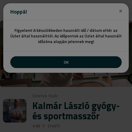
Ajánlatot kérek
Hoppá!
Figyelem! A készülékeden használt idő / dátum eltér az
Üzlet által használttól. Az időpontok az Üzlet által használt
időzóna alapján jelennek meg!
OK
Üzletek
/
Győr
Kalmár László gyógy-
és sportmasszőr
4.83
(1437)