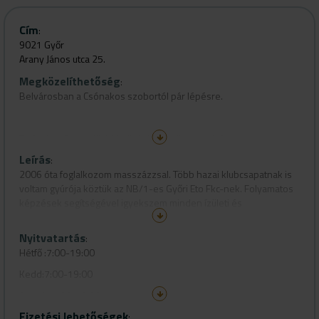
Cím
:
9021 Győr
Arany János utca 25.
Megközelíthetőség
:
Belvárosban a Csónakos szobortól pár lépésre.
Trafik és a Pénzválltó közötti ajtón kell kaputelefonon
becsengetni.
Leírás
:
2006 óta foglalkozom masszázzsal. Több hazai klubcsapatnak is
voltam gyúrója köztük az NB/1-es Győri Eto Fkc-nek. Folyamatos
képzések segítségével igyekszem minden ízületi és
izomproblémára megoldást találni. Hátfájás, ízületi problémád
van? Vagy csak egy lazító wellness masszázst szeretnél? Ne
Nyitvatartás
:
késlekedj! Foglalj időpontot most!
Hétfő :7:00-19:00
Kedd:7:00-19:00
Szerda:7:00-19:00
Fizetési lehetőségek
Csütörtök: 9:00- 15:00
: