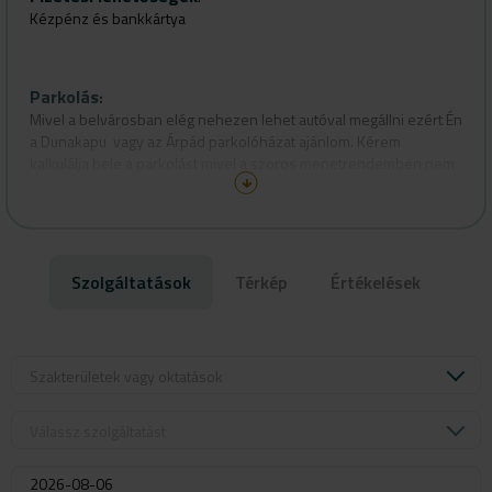
Kézpénz és bankkártya
Péntek : 9:00- 15:00
Csütörök: Zárva
Péntek: 7:00-19:00
Parkolás
:
Mivel a belvárosban elég nehezen lehet autóval megállni ezért Én
Szombat-Vasárnap: Zárva
a Dunakapu vagy az Árpád parkolóházat ajánlom. Kérem
kalkulálja bele a parkolást mivel a szoros menetrendemben nem
engedhetem meg a csúszást.
Köszönöm.
Szolgáltatások
Térkép
Értékelések
Szakterületek vagy oktatások
Válassz szolgáltatást