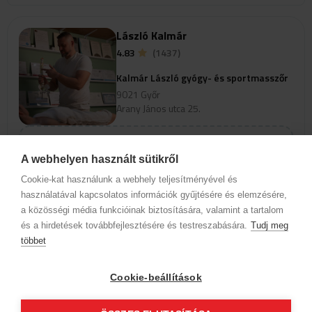
László Kalmár
4.83
(1437)
Kalmár László gyógy- és sportmasszőr
9021 Győr
Arany János utca 25.
Szolgáltatások
A webhelyen használt sütikről
Cookie-kat használunk a webhely teljesítményével és
Az időpontok megjelenéséhez
használatával kapcsolatos információk gyűjtésére és elemzésére,
válassz szakterületet és szolgáltatást
a közösségi média funkcióinak biztosítására, valamint a tartalom
és a hirdetések továbbfejlesztésére és testreszabására.
Tudj meg
többet
Cégadatok
BWNET adatkezelési tájékoztató
Magatartási kódex
Kapcsolat
Cookie-beállítások
Partnereink
ÁSZF (üzleti)
ÁSZF (szalonkereső - foglalás)
Kövess minket!