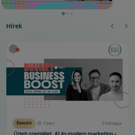
Hírek
7
perc
2 hónapja
Életmód
Üzleti szemlélet, AI és modern marketing –