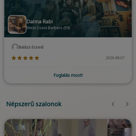
Dalma Rabi
West Coast Barbers (59)
Balázs Ecsedi
(*)
(*)
(*)
(*)
(*)
2026.08.07
Foglalás most!
Népszerű szalonok