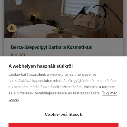
Berta-Szépvölgyi Barbara Kozmetikus
0
(0)
Budapest, XX. kerület
A webhelyen használt sütikről
Cookie-kat használunk a webhely teljesítményével és
használatával kapcsolatos információk gyűjtésére és elemzésére,
a közösségi média funkcióinak biztosítására, valamint a tartalom
és a hirdetések továbbfejlesztésére és testreszabására.
Tudj meg
többet
Cégadatok
BWNET adatkezelési tájékoztató
Magatartási kódex
Kapcsolat
Cookie-beállítások
Partnereink
ÁSZF (üzleti)
ÁSZF (szalonkereső - foglalás)