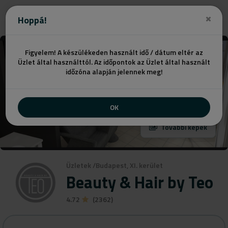
Ajánlatot kérek
Hoppá!
Figyelem! A készülékeden használt idő / dátum eltér az
Üzlet által használttól. Az időpontok az Üzlet által használt
időzóna alapján jelennek meg!
OK
További képek
Üzletek
/
Budapest, XI. kerület
Beauty & Hair by Teo
4.72
(2362)