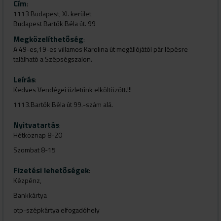
Cím
:
1113 Budapest, XI. kerület
Budapest Bartók Béla út. 99
Megközelíthetőség
:
A 49-es,19-es villamos Karolina út megállójától pár lépésre
található a Szépségszalon.
Leírás
:
Kedves Vendégei üzletünk elköltözött.!!!
1113.Bartók Béla út 99.-szám alá.
Nyitvatartás
:
Hétköznap 8-20
Szombat 8-15
Fizetési lehetőségek
:
Kézpénz,
Bankkártya
otp-szépkártya elfogadóhely