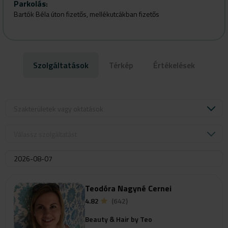
Parkolás
:
Bartók Béla úton fizetős, mellékutcákban fizetős
Szolgáltatások
Térkép
Értékelések
Szakterületek vagy oktatások
Válassz szolgáltatást
Teodóra Nagyné Cernei
4.82
(642)
Beauty & Hair by Teo