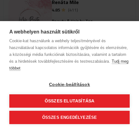
Renáta Mile
4.85
(411)
Beauty & Hair by Teo
1113 Budapest, XI. kerület
A webhelyen használt sütikről
Budapest Bartók Béla út. 99
Cookie-kat használunk a webhely teljesítményével és
használatával kapcsolatos információk gyűjtésére és elemzésére,
a közösségi média funkcióinak biztosítására, valamint a tartalom
Szolgáltatások
és a hirdetések továbbfejlesztésére és testreszabására.
Tudj meg
többet
Az időpontok megjelenéséhez
válassz szakterületet és szolgáltatást
Cookie-beállítások
ÖSSZES ELUTASÍTÁSA
Edit Moldoványi
4.79
(183)
ÖSSZES ENGEDÉLYEZÉSE
Beauty & Hair by Teo
1113 Budapest, XI. kerület
Budapest Bartók Béla út. 99