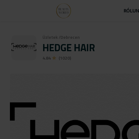
RÓLU
Üzletek
/
Debrecen
HEDGE HAIR
4.84
(1020)