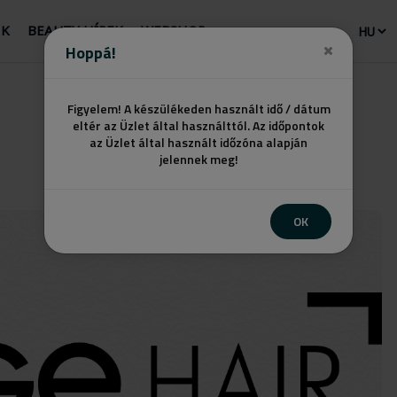
NK
BEAUTY HÍREK
WEBSHOP
Hoppá!
Figyelem! A készülékeden használt idő / dátum
eltér az Üzlet által használttól. Az időpontok
az Üzlet által használt időzóna alapján
jelennek meg!
OK