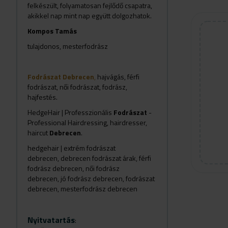
felkészült, folyamatosan fejlődő csapatra,
akikkel nap mint nap együtt dolgozhatok.
Kompos Tamás
tulajdonos, mesterfodrász
Fodrászat Debrecen
,
hajvágás, férfi
fodrászat, női fodrászat, fodrász,
hajfestés.
HedgeHair | Professzionális
Fodrászat
-
Professional Hairdressing, hairdresser,
haircut
Debrecen
.
hedgehair | extrém fodrászat
debrecen, debrecen fodrászat árak, férfi
fodrász debrecen, női fodrász
debrecen, jó fodrász debrecen, fodrászat
debrecen, mesterfodrász debrecen
Nyitvatartás
: