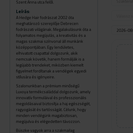
Szakterü
Szent Anna utca felől.
Leírás
:
Válassz s
A Hedge Hair fodrászat 2002 óta
meghatározó szereplője Debrecen
fodrászati világának. Megalakulásunk óta a
folyamatos megújulás, a kreativitás és a
magas szakmai színvonal áll munkánk
középpontjában. Egy lendületes,
elhivatott csapattal dolgozunk, akik
nemcsak követik, hanem formálják is a
legújabb trendeket, miközben kiemelt
figyelmet fordítanak a vendégek egyedi
stílusára és igényeire.
Szalonunkban a prémium minőségű
Luxoya termékcsaláddal dolgozunk, amely
innovatív formuláival és professzionális
megoldásaival biztosítja a haj egészségét,
ragyogását és tartósságát. Célunk, hogy
minden vendégünk magabiztosan,
megújulva és elégedetten távozzon.
Büszke vagyok arra a szakmailag