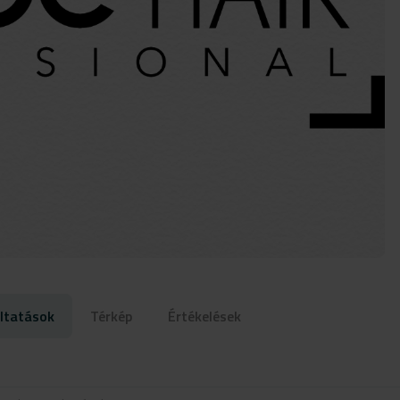
ltatások
Térkép
Értékelések