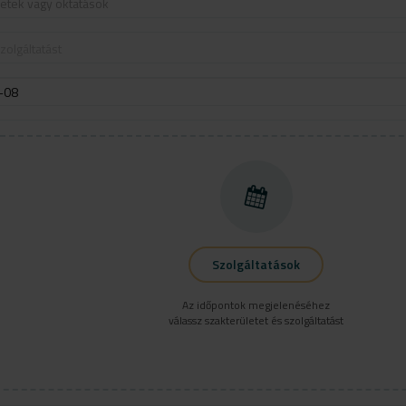
letek vagy oktatások
zolgáltatást
Szolgáltatások
Az időpontok megjelenéséhez
válassz szakterületet és szolgáltatást