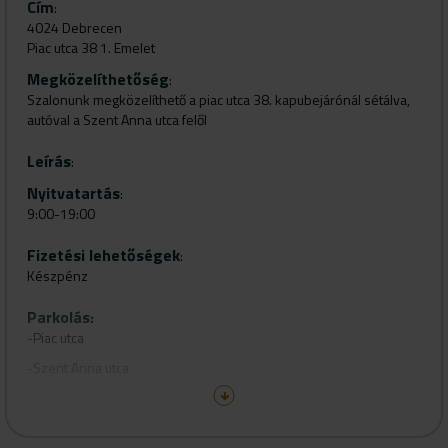
Cím
:
4024 Debrecen
Piac utca 38 1. Emelet
Megközelíthetőség
:
Szalonunk megközelíthető a piac utca 38. kapubejárónál sétálva,
autóval a Szent Anna utca felől
Leírás
:
Nyitvatartás
:
9:00-19:00
Fizetési lehetőségek
:
Készpénz
Parkolás
:
-Piac utca
-Szent Anna utca
-Jászai Mari utca
-Jászai Mari utcai parkoló