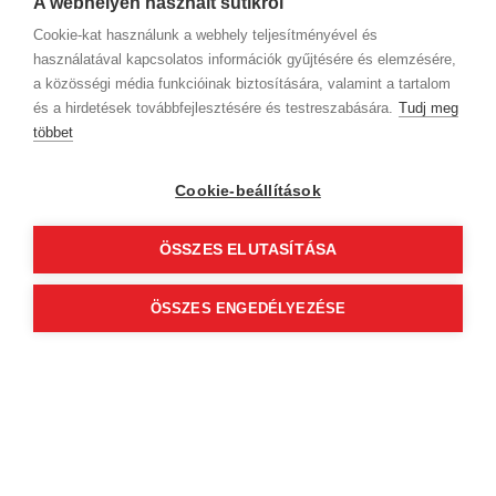
A webhelyen használt sütikről
Cookie-kat használunk a webhely teljesítményével és
Gyurika Balogh
használatával kapcsolatos információk gyűjtésére és elemzésére,
4.74
(149)
a közösségi média funkcióinak biztosítására, valamint a tartalom
HEDGE HAIR HOUSE
és a hirdetések továbbfejlesztésére és testreszabására.
Tudj meg
többet
4024 Debrecen
Piac utca 38 1. Emelet
Cookie-beállítások
Szolgáltatások
ÖSSZES ELUTASÍTÁSA
Az időpontok megjelenéséhez
válassz szakterületet és szolgáltatást
ÖSSZES ENGEDÉLYEZÉSE
ÁSZF (üzleti)
ÁSZF (szalonkereső - foglalás)
© 2012 Beauty World Net Kft. Minden jog fenntartva.
2.11.25