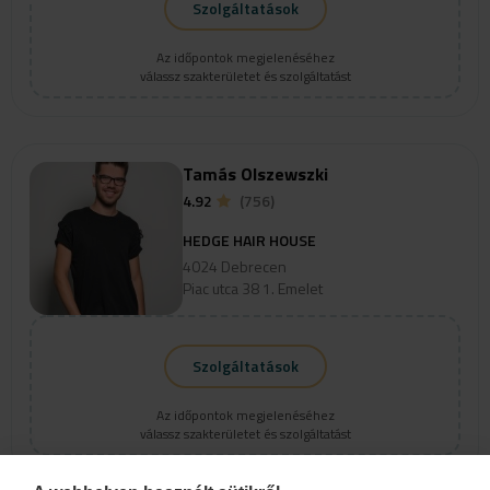
Szolgáltatások
Az időpontok megjelenéséhez
válassz szakterületet és szolgáltatást
Tamás Olszewszki
4.92
(756)
HEDGE HAIR HOUSE
4024 Debrecen
Piac utca 38 1. Emelet
Szolgáltatások
Az időpontok megjelenéséhez
válassz szakterületet és szolgáltatást