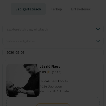
-Közvetlen a szalon előtt (ha van hely)
Szolgáltatások
Térkép
Értékelések
Szakterületek vagy oktatások
Válassz szolgáltatást
László Nagy
4.89
(1514)
HEDGE HAIR HOUSE
4024 Debrecen
Piac utca 38 1. Emelet