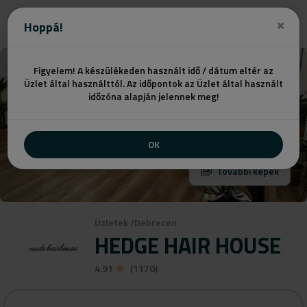
Hoppá!
Figyelem! A készülékeden használt idő / dátum eltér az
Üzlet által használttól. Az időpontok az Üzlet által használt
időzóna alapján jelennek meg!
OK
További képek
Üzletek
/
Debrecen
HEDGE HAIR HOUSE
4.91
(1170)