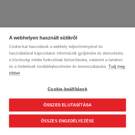
A webhelyen használt sütikről
Cookie-kat használunk a webhely teljesítményével és
használatával kapcsolatos információk gyűjtésére és elemzésére,
a közösségi média funkcióinak biztosítására, valamint a tartalom
és a hirdetések továbbfejlesztésére és testreszabására.
Tudj meg
többet
Cégadatok
BWNET adatkezelési tájékoztató
Magatartási kódex
Kapcsolat
Cookie-beállítások
Partnereink
ÁSZF (üzleti)
ÁSZF (szalonkereső - foglalás)
Kövess minket!
ÖSSZES ELUTASÍTÁSA
ÖSSZES ENGEDÉLYEZÉSE
© 2012 Beauty World Net Kft. Minden jog fenntartva.
2.11.25