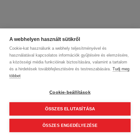
A webhelyen használt sütikről
Cookie-kat használunk a webhely teljesítményével és
használatával kapcsolatos információk gyűjtésére és elemzésére,
a közösségi média funkcióinak biztosítására, valamint a tartalom
és a hirdetések továbbfejlesztésére és testreszabására.
Tudj meg
többet
Cégadatok
BWNET adatkezelési tájékoztató
Magatartási kódex
Kapcsolat
Cookie-beállítások
Partnereink
ÁSZF (üzleti)
ÁSZF (szalonkereső - foglalás)
Kövess minket!
ÖSSZES ELUTASÍTÁSA
ÖSSZES ENGEDÉLYEZÉSE
© 2012 Beauty World Net Kft. Minden jog fenntartva.
2.11.25