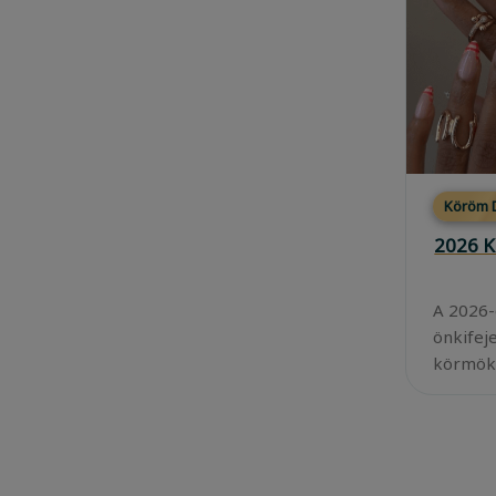
Köröm D
2026 K
A 2026-
önkifej
körmök 