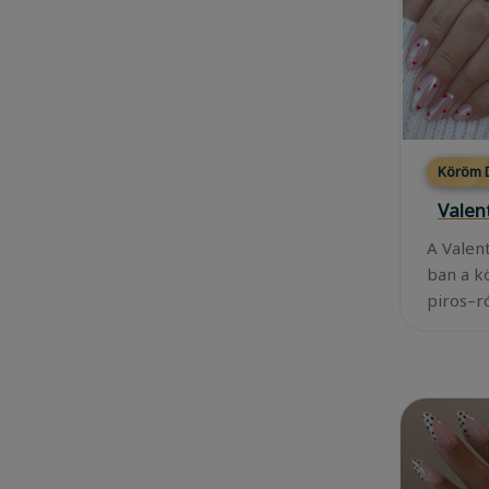
Köröm D
Valen
A Valen
ban a k
piros–r