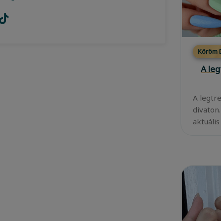
Köröm D
A leg
A legtr
divaton
aktuális