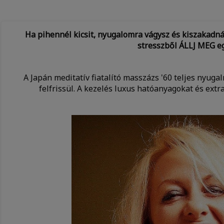
Ha pihennél kicsit, nyugalomra vágysz és kiszakadnál
stresszből ÁLLJ MEG eg
A Japán meditatív fiatalító masszázs '60 teljes nyuga
felfrissül. A kezelés luxus hatóanyagokat és extra