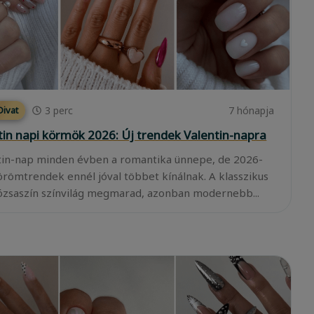
3
perc
7 hónapja
ivat
tin napi körmök 2026: Új trendek Valentin-napra
tin-nap minden évben a romantika ünnepe, de 2026-
örömtrendek ennél jóval többet kínálnak. A klasszikus
ózsaszín színvilág megmarad, azonban modernebb...