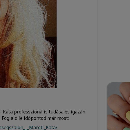
l Kata professzionális tudása és igazán
 Foglald le időpontod már most:
psegszalon_-_Maroti_Kata/