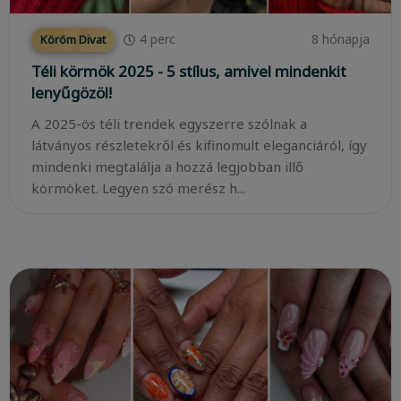
4
perc
8 hónapja
Köröm Divat
Téli körmök 2025 - 5 stílus, amivel mindenkit
lenyűgözöl!
A 2025-ös téli trendek egyszerre szólnak a
látványos részletekről és kifinomult eleganciáról, így
mindenki megtalálja a hozzá legjobban illő
körmöket. Legyen szó merész h...