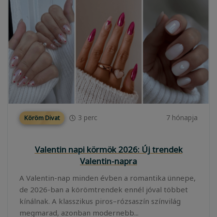
3
perc
7 hónapja
Köröm Divat
Valentin napi körmök 2026: Új trendek
Valentin-napra
A Valentin-nap minden évben a romantika ünnepe,
de 2026-ban a körömtrendek ennél jóval többet
kínálnak. A klasszikus piros–rózsaszín színvilág
megmarad, azonban modernebb...