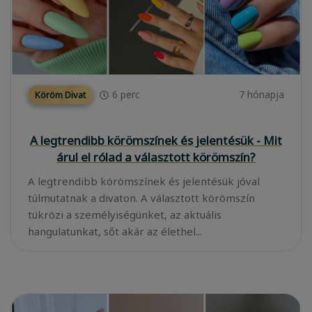
6
perc
7 hónapja
Köröm Divat
A legtrendibb körömszínek és jelentésük - Mit
árul el rólad a választott körömszín?
A legtrendibb körömszínek és jelentésük jóval
túlmutatnak a divaton. A választott körömszín
tükrözi a személyiségünket, az aktuális
hangulatunkat, sőt akár az élethel...