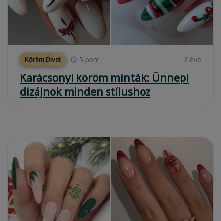
5
perc
2 éve
Köröm Divat
Karácsonyi köröm minták: Ünnepi
dizájnok minden stílushoz