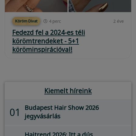
4
perc
2 éve
Köröm Divat
Fedezd fel a 2024-es téli
körömtrendeket - 5+1
köröminspirációval!
Kiemelt híreink
Budapest Hair Show 2026
01
jegyvásárlás
Hajtrend 2026: Itt a dús,