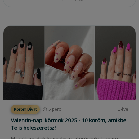
5
perc
2 éve
Köröm Divat
Valentin-napi körmök 2025 - 10 köröm, amikbe
Te is beleszeretsz!
Mi, nők imádjuk kiemelni a szépségünket, amire