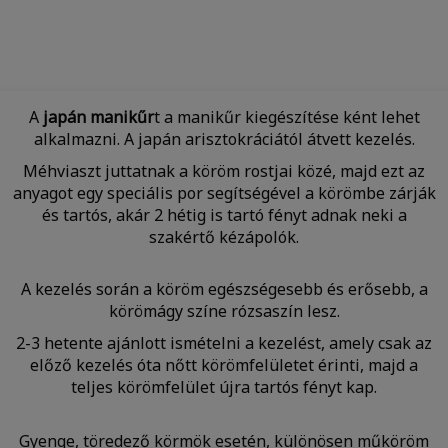
A
japán manikűr
t a manikűr kiegészítése ként lehet
alkalmazni. A japán arisztokráciától átvett kezelés.
Méhviaszt juttatnak a köröm rostjai közé, majd ezt az
anyagot egy speciális por segítségével a körömbe zárják
és tartós, akár 2 hétig is tartó fényt adnak neki a
szakértő kézápolók.
A kezelés során a köröm egészségesebb és erősebb, a
körömágy színe rózsaszín lesz.
2-3 hetente ajánlott ismételni a kezelést, amely csak az
előző kezelés óta nőtt körömfelületet érinti, majd a
teljes körömfelület újra tartós fényt kap.
Gyenge, töredező körmök esetén, különösen műköröm