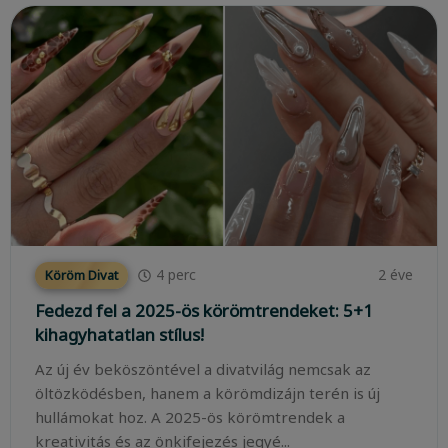
4
perc
2 éve
Köröm Divat
Fedezd fel a 2025-ös körömtrendeket: 5+1
kihagyhatatlan stílus!
Az új év beköszöntével a divatvilág nemcsak az
öltözködésben, hanem a körömdizájn terén is új
hullámokat hoz. A 2025-ös körömtrendek a
kreativitás és az önkifejezés jegyé...