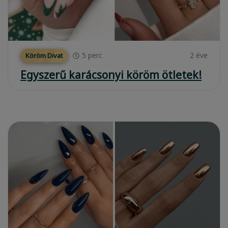
5
perc
2 éve
Köröm Divat
Egyszerű karácsonyi köröm ötletek!