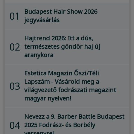
Budapest Hair Show 2026
01
jegyvásárlás
Hajtrend 2026: Itt a dús,
02
természetes göndör haj új
aranykora
Estetica Magazin Őszi/Téli
Lapszám - Vásárold meg a
03
világvezető fodrászati magazint
magyar nyelven!
Nevezz a 9. Barber Battle Budapest
04
2025 Fodrász- és Borbély
versenyre!