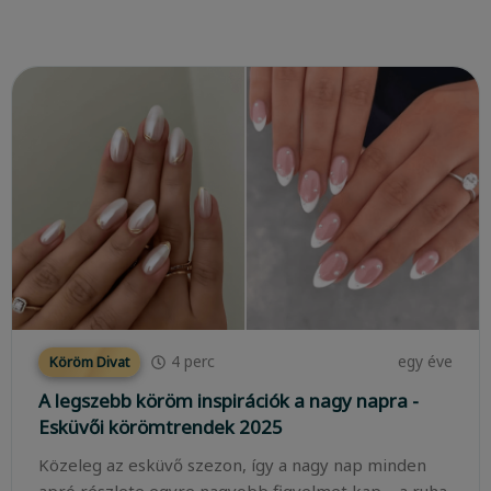
4
perc
egy éve
Köröm Divat
A legszebb köröm inspirációk a nagy napra -
Esküvői körömtrendek 2025
Közeleg az esküvő szezon, így a nagy nap minden
apró részlete egyre nagyobb figyelmet kap – a ruha,