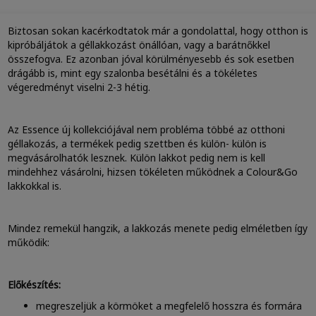
Biztosan sokan kacérkodtatok már a gondolattal, hogy otthon is
kipróbáljátok a géllakkozást önállóan, vagy a barátnőkkel
összefogva. Ez azonban jóval körülményesebb és sok esetben
drágább is, mint egy szalonba besétálni és a tökéletes
végeredményt viselni 2-3 hétig.
Az Essence új kollekciójával nem probléma többé az otthoni
géllakozás, a termékek pedig szettben és külön- külön is
megvásárolhatók lesznek. Külön lakkot pedig nem is kell
mindehhez vásárolni, hizsen tökéleten működnek a Colour&Go
lakkokkal is.
Mindez remekül hangzik, a lakkozás menete pedig elméletben így
működik:
Előkészítés:
megreszeljük a körmöket a megfelelő hosszra és formára