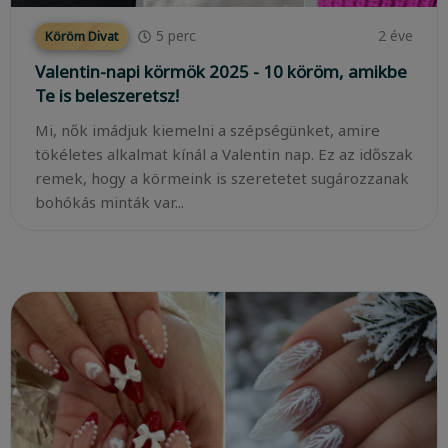
5
perc
2 éve
Köröm Divat
Valentin-napi körmök 2025 - 10 köröm, amikbe
Te is beleszeretsz!
Mi, nők imádjuk kiemelni a szépségünket, amire
tökéletes alkalmat kínál a Valentin nap. Ez az időszak
remek, hogy a körmeink is szeretetet sugározzanak
bohókás minták var...