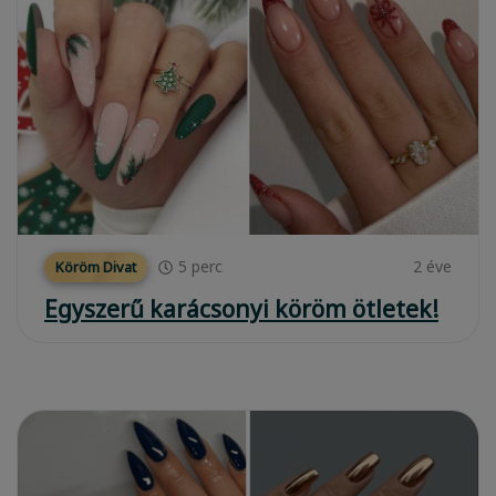
5
perc
2 éve
Köröm Divat
Egyszerű karácsonyi köröm ötletek!