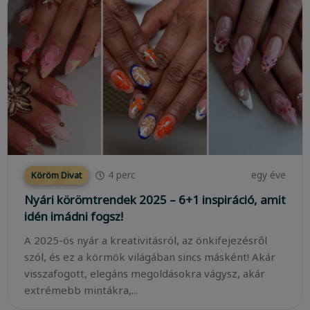
4
perc
egy éve
Köröm Divat
Nyári körömtrendek 2025 – 6+1 inspiráció, amit
idén imádni fogsz!
A 2025-ös nyár a kreativitásról, az önkifejezésről
szól, és ez a körmök világában sincs másként! Akár
visszafogott, elegáns megoldásokra vágysz, akár
extrémebb mintákra,...