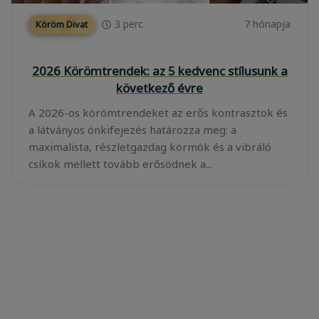
3
perc
7 hónapja
Köröm Divat
2026 Körömtrendek: az 5 kedvenc stílusunk a
következő évre
A 2026-os körömtrendeket az erős kontrasztok és
a látványos önkifejezés határozza meg: a
maximalista, részletgazdag körmök és a vibráló
csíkok mellett tovább erősödnek a...