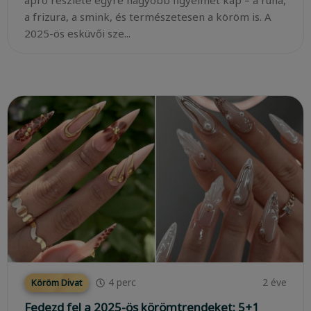
a frizura, a smink, és természetesen a köröm is. A
2025-ös esküvői sze...
4
perc
2 éve
Köröm Divat
Fedezd fel a 2025-ös körömtrendeket: 5+1