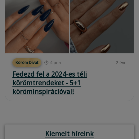
4
perc
2 éve
Köröm Divat
Fedezd fel a 2024-es téli
körömtrendeket - 5+1
köröminspirációval!
Kiemelt híreink