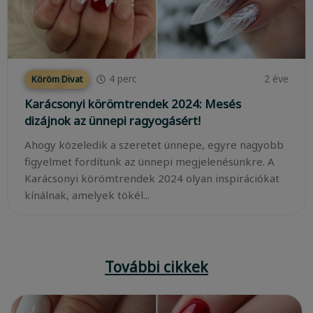
4
perc
2 éve
Köröm Divat
Karácsonyi körömtrendek 2024: Mesés
dizájnok az ünnepi ragyogásért!
Ahogy közeledik a szeretet ünnepe, egyre nagyobb
figyelmet fordítunk az ünnepi megjelenésünkre. A
Karácsonyi körömtrendek 2024 olyan inspirációkat
kínálnak, amelyek tökél...
További cikkek