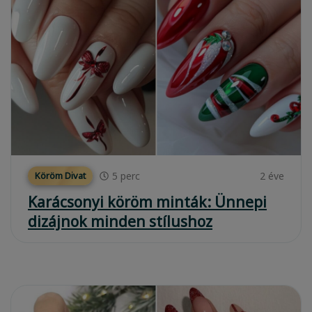
5
perc
2 éve
Köröm Divat
Karácsonyi köröm minták: Ünnepi
dizájnok minden stílushoz