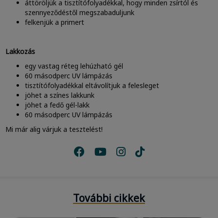
áttöröljük a tisztítófolyadékkal, hogy minden zsírtól és
szennyeződéstől megszabaduljunk
felkenjük a primert
Lakkozás
egy vastag réteg lehúzható gél
60 másodperc UV lámpázás
tisztítófolyadékkal eltávolítjuk a felesleget
jöhet a színes lakkunk
jöhet a fedő gél-lakk
60 másodperc UV lámpázás
Mi már alig várjuk a tesztelést!
További cikkek