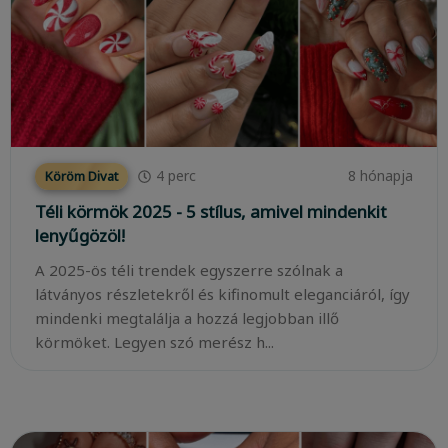
4
perc
8 hónapja
Köröm Divat
Téli körmök 2025 - 5 stílus, amivel mindenkit
lenyűgözöl!
A 2025-ös téli trendek egyszerre szólnak a
látványos részletekről és kifinomult eleganciáról, így
mindenki megtalálja a hozzá legjobban illő
körmöket. Legyen szó merész h...