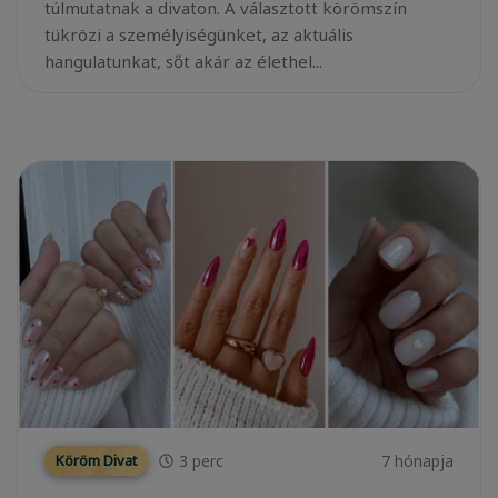
túlmutatnak a divaton. A választott körömszín
tükrözi a személyiségünket, az aktuális
hangulatunkat, sőt akár az élethel...
3
perc
7 hónapja
Köröm Divat