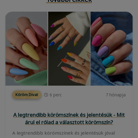
6
perc
7 hónapja
Köröm Divat
A legtrendibb körömszínek és jelentésük - Mit
árul el rólad a választott körömszín?
A legtrendibb körömszínek és jelentésük jóval