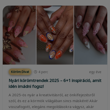
4
perc
egy éve
Köröm Divat
Nyári körömtrendek 2025 – 6+1 inspiráció, amit
idén imádni fogsz!
A 2025-ös nyár a kreativitásról, az önkifejezésről
szól, és ez a körmök világában sincs másként! Akár
visszafogott, elegáns megoldásokra vágysz, akár