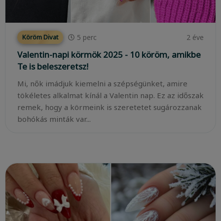
5
perc
2 éve
Köröm Divat
Valentin-napi körmök 2025 - 10 köröm, amikbe
Te is beleszeretsz!
Mi, nők imádjuk kiemelni a szépségünket, amire
tökéletes alkalmat kínál a Valentin nap. Ez az időszak
remek, hogy a körmeink is szeretetet sugározzanak
bohókás minták var...