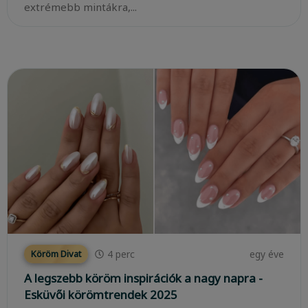
extrémebb mintákra,...
4
perc
egy éve
Köröm Divat
A legszebb köröm inspirációk a nagy napra -
Esküvői körömtrendek 2025