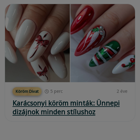
5
perc
2 éve
Köröm Divat
Karácsonyi köröm minták: Ünnepi
dizájnok minden stílushoz