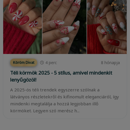
4
perc
8 hónapja
Köröm Divat
Téli körmök 2025 - 5 stílus, amivel mindenkit
lenyűgözöl!
A 2025-ös téli trendek egyszerre szólnak a
látványos részletekről és kifinomult eleganciáról, így
mindenki megtalálja a hozzá legjobban illő
körmöket. Legyen szó merész h...