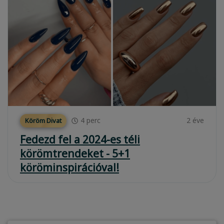
4
perc
2 éve
Köröm Divat
Fedezd fel a 2024-es téli
körömtrendeket - 5+1
köröminspirációval!