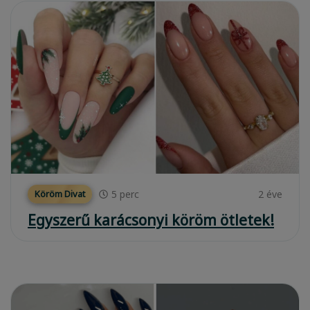
5
perc
2 éve
Köröm Divat
Egyszerű karácsonyi köröm ötletek!