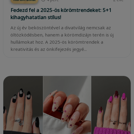
Fedezd fel a 2025-ös körömtrendeket: 5+1
kihagyhatatlan stílus!
Az új év beköszöntével a divatvilág nemcsak az
öltözködésben, hanem a körömdizájn terén is új
hullámokat hoz. A 2025-ös körömtrendek a
kreativitás és az önkifejezés jegyé...