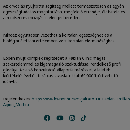
Az orvoslás nyújtotta segítség mellett természetesen az egyén
egészségtudatos magatartása, megfelelő étrendje, életvitele és
a rendszeres mozgás is elengedhetetlen.
Mindez együttesen vezethet a kortalan egészséghez és a
biológiai-élettani értelemben vett kortalan életminőséghez!
Ebben nyújt komplex segítséget a Fabian Clinic magas
szakértelemmel és kigamagasló szaktudással rendelkező profi
gárdája. Az első konzultáció állapotfelméréssel, a leletek
kiértékelésével és terápiás javaslatokkal: 60.000ft-ért vehető
igénybe.
Bejelentkezés:
http://www.bwnet.hu/szolgaltato/Dr_Fabian_Emilia/A
Aging_Medica