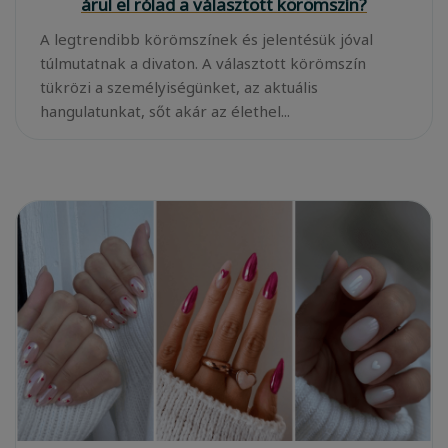
árul el rólad a választott körömszín?
A legtrendibb körömszínek és jelentésük jóval
túlmutatnak a divaton. A választott körömszín
tükrözi a személyiségünket, az aktuális
hangulatunkat, sőt akár az élethel...