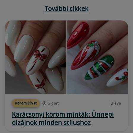
További cikkek
5
perc
2 éve
Köröm Divat
Karácsonyi köröm minták: Ünnepi
dizájnok minden stílushoz