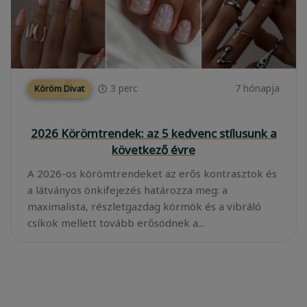
3
perc
7 hónapja
Köröm Divat
2026 Körömtrendek: az 5 kedvenc stílusunk a
következő évre
A 2026-os körömtrendeket az erős kontrasztok és
a látványos önkifejezés határozza meg: a
maximalista, részletgazdag körmök és a vibráló
csíkok mellett tovább erősödnek a...