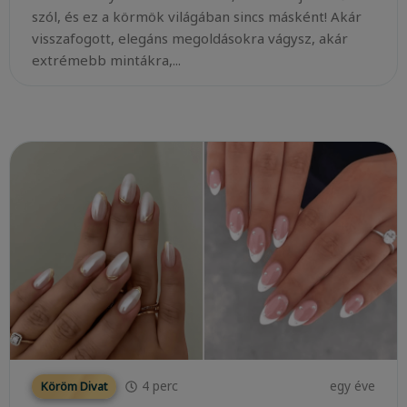
szól, és ez a körmök világában sincs másként! Akár
visszafogott, elegáns megoldásokra vágysz, akár
extrémebb mintákra,...
4
perc
egy éve
Köröm Divat