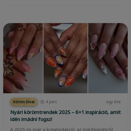
4
perc
egy éve
Köröm Divat
Nyári körömtrendek 2025 – 6+1 inspiráció, amit
idén imádni fogsz!
A 2025-ös nyár a kreativitásról, az önkifejezésről