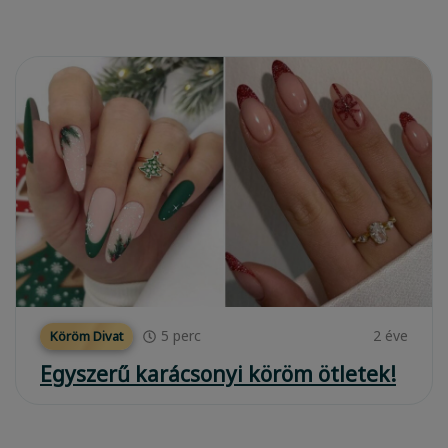
5
perc
2 éve
Köröm Divat
Egyszerű karácsonyi köröm ötletek!