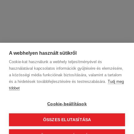
A webhelyen használt sütikről
Cookie-kat használunk a webhely teljesítményével és
használatával kapcsolatos információk gyűjtésére és elemzésére,
a közösségi média funkcióinak biztosítására, valamint a tartalom
és a hirdetések továbbfejlesztésére és testreszabására.
Tudj meg
többet
Cégadatok
BWNET adatkezelési tájékoztató
Magatartási kódex
Kapcsolat
Cookie-beállítások
Partnereink
ÁSZF (üzleti)
ÁSZF (szalonkereső - foglalás)
Kövess minket!
ÖSSZES ELUTASÍTÁSA