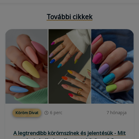
További cikkek
6
perc
7 hónapja
Köröm Divat
A legtrendibb körömszínek és jelentésük - Mit