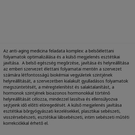
Az anti-aging medicina feladata komplex: a belsőélettani
folyamatok optimalizálása és a külső megjelenés esztétikai
javítása. A belső egészség megőrzése, javítása és helyreállítása
az emberi szervezet élettani folyamatai mentén a szervezet
számára létfontosságú biokémiai vegyületek szintjének
helyreállítását, a szervezetben kialakult gyulladásos folyamatok
megszüntetését, a méregtelenítést és salaktalanítást, a
hormonok szintjének bioazonos hormonokkal történő
helyreállítását célozza, mindezzel lassítva és ellensúlyozva
sejtjeink idő előtti elöregedését. A külső megjelenés javítása
esztétikai bőrgyógyászati kezelésekkel, plasztikai sebészeti,
visszérsebészeti, esztétikai lábsebészeti, intim sebészeti műtéti
korrekciókkal érhető el.