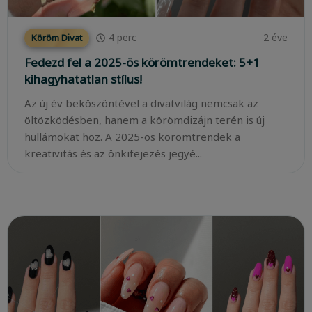
4
perc
2 éve
Köröm Divat
Fedezd fel a 2025-ös körömtrendeket: 5+1
kihagyhatatlan stílus!
Az új év beköszöntével a divatvilág nemcsak az
öltözködésben, hanem a körömdizájn terén is új
hullámokat hoz. A 2025-ös körömtrendek a
kreativitás és az önkifejezés jegyé...