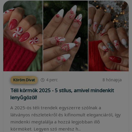
4
perc
8 hónapja
Köröm Divat
Téli körmök 2025 - 5 stílus, amivel mindenkit
lenyűgözöl!
A 2025-ös téli trendek egyszerre szólnak a
látványos részletekről és kifinomult eleganciáról, így
mindenki megtalálja a hozzá legjobban illő
körmöket. Legyen szó merész h...