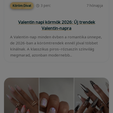
3
perc
7 hónapja
Köröm Divat
Valentin napi körmök 2026: Új trendek
Valentin-napra
A Valentin-nap minden évben a romantika ünnepe,
de 2026-ban a körömtrendek ennél jóval többet
kínálnak. A klasszikus piros–rózsaszín színvilág
megmarad, azonban modernebb...