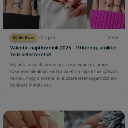
5
perc
2 éve
Köröm Divat
Valentin-napi körmök 2025 - 10 köröm, amikbe
Te is beleszeretsz!
Mi, nők imádjuk kiemelni a szépségünket, amire
tökéletes alkalmat kínál a Valentin nap. Ez az időszak
remek, hogy a körmeink is szeretetet sugározzanak
bohókás minták var...