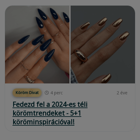
4
perc
2 éve
Köröm Divat
Fedezd fel a 2024-es téli
körömtrendeket - 5+1
köröminspirációval!