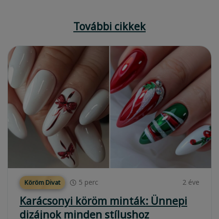
További cikkek
5
perc
2 éve
Köröm Divat
Karácsonyi köröm minták: Ünnepi
dizájnok minden stílushoz