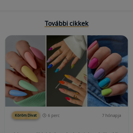
További cikkek
6
perc
7 hónapja
Köröm Divat