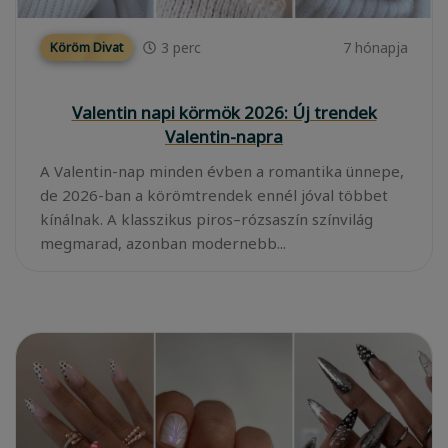
3
perc
7 hónapja
Köröm Divat
Valentin napi körmök 2026: Új trendek
Valentin-napra
A Valentin-nap minden évben a romantika ünnepe,
de 2026-ban a körömtrendek ennél jóval többet
kínálnak. A klasszikus piros–rózsaszín színvilág
megmarad, azonban modernebb...