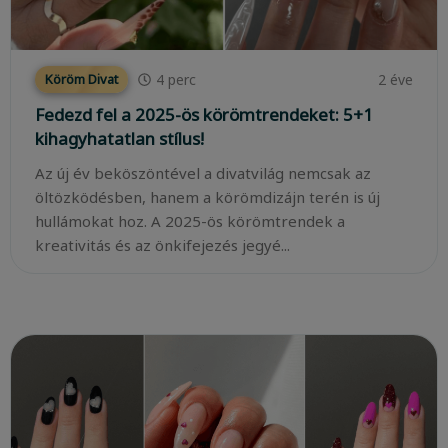
4
perc
2 éve
Köröm Divat
Fedezd fel a 2025-ös körömtrendeket: 5+1
kihagyhatatlan stílus!
Az új év beköszöntével a divatvilág nemcsak az
öltözködésben, hanem a körömdizájn terén is új
hullámokat hoz. A 2025-ös körömtrendek a
kreativitás és az önkifejezés jegyé...