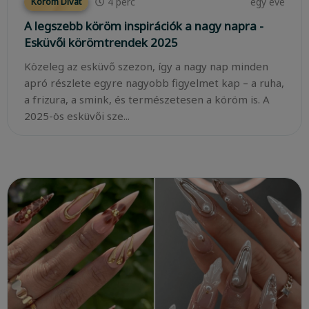
4
perc
egy éve
Köröm Divat
A legszebb köröm inspirációk a nagy napra -
Esküvői körömtrendek 2025
Közeleg az esküvő szezon, így a nagy nap minden
apró részlete egyre nagyobb figyelmet kap – a ruha,
a frizura, a smink, és természetesen a köröm is. A
2025-ös esküvői sze...