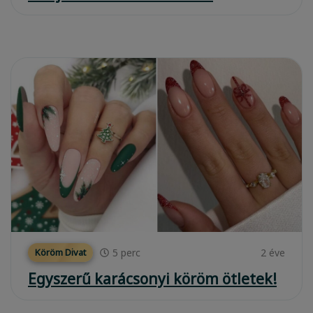
5
perc
2 éve
Köröm Divat
Egyszerű karácsonyi köröm ötletek!