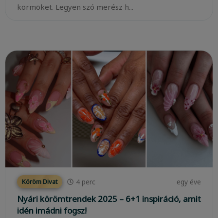
körmöket. Legyen szó merész h...
4
perc
egy éve
Köröm Divat
Nyári körömtrendek 2025 – 6+1 inspiráció, amit
idén imádni fogsz!