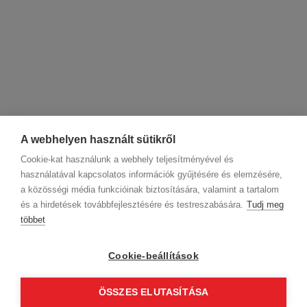
A webhelyen használt sütikről
Cookie-kat használunk a webhely teljesítményével és
használatával kapcsolatos információk gyűjtésére és elemzésére,
a közösségi média funkcióinak biztosítására, valamint a tartalom
és a hirdetések továbbfejlesztésére és testreszabására.
Tudj meg
többet
Cégadatok
BWNET adatkezelési tájékoztató
Magatartási kódex
Kapcsolat
Cookie-beállítások
Partnereink
ÁSZF (üzleti)
ÁSZF (szalonkereső - foglalás)
Kövess minket!
ÖSSZES ELUTASÍTÁSA