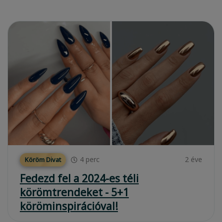
4
perc
2 éve
Köröm Divat
Fedezd fel a 2024-es téli
körömtrendeket - 5+1
köröminspirációval!