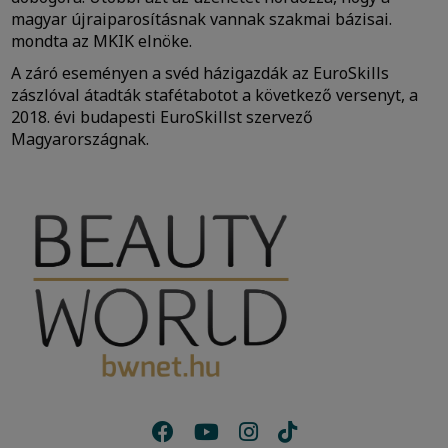
magyar újraiparosításnak vannak szakmai bázisai.
mondta az MKIK elnöke.
A záró eseményen a svéd házigazdák az EuroSkills
zászlóval átadták stafétabotot a következő versenyt, a
2018. évi budapesti EuroSkillst szervező
Magyarországnak.