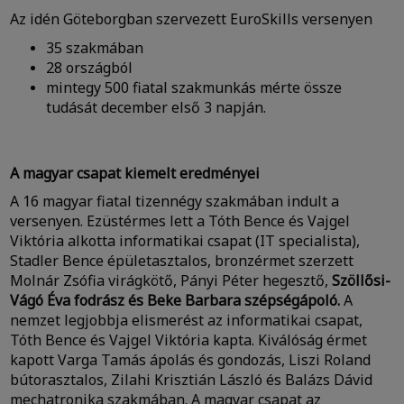
Az idén Göteborgban szervezett EuroSkills versenyen
35 szakmában
28 országból
mintegy 500 fiatal szakmunkás mérte össze
tudását december első 3 napján.
A magyar csapat kiemelt eredményei
A 16 magyar fiatal tizennégy szakmában indult a
versenyen. Ezüstérmes lett a Tóth Bence és Vajgel
Viktória alkotta informatikai csapat (IT specialista),
Stadler Bence épületasztalos, bronzérmet szerzett
Molnár Zsófia virágkötő, Pányi Péter hegesztő,
Szöllősi-
Vágó Éva fodrász és Beke Barbara szépségápoló.
A
nemzet legjobbja elismerést az informatikai csapat,
Tóth Bence és Vajgel Viktória kapta. Kiválóság érmet
kapott Varga Tamás ápolás és gondozás, Liszi Roland
bútorasztalos, Zilahi Krisztián László és Balázs Dávid
mechatronika szakmában. A magyar csapat az