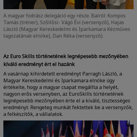
A magyar fodrász delegáció egy része. Balról: Kompos
Tamás (tréner), Szőllősi- Vágó Évi (versenyző), Hajas
László (Magyar Kereskedelmi és Iparkamara Kézműves
tagozatának elnöke), Dan Réka (versenyző).
Az Euro Skills történetének legnépesebb mezőnyében
kíváló eredményt ért el hazánk
A vasárnap kihirdetett eredményt Parragh László, a
Magyar Kereskedelmi és Iparkamara elnöke úgy
értékelte, hogy a magyar csapat megállta a helyét,
nagyon erős versenyben, az EuroSkills történetének
legnépesebb mezőnyében érte el a kiváló, tisztességes
eredményt. Rengeteg munkát fektettek be a versenyzők,
a felkészítők, a vállalatok.