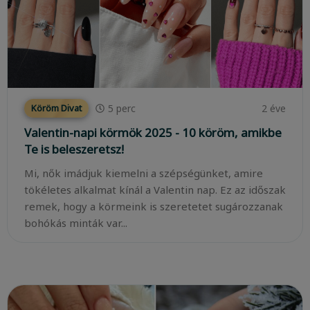
5
perc
2 éve
Köröm Divat
Valentin-napi körmök 2025 - 10 köröm, amikbe
Te is beleszeretsz!
Mi, nők imádjuk kiemelni a szépségünket, amire
tökéletes alkalmat kínál a Valentin nap. Ez az időszak
remek, hogy a körmeink is szeretetet sugározzanak
bohókás minták var...