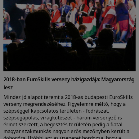
2018-ban EuroSkills verseny házigazdája: Magyarország
lesz
Mindez jó alapot teremt a 2018-as budapesti EuroSkills
verseny megrendezéséhez. Figyelemre méltó, hogy a
szépséggel kapcsolatos területen - fodrászat,
szépségápolás, virágkötészet - három versenyző is
érmet szerzett, a hegesztés területén pedig a fiatal
magyar szakmunkás nagyon erős mezőnyben került a
dobogóra. Utóbbi azt az üzenetet hordozza, hogy a