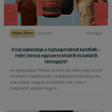
6
perc
2 hónapja
Frizura Trend
A haj egészsége a hajhagymáknál kezdődik –
miért fontos egyszerre kívülről és belülről
támogatni?
Az egészséges, fényes és erős haj iránti vágy szinte
mindenkit foglalkoztat, a hajápolásról azonban ma
már tudjuk, hogy jóval többről szól, mint a
megfelelő sampon vagy h...