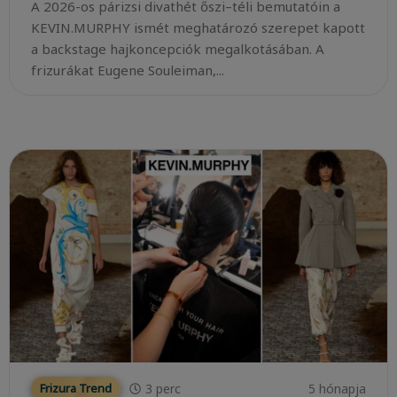
A 2026-os párizsi divathét őszi–téli bemutatóin a
KEVIN.MURPHY ismét meghatározó szerepet kapott
a backstage hajkoncepciók megalkotásában. A
frizurákat Eugene Souleiman,...
3
perc
5 hónapja
Frizura Trend