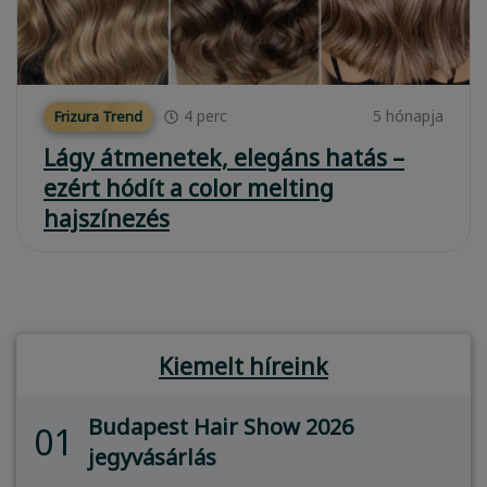
4
perc
5 hónapja
Frizura Trend
Lágy átmenetek, elegáns hatás –
ezért hódít a color melting
hajszínezés
Kiemelt híreink
Budapest Hair Show 2026
01
jegyvásárlás