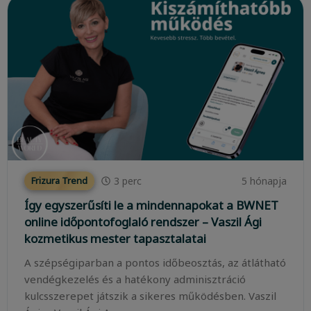
3
perc
5 hónapja
Frizura Trend
Így egyszerűsíti le a mindennapokat a BWNET
online időpontofoglaló rendszer – Vaszil Ági
kozmetikus mester tapasztalatai
A szépségiparban a pontos időbeosztás, az átlátható
vendégkezelés és a hatékony adminisztráció
kulcsszerepet játszik a sikeres működésben. Vaszil