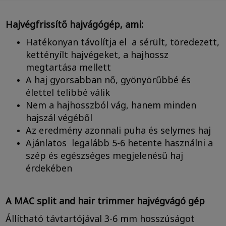
Hajvégfrissítő hajvágógép, ami:
Hatékonyan távolítja el a sérült, töredezett,
kettényílt hajvégeket, a hajhossz
megtartása mellett
A haj gyorsabban nő, gyönyörűbbé és
élettel telibbé válik
Nem a hajhosszból vág, hanem minden
hajszál végéből
Az eredmény azonnali puha és selymes haj
Ajánlatos legalább 5-6 hetente használni a
szép és egészséges megjelenésű haj
érdekében
A MAC split and hair trimmer hajvégvágó gép
Állítható távtartójával 3-6 mm hosszúságot