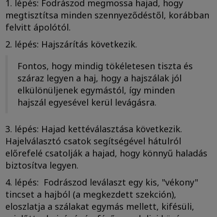
1. lépés: Fodrászod megmossa hajad, hogy
megtisztítsa minden szennyeződéstől, korábban
felvitt ápolótól.
2. lépés: Hajszárítás következik.
Fontos, hogy mindig tökéletesen tiszta és
száraz legyen a haj, hogy a hajszálak jól
elkülönüljenek egymástól, így minden
hajszál egyesével kerül levágásra.
3. lépés: Hajad kettéválasztása következik.
Hajelválasztó csatok segítségével hátulról
előrefelé csatolják a hajad, hogy könnyű haladás
biztosítva legyen.
4. lépés: Fodrászod leválaszt egy kis, "vékony"
tincset a hajból (a megkezdett szekción),
eloszlatja a szálakat egymás mellett, kifésüli,