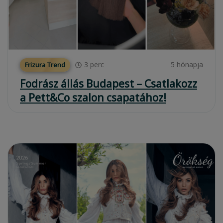
3
perc
5 hónapja
Frizura Trend
Fodrász állás Budapest – Csatlakozz
a Pett&Co szalon csapatához!