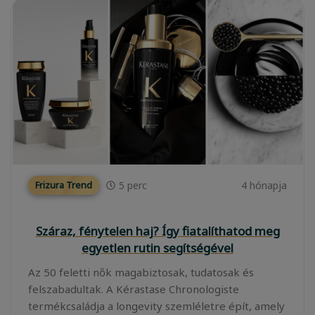
5
perc
4 hónapja
Frizura Trend
Száraz, fénytelen haj? Így fiatalíthatod meg
egyetlen rutin segítségével
Az 50 feletti nők magabiztosak, tudatosak és
felszabadultak. A Kérastase Chronologiste
termékcsaládja a longevity szemléletre épít, amely