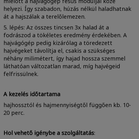
mielőtt a hajvágógép fésűs moduljai közé
helyezi. Így szabadon, húzás nélkül haladhatnak
át a hajszálak a terelőlemezen.
5. lépés: Az összes tincsen 3x halad át a
fodrászod a tökéletes eredmény érdekében. A
hajvágógép pedig kizárólag a töredezett
hajvégeket távolítja el, csakis a szükséges
néhány milimétert, így hajad hossza szemmel
láthatóan változatlan marad, míg hajvégeid
felfrissülnek.
A kezelés időtartama
hajhossztól és hajmennyiségtől függően kb. 10-
20 perc.
Hol vehető igénybe a szolgáltatás
: