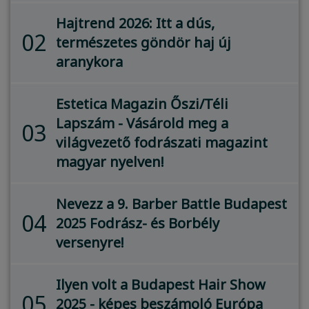
Hajtrend 2026: Itt a dús,
02
természetes göndör haj új
aranykora
Estetica Magazin Őszi/Téli
Lapszám - Vásárold meg a
03
világvezető fodrászati magazint
magyar nyelven!
Nevezz a 9. Barber Battle Budapest
04
2025 Fodrász- és Borbély
versenyre!
Ilyen volt a Budapest Hair Show
05
2025 - képes beszámoló Európa