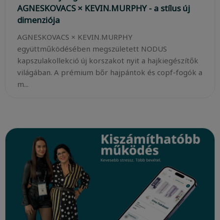
AGNESKOVACS × KEVIN.MURPHY - a stílus új
dimenziója
AGNESKOVACS × KEVIN.MURPHY
együttműködésében megszületett NODUS
kapszulakollekció új korszakot nyit a hajkiegészítők
világában. A prémium bőr hajpántok és copf-fogók a
m...