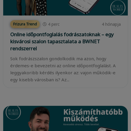
4
perc
4 hónapja
Frizura Trend
Online időpontfoglalás fodrászatoknak – egy
kisvárosi szalon tapasztalata a BWNET
rendszerrel
Sok fodrászszalon gondolkodik ma azon, hogy
érdemes-e bevezetni az online időpontfoglalást. A
leggyakoribb kérdés ilyenkor az: vajon működik-e
egy kisebb városban is? Az...