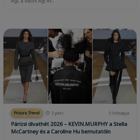
Ági, a Vaszil Ági Ar...
3
perc
5 hónapja
Frizura Trend
Párizsi divathét 2026 – KEVIN.MURPHY a Stella
McCartney és a Caroline Hu bemutatóin