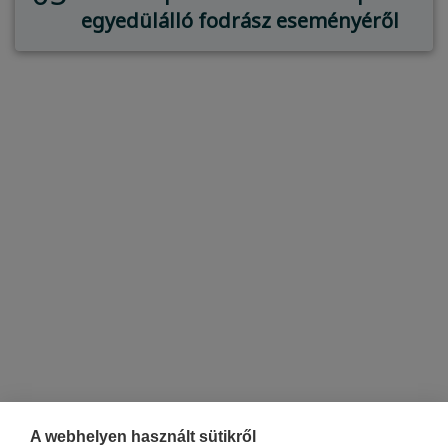
egyedülálló fodrász eseményéről
A webhelyen használt sütikről