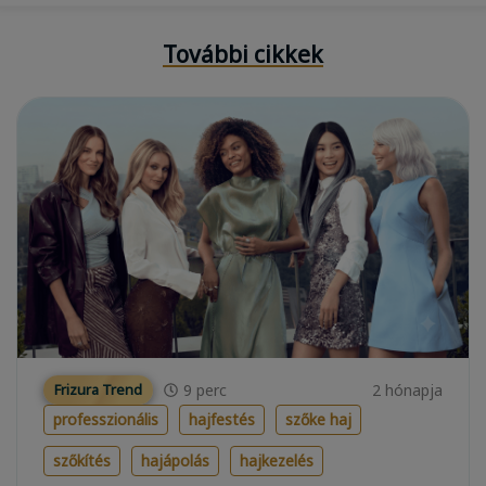
További cikkek
9
perc
2 hónapja
Frizura Trend
professzionális
hajfestés
szőke haj
szőkítés
hajápolás
hajkezelés