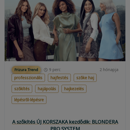
9
perc
2 hónapja
Frizura Trend
professzionális
hajfestés
szőke haj
szőkítés
hajápolás
hajkezelés
lépésről-lépésre
A szőkítés ÚJ KORSZAKA kezdődik: BLONDERA
PRO SYSTEM