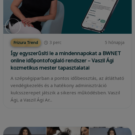
3
perc
5 hónapja
Frizura Trend
Így egyszerűsíti le a mindennapokat a BWNET
online időpontofoglaló rendszer – Vaszil Ági
kozmetikus mester tapasztalatai
A szépségiparban a pontos időbeosztás, az átlátható
vendégkezelés és a hatékony adminisztráció
kulcsszerepet játszik a sikeres működésben. Vaszil
Ági, a Vaszil Ági Ar...