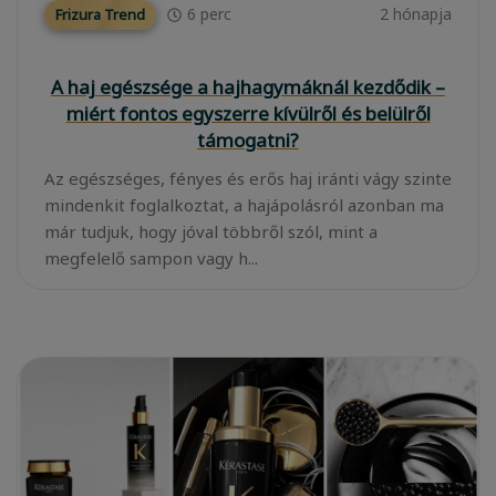
6
perc
2 hónapja
Frizura Trend
A haj egészsége a hajhagymáknál kezdődik –
miért fontos egyszerre kívülről és belülről
támogatni?
Az egészséges, fényes és erős haj iránti vágy szinte
mindenkit foglalkoztat, a hajápolásról azonban ma
már tudjuk, hogy jóval többről szól, mint a
megfelelő sampon vagy h...