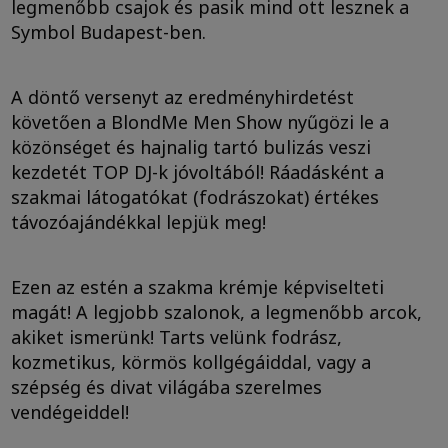
legmenőbb csajok és pasik mind ott lesznek a
Symbol Budapest-ben.
A döntő versenyt az eredményhirdetést
követően a BlondMe Men Show nyűgözi le a
közönséget és hajnalig tartó bulizás veszi
kezdetét TOP DJ-k jóvoltából! Ráadásként a
szakmai látogatókat (fodrászokat) értékes
távozóajándékkal lepjük meg!
Ezen az estén a szakma krémje képviselteti
magát! A legjobb szalonok, a legmenőbb arcok,
akiket ismerünk! Tarts velünk fodrász,
kozmetikus, körmös kollgégáiddal, vagy a
szépség és divat világába szerelmes
vendégeiddel!