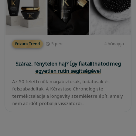
5
perc
4 hónapja
Frizura Trend
Száraz, fénytelen haj? Így fiatalíthatod meg
egyetlen rutin segítségével
Az 50 feletti nők magabiztosak, tudatosak és
felszabadultak. A Kérastase Chronologiste
termékcsaládja a longevity szemléletre épít, amely
nem az időt próbálja visszafordí...