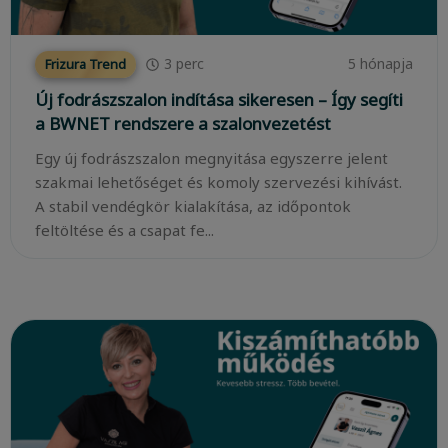
3
perc
5 hónapja
Frizura Trend
Új fodrászszalon indítása sikeresen – Így segíti
a BWNET rendszere a szalonvezetést
Egy új fodrászszalon megnyitása egyszerre jelent
szakmai lehetőséget és komoly szervezési kihívást.
A stabil vendégkör kialakítása, az időpontok
feltöltése és a csapat fe...