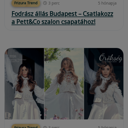
3
perc
5 hónapja
Frizura Trend
Fodrász állás Budapest – Csatlakozz
a Pett&Co szalon csapatához!
3
perc
5 hónapja
Frizura Trend