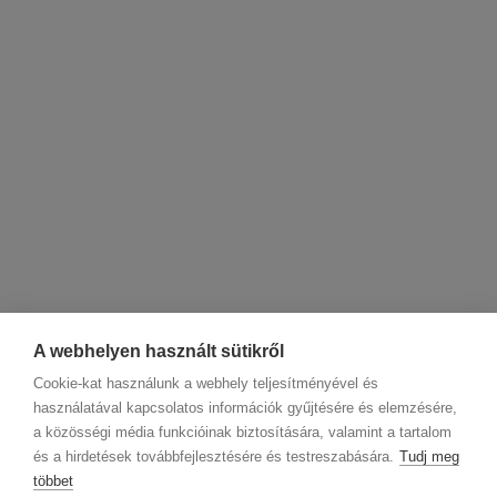
A webhelyen használt sütikről
Cookie-kat használunk a webhely teljesítményével és
használatával kapcsolatos információk gyűjtésére és elemzésére,
a közösségi média funkcióinak biztosítására, valamint a tartalom
és a hirdetések továbbfejlesztésére és testreszabására.
Tudj meg
többet