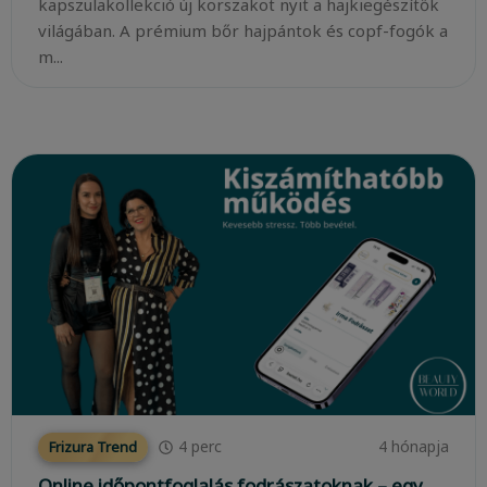
kapszulakollekció új korszakot nyit a hajkiegészítők
világában. A prémium bőr hajpántok és copf-fogók a
m...
4
perc
4 hónapja
Frizura Trend
Online időpontfoglalás fodrászatoknak – egy