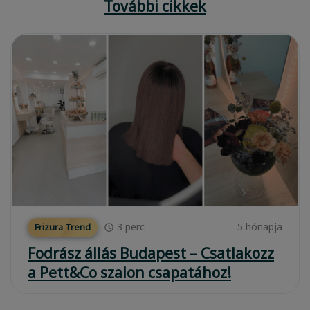
További cikkek
3
perc
5 hónapja
Frizura Trend
Fodrász állás Budapest – Csatlakozz
a Pett&Co szalon csapatához!