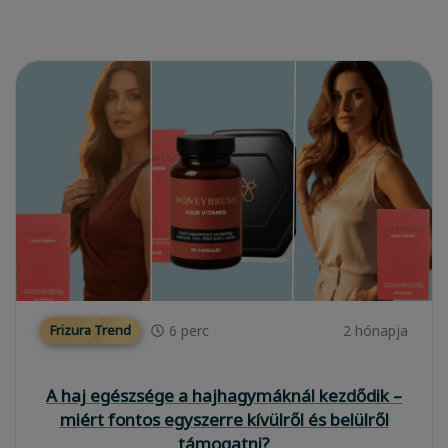
6
perc
2 hónapja
Frizura Trend
A haj egészsége a hajhagymáknál kezdődik –
miért fontos egyszerre kívülről és belülről
támogatni?