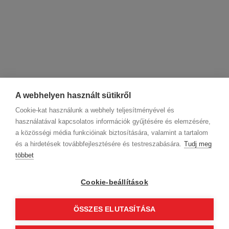
A webhelyen használt sütikről
Cookie-kat használunk a webhely teljesítményével és
használatával kapcsolatos információk gyűjtésére és elemzésére,
a közösségi média funkcióinak biztosítására, valamint a tartalom
és a hirdetések továbbfejlesztésére és testreszabására.
Tudj meg
többet
Cégadatok
BWNET adatkezelési tájékoztató
Magatartási kódex
Kapcsolat
Cookie-beállítások
Partnereink
ÁSZF (üzleti)
ÁSZF (szalonkereső - foglalás)
Kövess minket!
ÖSSZES ELUTASÍTÁSA