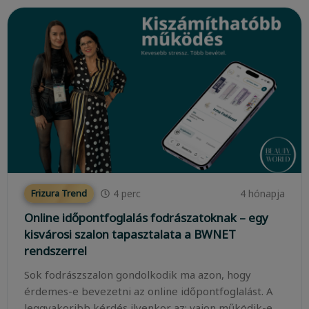
4
perc
4 hónapja
Frizura Trend
Online időpontfoglalás fodrászatoknak – egy
kisvárosi szalon tapasztalata a BWNET
rendszerrel
Sok fodrászszalon gondolkodik ma azon, hogy
érdemes-e bevezetni az online időpontfoglalást. A
leggyakoribb kérdés ilyenkor az: vajon működik-e