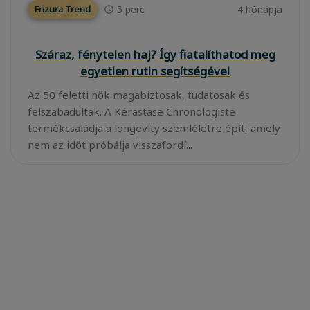
5
perc
4 hónapja
Frizura Trend
Száraz, fénytelen haj? Így fiatalíthatod meg
egyetlen rutin segítségével
Az 50 feletti nők magabiztosak, tudatosak és
felszabadultak. A Kérastase Chronologiste
termékcsaládja a longevity szemléletre épít, amely
nem az időt próbálja visszafordí...