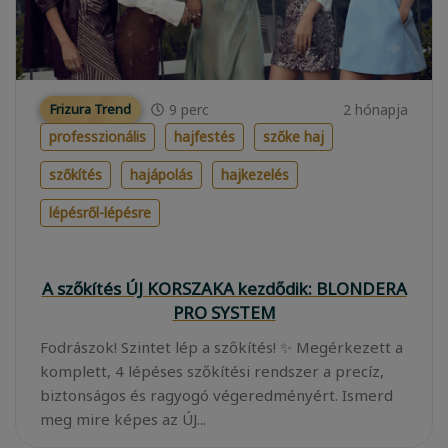
9
perc
2 hónapja
Frizura Trend
professzionális
hajfestés
szőke haj
szőkítés
hajápolás
hajkezelés
lépésről-lépésre
A szőkítés ÚJ KORSZAKA kezdődik: BLONDERA
PRO SYSTEM
Fodrászok! Szintet lép a szőkítés! ✨ Megérkezett a
komplett, 4 lépéses szőkítési rendszer a precíz,
biztonságos és ragyogó végeredményért. Ismerd
meg mire képes az ÚJ...