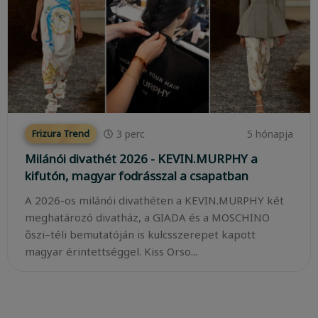
3
perc
5 hónapja
Frizura Trend
Milánói divathét 2026 - KEVIN.MURPHY a
kifutón, magyar fodrásszal a csapatban
A 2026-os milánói divathéten a KEVIN.MURPHY két
meghatározó divatház, a GIADA és a MOSCHINO
őszi–téli bemutatóján is kulcsszerepet kapott
magyar érintettséggel. Kiss Orso...