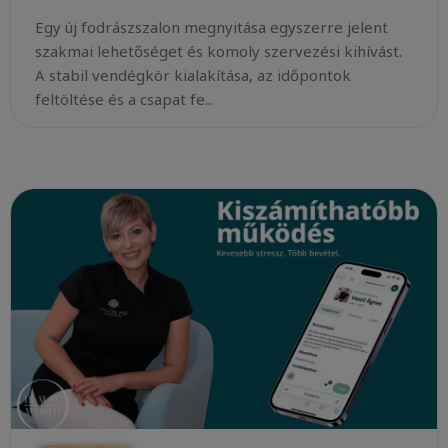
Egy új fodrászszalon megnyitása egyszerre jelent
szakmai lehetőséget és komoly szervezési kihívást.
A stabil vendégkör kialakítása, az időpontok
feltöltése és a csapat fe...