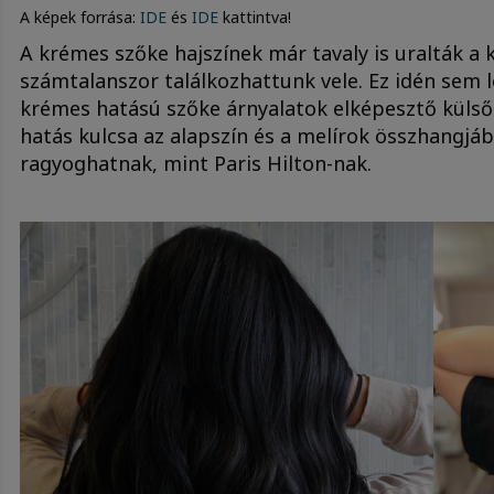
A képek forrása:
IDE
és
IDE
kattintva!
A krémes szőke hajszínek már tavaly is uralták a 
számtalanszor találkozhattunk vele. Ez idén sem l
krémes hatású szőke árnyalatok elképesztő külsőt
hatás kulcsa az alapszín és a melírok összhangjába
ragyoghatnak, mint Paris Hilton-nak.