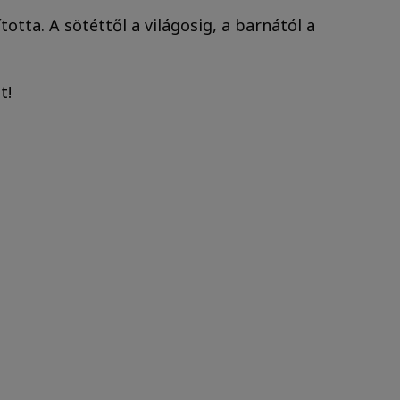
otta. A sötéttől a világosig, a barnától a
t!