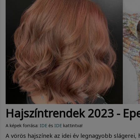
Hajszíntrendek 2023 - Ep
A képek forrása:
IDE
és
IDE
kattintva!
A vörös hajszínek az idei év legnagyobb slágerei,