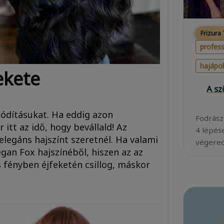
Frizura
profess
hajápo
fekete
A s
ódításukat. Ha eddig azon
Fodrász
 itt az idő, hogy bevállald! Az
4 lépés
elegáns hajszínt szeretnél. Ha valami
végered
gan Fox hajszínéből, hiszen az az
 fényben éjfeketén csillog, máskor