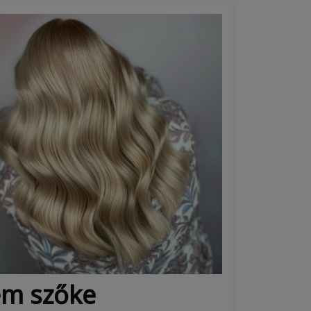
ém szőke