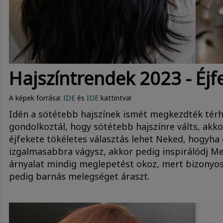
Hajszíntrendek 2023 - Éj
A képek forrása:
IDE
és
IDE
kattintva!
Idén a sötétebb hajszínek ismét megkezdték térh
gondolkoztál, hogy sötétebb hajszínre válts, akkor
éjfekete tökéletes választás lehet Neked, hogyha 
izgalmasabbra vágysz, akkor pedig inspirálódj Me
árnyalat mindig meglepetést okoz, mert bizonyos
pedig barnás melegséget áraszt.