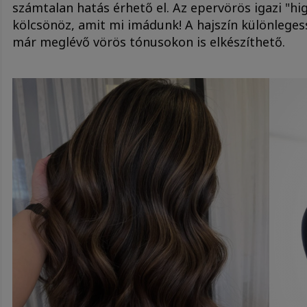
számtalan hatás érhető el. Az epervörös igazi "h
kölcsönöz, amit mi imádunk! A hajszín különleg
már meglévő vörös tónusokon is elkészíthető.