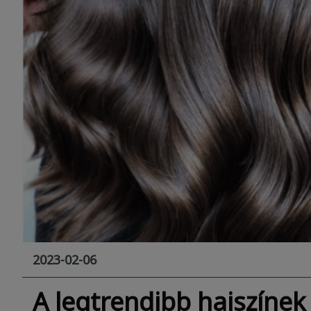
2023-02-06
A legtrendibb hajszíne