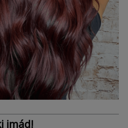
i imád!