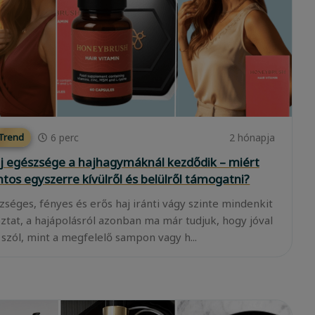
6
perc
2 hónapja
 Trend
j egészsége a hajhagymáknál kezdődik – miért
ntos egyszerre kívülről és belülről támogatni?
zséges, fényes és erős haj iránti vágy szinte mindenkit
oztat, a hajápolásról azonban ma már tudjuk, hogy jóval
 szól, mint a megfelelő sampon vagy h...