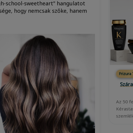
igh-school-sweetheart" hangulatot
essége, hogy nemcsak szőke, hanem
Frizura
Szára
Az 50 f
Kérasta
szemléle