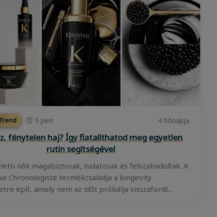
5
perc
4 hónapja
 Trend
z, fénytelen haj? Így fiatalíthatod meg egyetlen
rutin segítségével
eletti nők magabiztosak, tudatosak és felszabadultak. A
se Chronologiste termékcsaládja a longevity
tre épít, amely nem az időt próbálja visszafordí...