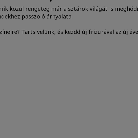
mik közül rengeteg már a sztárok világát is meghódít
ndekhez passzoló árnyalata.
íneire? Tarts velünk, és kezdd új frizurával az új éve