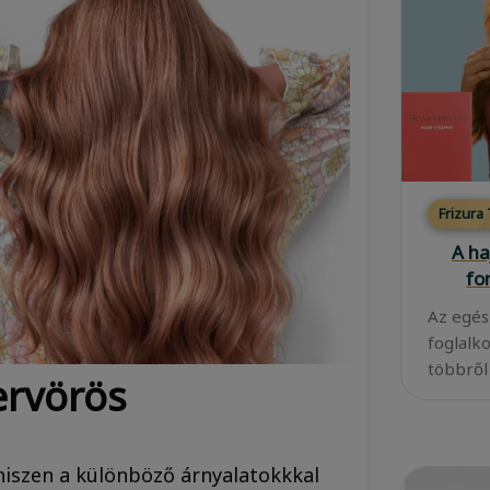
Frizura
A ha
fo
Az egés
foglalk
többről
ervörös
 hiszen a különböző árnyalatokkkal