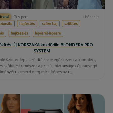
9
perc
2 hónapja
 Trend
zionális
hajfestés
szőke haj
szőkítés
lás
hajkezelés
lépésről-lépésre
zőkítés ÚJ KORSZAKA kezdődik: BLONDERA PRO
SYSTEM
ok! Szintet lép a szőkítés! ✨ Megérkezett a komplett,
es szőkítési rendszer a precíz, biztonságos és ragyogó
ményért. Ismerd meg mire képes az ÚJ...