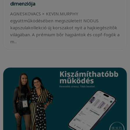
dimenziója
AGNESKOVACS × KEVIN.MURPHY
együttműködésében megszületett NODUS
kapszulakollekció új korszakot nyit a hajkiegészítők
világában. A prémium bőr hajpántok és copf-fogók a
m...