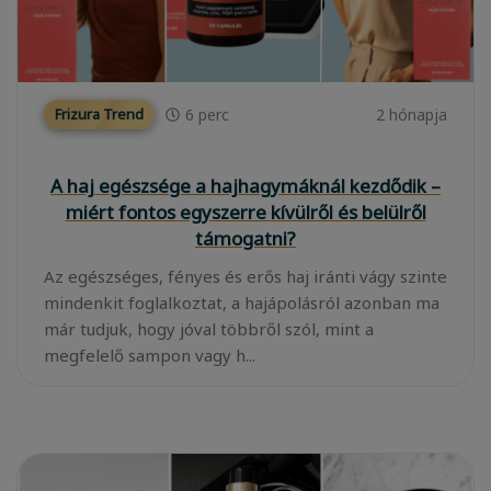
6
perc
2 hónapja
Frizura Trend
A haj egészsége a hajhagymáknál kezdődik –
miért fontos egyszerre kívülről és belülről
támogatni?
Az egészséges, fényes és erős haj iránti vágy szinte
mindenkit foglalkoztat, a hajápolásról azonban ma
már tudjuk, hogy jóval többről szól, mint a
megfelelő sampon vagy h...