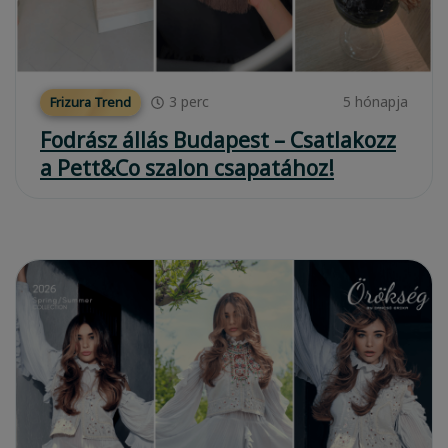
3
perc
5 hónapja
Frizura Trend
Fodrász állás Budapest – Csatlakozz
a Pett&Co szalon csapatához!