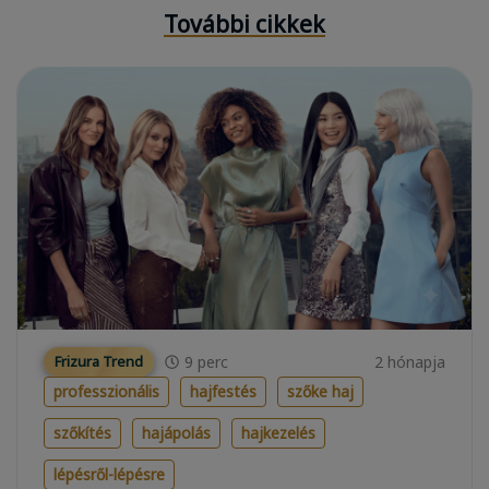
További cikkek
9
perc
2 hónapja
Frizura Trend
professzionális
hajfestés
szőke haj
szőkítés
hajápolás
hajkezelés
lépésről-lépésre