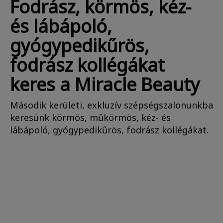
Fodrász, körmös, kéz-
és lábápoló,
gyógypedikűrös,
fodrász kollégákat
keres a Miracle Beauty
Második kerületi, exkluzív szépségszalonunkba
keresünk körmös, műkörmös, kéz- és
lábápoló, gyógypedikűrös, fodrász kollégákat.