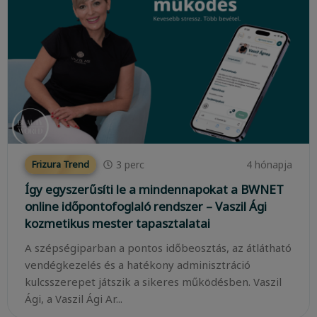
3
perc
4 hónapja
Frizura Trend
Így egyszerűsíti le a mindennapokat a BWNET
online időpontofoglaló rendszer – Vaszil Ági
kozmetikus mester tapasztalatai
A szépségiparban a pontos időbeosztás, az átlátható
vendégkezelés és a hatékony adminisztráció
kulcsszerepet játszik a sikeres működésben. Vaszil
Ági, a Vaszil Ági Ar...