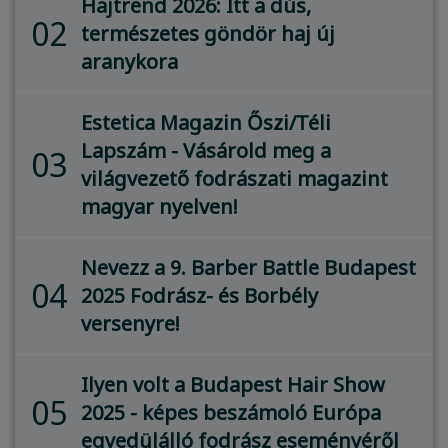
Hajtrend 2026: Itt a dús,
02
természetes göndör haj új
aranykora
Estetica Magazin Őszi/Téli
Lapszám - Vásárold meg a
03
világvezető fodrászati magazint
magyar nyelven!
Nevezz a 9. Barber Battle Budapest
04
2025 Fodrász- és Borbély
versenyre!
Ilyen volt a Budapest Hair Show
05
2025 - képes beszámoló Európa
egyedülálló fodrász eseményéről