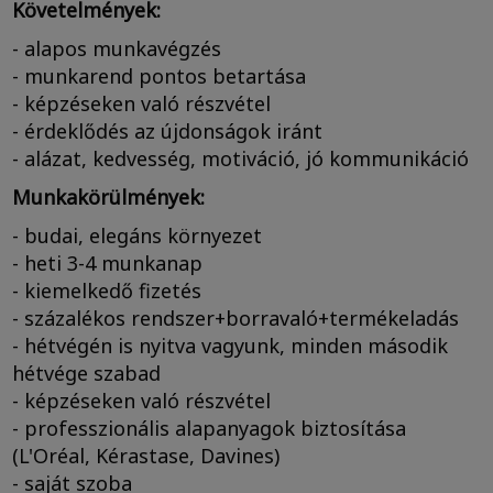
Követelmények:
- alapos munkavégzés
- munkarend pontos betartása
- képzéseken való részvétel
- érdeklődés az újdonságok iránt
- alázat, kedvesség, motiváció, jó kommunikáció
Munkakörülmények:
- budai, elegáns környezet
- heti 3-4 munkanap
- kiemelkedő fizetés
- százalékos rendszer+borravaló+termékeladás
- hétvégén is nyitva vagyunk, minden második
hétvége szabad
- képzéseken való részvétel
- professzionális alapanyagok biztosítása
(L'Oréal, Kérastase, Davines)
- saját szoba