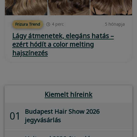
4
perc
5 hónapja
Frizura Trend
Lágy átmenetek, elegáns hatás –
ezért hódít a color melting
hajszínezés
Kiemelt híreink
Budapest Hair Show 2026
01
jegyvásárlás