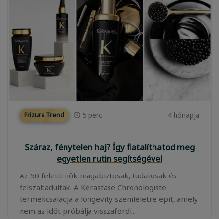
5
perc
4 hónapja
Frizura Trend
Száraz, fénytelen haj? Így fiatalíthatod meg
egyetlen rutin segítségével
Az 50 feletti nők magabiztosak, tudatosak és
felszabadultak. A Kérastase Chronologiste
termékcsaládja a longevity szemléletre épít, amely
nem az időt próbálja visszafordí...