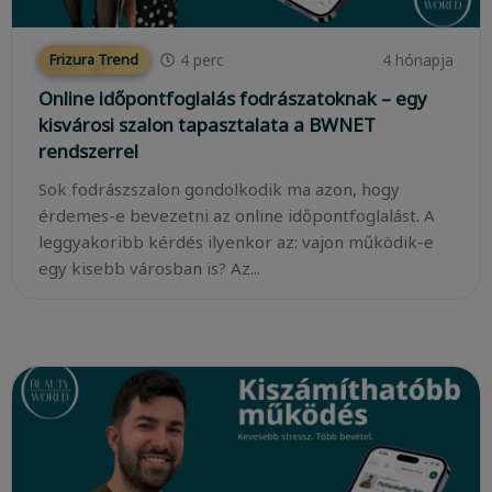
4
perc
4 hónapja
Frizura Trend
Online időpontfoglalás fodrászatoknak – egy
kisvárosi szalon tapasztalata a BWNET
rendszerrel
Sok fodrászszalon gondolkodik ma azon, hogy
érdemes-e bevezetni az online időpontfoglalást. A
leggyakoribb kérdés ilyenkor az: vajon működik-e
egy kisebb városban is? Az...