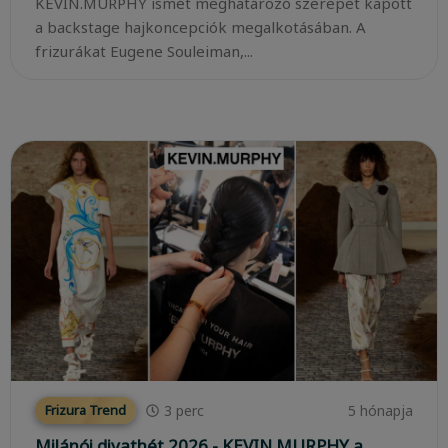
KEVIN.MURPHY ismét meghatározó szerepet kapott
a backstage hajkoncepciók megalkotásában. A
frizurákat Eugene Souleiman,...
3
perc
5 hónapja
Frizura Trend
Milánói divathét 2026 - KEVIN.MURPHY a