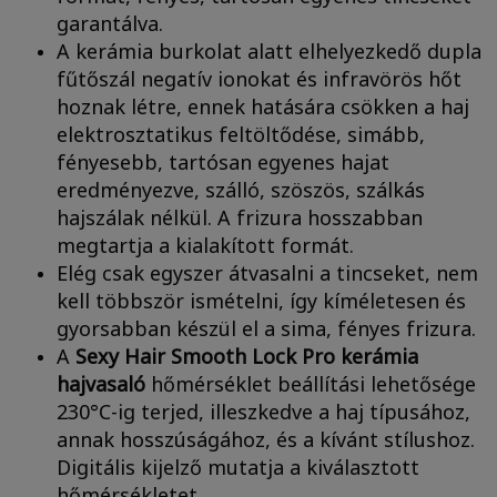
garantálva.
A kerámia burkolat alatt elhelyezkedő dupla
fűtőszál negatív ionokat és infravörös hőt
hoznak létre, ennek hatására csökken a haj
elektrosztatikus feltöltődése, simább,
fényesebb, tartósan egyenes hajat
eredményezve, szálló, szöszös, szálkás
hajszálak nélkül. A frizura hosszabban
megtartja a kialakított formát.
Elég csak egyszer átvasalni a tincseket, nem
kell többször ismételni, így kíméletesen és
gyorsabban készül el a sima, fényes frizura.
A
Sexy Hair Smooth Lock Pro kerámia
hajvasaló
hőmérséklet beállítási lehetősége
230°C-ig terjed, illeszkedve a haj típusához,
annak hosszúságához, és a kívánt stílushoz.
Digitális kijelző mutatja a kiválasztott
hőmérsékletet.