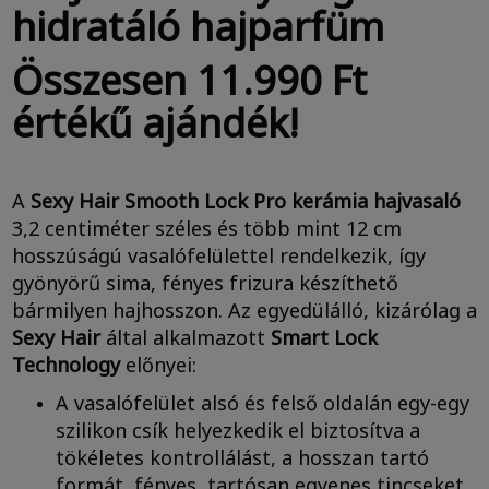
hidratáló hajparfüm
Összesen 11.990 Ft
értékű ajándék!
A
Sexy Hair Smooth Lock Pro
kerámia hajvasaló
3,2 centiméter széles és több mint 12 cm
hosszúságú vasalófelülettel rendelkezik, így
gyönyörű sima, fényes frizura készíthető
bármilyen hajhosszon. Az egyedülálló, kizárólag a
Sexy Hair
által alkalmazott
Smart Lock
Technology
előnyei:
A vasalófelület alsó és felső oldalán egy-egy
szilikon csík helyezkedik el biztosítva a
tökéletes kontrollálást, a hosszan tartó
formát, fényes, tartósan egyenes tincseket