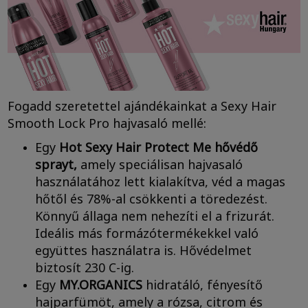
Fogadd szeretettel ajándékainkat a Sexy Hair
Smooth Lock Pro hajvasaló mellé:
Egy
Hot Sexy Hair Protect Me hővédő
sprayt,
amely speciálisan hajvasaló
használatához lett kialakítva, véd a magas
hőtől és 78%-al csökkenti a töredezést.
Könnyű állaga nem nehezíti el a frizurát.
Ideális más formázótermékekkel való
együttes használatra is. Hővédelmet
biztosít 230 C-ig.
Egy
MY.ORGANICS
hidratáló, fényesítő
hajparfümöt, amely a rózsa, citrom és