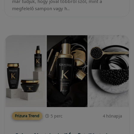
már tudjuk, hogy jóval többről szól, mint a
megfelelő sampon vagy h...
5
perc
4 hónapja
Frizura Trend