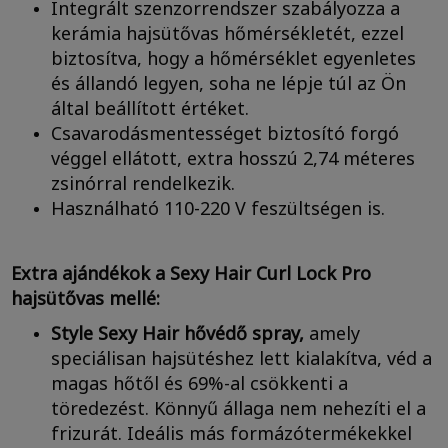
Integrált szenzorrendszer szabályozza a
kerámia hajsütővas hőmérsékletét, ezzel
biztosítva, hogy a hőmérséklet egyenletes
és állandó legyen, soha ne lépje túl az Ön
által beállított értéket.
Csavarodásmentességet biztosító forgó
véggel ellátott, extra hosszú 2,74 méteres
zsinórral rendelkezik.
Használható 110-220 V feszültségen is.
Extra ajándékok a Sexy Hair Curl Lock Pro
hajsütővas mellé:
Style Sexy Hair hővédő spray,
amely
speciálisan hajsütéshez lett kialakítva, véd a
magas hőtől és 69%-al csökkenti a
töredezést. Könnyű állaga nem nehezíti el a
frizurát. Ideális más formázótermékekkel