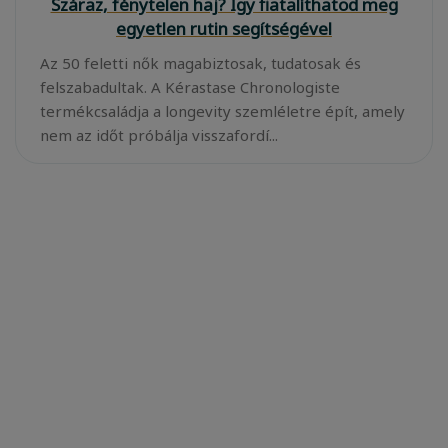
Száraz, fénytelen haj? Így fiatalíthatod meg
egyetlen rutin segítségével
Az 50 feletti nők magabiztosak, tudatosak és
felszabadultak. A Kérastase Chronologiste
termékcsaládja a longevity szemléletre épít, amely
nem az időt próbálja visszafordí...