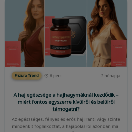
6
perc
2 hónapja
Frizura Trend
A haj egészsége a hajhagymáknál kezdődik –
miért fontos egyszerre kívülről és belülről
támogatni?
Az egészséges, fényes és erős haj iránti vágy szinte
mindenkit foglalkoztat, a hajápolásról azonban ma