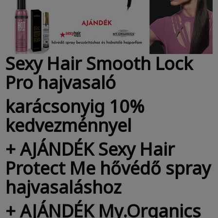
Sexy Hair Smooth Lock
Pro hajvasaló
karácsonyig 10%
kedvezménnyel
+ AJÁNDÉK Sexy Hair
Protect Me hővédő spray
hajvasaláshoz
+ AJÁNDÉK My.Organics