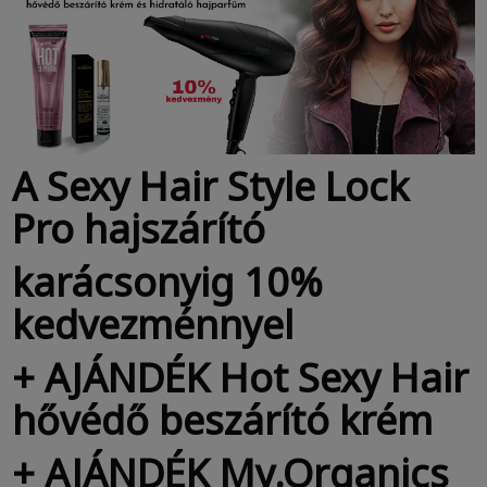
A Sexy Hair Style Lock
Pro hajszárító
karácsonyig 10%
kedvezménnyel
+ AJÁNDÉK Hot Sexy Hair
hővédő beszárító krém
+ AJÁNDÉK My.Organics