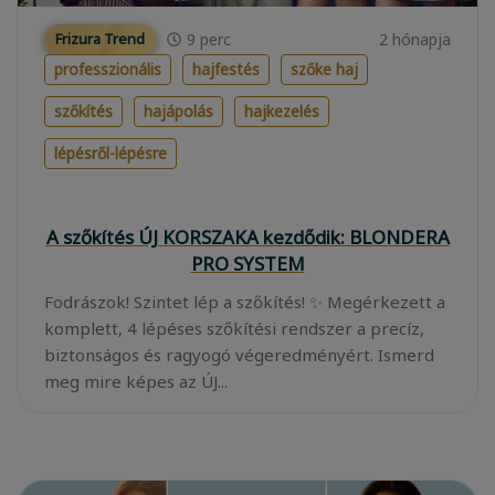
9
perc
2 hónapja
Frizura Trend
professzionális
hajfestés
szőke haj
szőkítés
hajápolás
hajkezelés
lépésről-lépésre
A szőkítés ÚJ KORSZAKA kezdődik: BLONDERA
PRO SYSTEM
Fodrászok! Szintet lép a szőkítés! ✨ Megérkezett a
komplett, 4 lépéses szőkítési rendszer a precíz,
biztonságos és ragyogó végeredményért. Ismerd
meg mire képes az ÚJ...