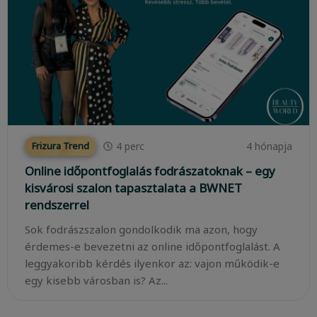
4
perc
4 hónapja
Frizura Trend
Online időpontfoglalás fodrászatoknak – egy
kisvárosi szalon tapasztalata a BWNET
rendszerrel
Sok fodrászszalon gondolkodik ma azon, hogy
érdemes-e bevezetni az online időpontfoglalást. A
leggyakoribb kérdés ilyenkor az: vajon működik-e
egy kisebb városban is? Az...