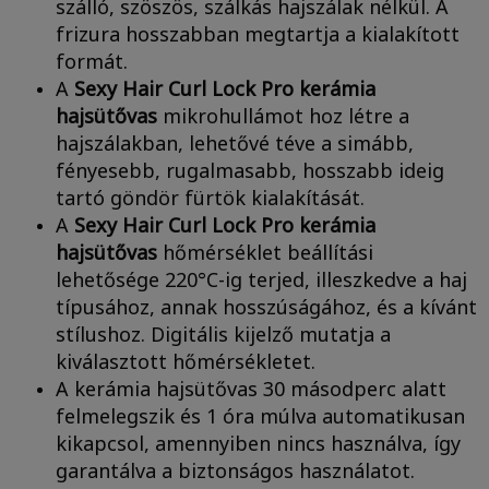
szálló, szöszös, szálkás hajszálak nélkül. A
frizura hosszabban megtartja a kialakított
formát.
A
Sexy Hair Curl Lock Pro kerámia
hajsütővas
mikrohullámot hoz létre a
hajszálakban, lehetővé téve a simább,
fényesebb, rugalmasabb, hosszabb ideig
tartó göndör fürtök kialakítását.
A
Sexy Hair Curl Lock Pro kerámia
hajsütővas
hőmérséklet beállítási
lehetősége 220°C-ig terjed, illeszkedve a haj
típusához, annak hosszúságához, és a kívánt
stílushoz. Digitális kijelző mutatja a
kiválasztott hőmérsékletet.
A kerámia hajsütővas 30 másodperc alatt
felmelegszik és 1 óra múlva automatikusan
kikapcsol, amennyiben nincs használva, így
garantálva a biztonságos használatot.