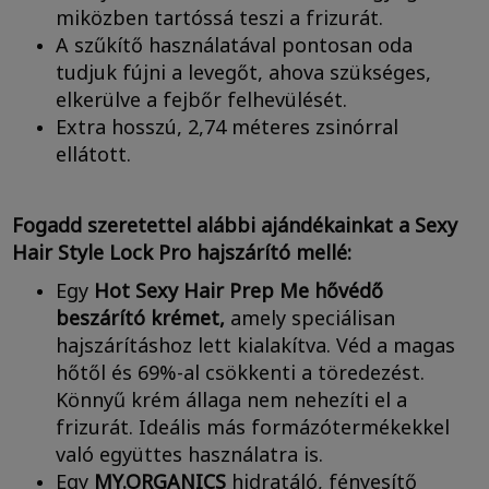
miközben tartóssá teszi a frizurát.
A szűkítő használatával pontosan oda
tudjuk fújni a levegőt, ahova szükséges,
elkerülve a fejbőr felhevülését.
Extra hosszú, 2,74 méteres zsinórral
ellátott.
Fogadd szeretettel alábbi ajándékainkat a Sexy
Hair Style Lock Pro hajszárító mellé:
Egy
Hot
Sexy Hair
Prep Me hővédő
beszárító krémet,
amely speciálisan
hajszárításhoz lett kialakítva. Véd a magas
hőtől és 69%-al csökkenti a töredezést.
Könnyű krém állaga nem nehezíti el a
frizurát. Ideális más formázótermékekkel
való együttes használatra is.
Egy
MY.ORGANICS
hidratáló, fényesítő