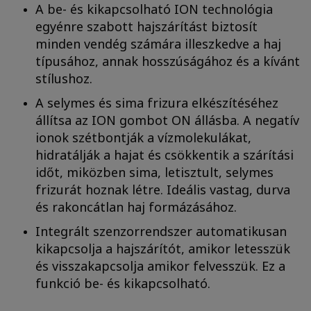
A be- és kikapcsolható ION technológia
egyénre szabott hajszárítást biztosít
minden vendég számára illeszkedve a haj
típusához, annak hosszúságához és a kívánt
stílushoz.
A selymes és sima frizura elkészítéséhez
állítsa az ION gombot ON állásba. A negatív
ionok szétbontják a vízmolekulákat,
hidratálják a hajat és csökkentik a szárítási
időt, miközben sima, letisztult, selymes
frizurát hoznak létre. Ideális vastag, durva
és rakoncátlan haj formázásához.
Integrált szenzorrendszer automatikusan
kikapcsolja a hajszárítót, amikor letesszük
és visszakapcsolja amikor felvesszük. Ez a
funkció be- és kikapcsolható.