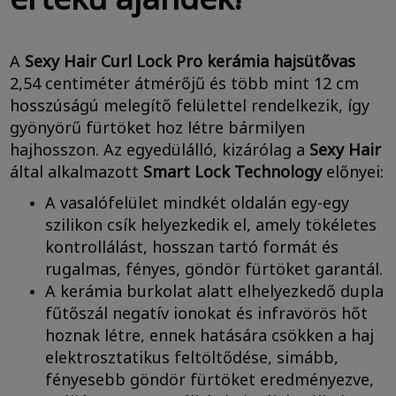
A
Sexy Hair Curl Lock Pro
kerámia hajsütővas
2,54 centiméter átmérőjű és több mint 12 cm
hosszúságú melegítő felülettel rendelkezik, így
gyönyörű fürtöket hoz létre bármilyen
hajhosszon. Az egyedülálló, kizárólag a
Sexy Hair
által alkalmazott
Smart Lock Technology
előnyei:
A vasalófelület mindkét oldalán egy-egy
szilikon csík helyezkedik el, amely tökéletes
kontrollálást, hosszan tartó formát és
rugalmas, fényes, göndör fürtöket garantál.
A kerámia burkolat alatt elhelyezkedő dupla
fűtőszál negatív ionokat és infravörös hőt
hoznak létre, ennek hatására csökken a haj
elektrosztatikus feltöltődése, simább,
fényesebb göndör fürtöket eredményezve,