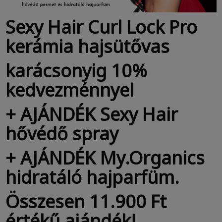
Sexy Hair Curl Lock Pro
kerámia hajsütővas
karácsonyig 10%
kedvezménnyel
+ AJÁNDÉK Sexy Hair
hővédő spray
+ AJÁNDÉK My.Organics
hidratáló hajparfüm.
Összesen 11.900 Ft
értékű ajándék!