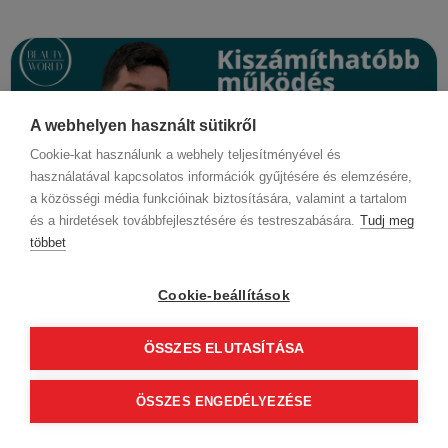
A webhelyen használt sütikről
Cookie-kat használunk a webhely teljesítményével és
használatával kapcsolatos információk gyűjtésére és elemzésére,
a közösségi média funkcióinak biztosítására, valamint a tartalom
és a hirdetések továbbfejlesztésére és testreszabására.
Tudj meg
többet
Cookie-beállítások
3
perc
4 hónapja
Frizura Trend
Új fodrászszalon indítása sikeresen – Így segíti
ÖSSZES ELUTASÍTÁSA
a BWNET rendszere a szalonvezetést
Egy új fodrászszalon megnyitása egyszerre jelent
ÖSSZES ENGEDÉLYEZÉSE
szakmai lehetőséget és komoly szervezési kihívást.