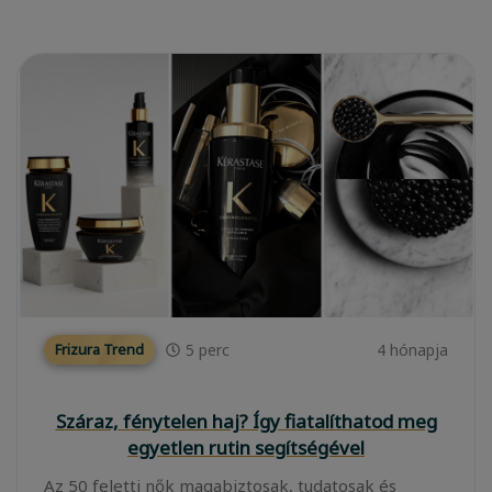
5
perc
4 hónapja
Frizura Trend
Száraz, fénytelen haj? Így fiatalíthatod meg
egyetlen rutin segítségével
Az 50 feletti nők magabiztosak, tudatosak és