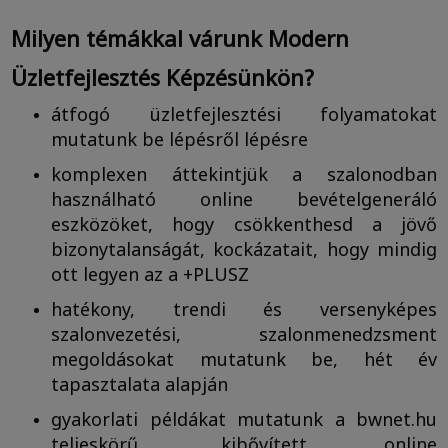
Milyen témákkal várunk Modern
Üzletfejlesztés Képzésünkön?
átfogó üzletfejlesztési folyamatokat
mutatunk be lépésről lépésre
komplexen áttekintjük a szalonodban
használható online bevételgeneráló
eszközöket, hogy csökkenthesd a jövő
bizonytalanságát, kockázatait, hogy mindig
ott legyen az a +PLUSZ
hatékony, trendi és versenyképes
szalonvezetési, szalonmenedzsment
megoldásokat mutatunk be, hét év
tapasztalata alapján
gyakorlati példákat mutatunk a bwnet.hu
teljeskörű, kibővített online