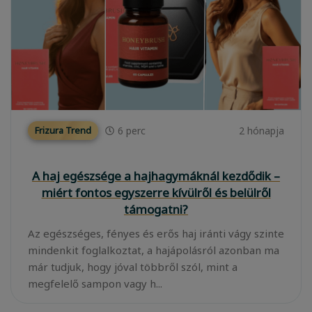
6
perc
2 hónapja
Frizura Trend
A haj egészsége a hajhagymáknál kezdődik –
miért fontos egyszerre kívülről és belülről
támogatni?
Az egészséges, fényes és erős haj iránti vágy szinte
mindenkit foglalkoztat, a hajápolásról azonban ma
már tudjuk, hogy jóval többről szól, mint a
megfelelő sampon vagy h...