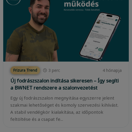
3
perc
4 hónapja
Frizura Trend
Új fodrászszalon indítása sikeresen – Így segíti
a BWNET rendszere a szalonvezetést
Egy új fodrászszalon megnyitása egyszerre jelent
szakmai lehetőséget és komoly szervezési kihívást.
A stabil vendégkör kialakítása, az időpontok
feltöltése és a csapat fe...