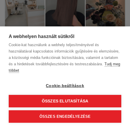
A webhelyen használt sütikről
Cookie-kat használunk a webhely teljesítményével és
használatával kapcsolatos információk gyűjtésére és elemzésére,
3
perc
5 hónapja
Frizura Trend
a közösségi média funkcióinak biztosítására, valamint a tartalom
Fodrász állás Budapest – Csatlakozz
és a hirdetések továbbfejlesztésére és testreszabására.
Tudj meg
többet
a Pett&Co szalon csapatához!
Cookie-beállítások
ÖSSZES ELUTASÍTÁSA
ÖSSZES ENGEDÉLYEZÉSE