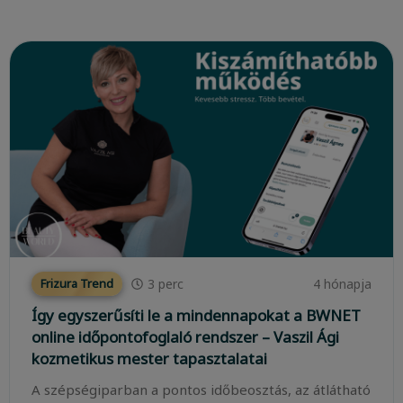
3
perc
4 hónapja
Frizura Trend
Így egyszerűsíti le a mindennapokat a BWNET
online időpontofoglaló rendszer – Vaszil Ági
kozmetikus mester tapasztalatai
A szépségiparban a pontos időbeosztás, az átlátható