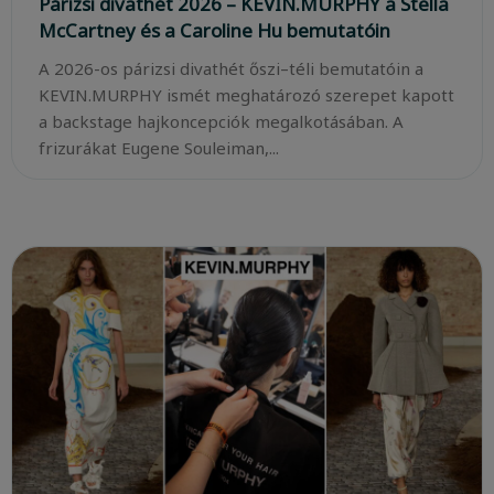
Párizsi divathét 2026 – KEVIN.MURPHY a Stella
McCartney és a Caroline Hu bemutatóin
A 2026-os párizsi divathét őszi–téli bemutatóin a
KEVIN.MURPHY ismét meghatározó szerepet kapott
a backstage hajkoncepciók megalkotásában. A
frizurákat Eugene Souleiman,...