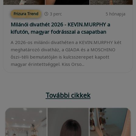
3
perc
5 hónapja
Frizura Trend
Milánói divathét 2026 - KEVIN.MURPHY a
kifutón, magyar fodrásszal a csapatban
A 2026-os milánói divathéten a KEVIN.MURPHY két
meghatározó divatház, a GIADA és a MOSCHINO
őszi–téli bemutatóján is kulcsszerepet kapott
magyar érintettséggel. Kiss Orso...
További cikkek