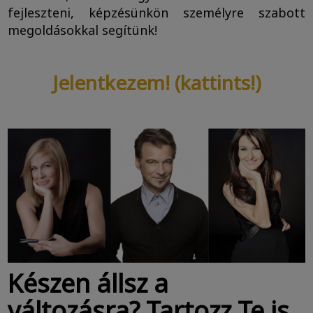
fejleszteni, képzésünkön személyre szabott
megoldásokkal segítünk!
Jelentkezem! (kattints!)
Készen állsz a
változásra? Tartozz Te is