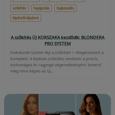
szőkítés
hajápolás
hajkezelés
lépésről-lépésre
A szőkítés ÚJ KORSZAKA kezdődik: BLONDERA
PRO SYSTEM
Fodrászok! Szintet lép a szőkítés! ✨ Megérkezett a
komplett, 4 lépéses szőkítési rendszer a precíz,
biztonságos és ragyogó végeredményért. Ismerd
meg mire képes az ÚJ...