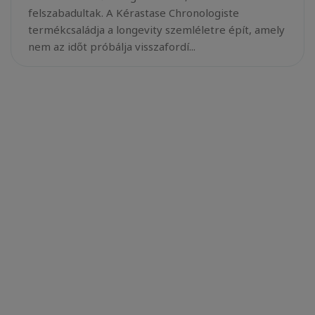
felszabadultak. A Kérastase Chronologiste
termékcsaládja a longevity szemléletre épít, amely
nem az időt próbálja visszafordí...