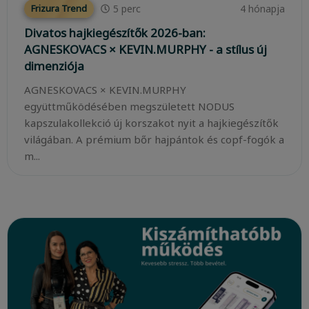
5
perc
4 hónapja
Frizura Trend
Divatos hajkiegészítők 2026-ban:
AGNESKOVACS × KEVIN.MURPHY - a stílus új
dimenziója
AGNESKOVACS × KEVIN.MURPHY
együttműködésében megszületett NODUS
kapszulakollekció új korszakot nyit a hajkiegészítők
világában. A prémium bőr hajpántok és copf-fogók a
m...