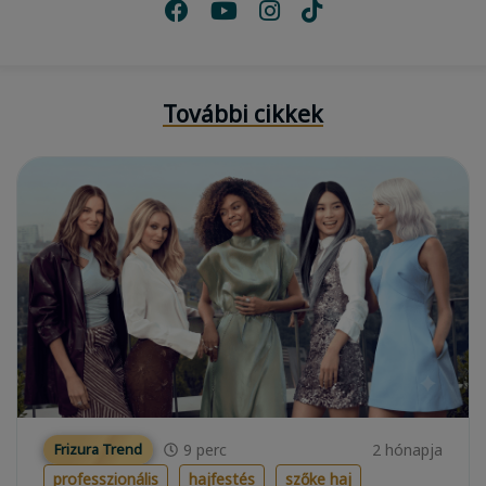
További cikkek
9
perc
2 hónapja
Frizura Trend
professzionális
hajfestés
szőke haj