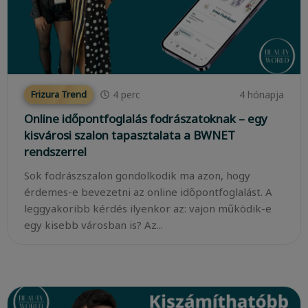
4
perc
4 hónapja
Frizura Trend
Online időpontfoglalás fodrászatoknak – egy
kisvárosi szalon tapasztalata a BWNET
rendszerrel
Sok fodrászszalon gondolkodik ma azon, hogy
érdemes-e bevezetni az online időpontfoglalást. A
leggyakoribb kérdés ilyenkor az: vajon működik-e
egy kisebb városban is? Az...