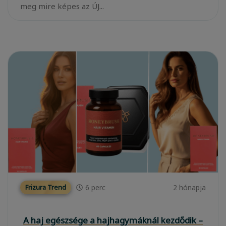
meg mire képes az ÚJ...
6
perc
2 hónapja
Frizura Trend
A haj egészsége a hajhagymáknál kezdődik –