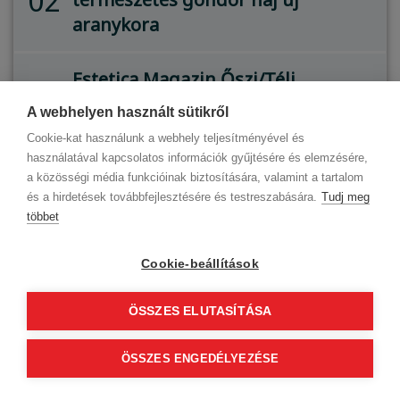
02
aranykora
Estetica Magazin Őszi/Téli
Lapszám - Vásárold meg a
03
A webhelyen használt sütikről
világvezető fodrászati magazint
Cookie-kat használunk a webhely teljesítményével és
magyar nyelven!
használatával kapcsolatos információk gyűjtésére és elemzésére,
a közösségi média funkcióinak biztosítására, valamint a tartalom
és a hirdetések továbbfejlesztésére és testreszabására.
Tudj meg
Nevezz a 9. Barber Battle Budapest
többet
04
2025 Fodrász- és Borbély
versenyre!
Cookie-beállítások
Ilyen volt a Budapest Hair Show
ÖSSZES ELUTASÍTÁSA
05
2025 - képes beszámoló Európa
egyedülálló fodrász eseményéről
ÖSSZES ENGEDÉLYEZÉSE