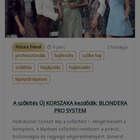
9
perc
2 hónapja
Frizura Trend
professzionális
hajfestés
szőke haj
szőkítés
hajápolás
hajkezelés
lépésről-lépésre
A szőkítés ÚJ KORSZAKA kezdődik: BLONDERA
PRO SYSTEM
Fodrászok! Szintet lép a szőkítés! ✨ Megérkezett a
komplett, 4 lépéses szőkítési rendszer a precíz,
biztonságos és ragyogó végeredményért. Ismerd