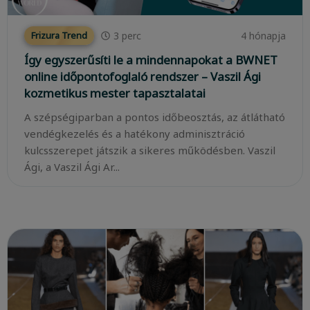
3
perc
4 hónapja
Frizura Trend
Így egyszerűsíti le a mindennapokat a BWNET
online időpontofoglaló rendszer – Vaszil Ági
kozmetikus mester tapasztalatai
A szépségiparban a pontos időbeosztás, az átlátható
vendégkezelés és a hatékony adminisztráció
kulcsszerepet játszik a sikeres működésben. Vaszil
Ági, a Vaszil Ági Ar...