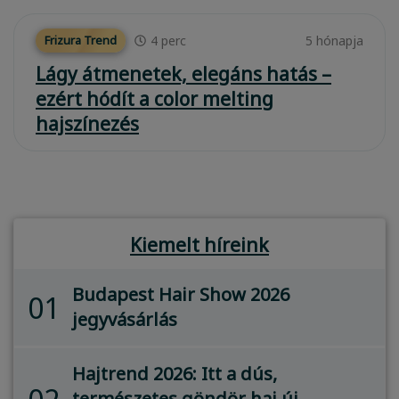
4
perc
5 hónapja
Frizura Trend
Lágy átmenetek, elegáns hatás –
ezért hódít a color melting
hajszínezés
Kiemelt híreink
Budapest Hair Show 2026
01
jegyvásárlás
Hajtrend 2026: Itt a dús,
természetes göndör haj új