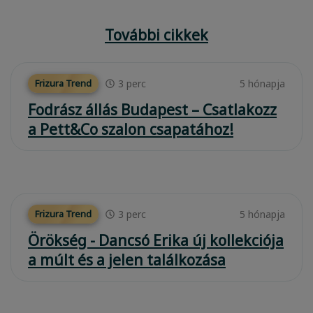
További cikkek
3
perc
5 hónapja
Frizura Trend
Fodrász állás Budapest – Csatlakozz
a Pett&Co szalon csapatához!
3
perc
5 hónapja
Frizura Trend
Örökség - Dancsó Erika új kollekciója
a múlt és a jelen találkozása