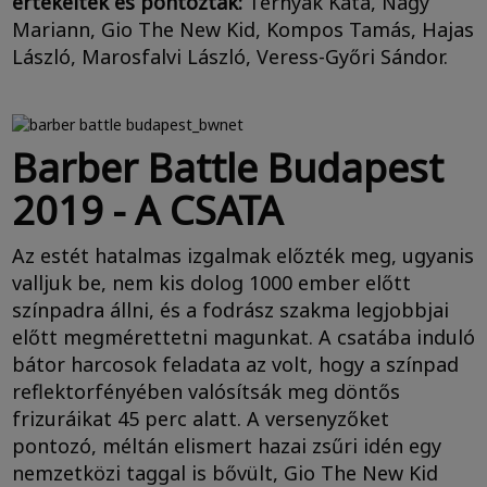
értékelték és pontozták:
Ternyák Kata, Nagy
Mariann, Gio The New Kid, Kompos Tamás, Hajas
László, Marosfalvi László, Veress-Győri Sándor.
Barber Battle Budapest
2019 - A CSATA
Az estét hatalmas izgalmak előzték meg, ugyanis
valljuk be, nem kis dolog 1000 ember előtt
színpadra állni, és a fodrász szakma legjobbjai
előtt megmérettetni magunkat. A csatába induló
bátor harcosok feladata az volt, hogy a színpad
reflektorfényében valósítsák meg döntős
frizuráikat 45 perc alatt. A versenyzőket
pontozó, méltán elismert hazai zsűri idén egy
nemzetközi taggal is bővült, Gio The New Kid