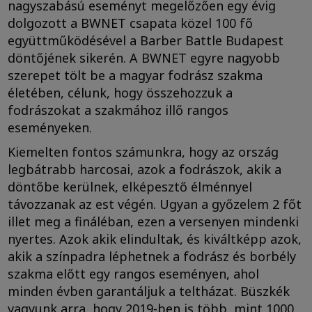
nagyszabású eseményt megelőzően egy évig
dolgozott a BWNET csapata közel 100 fő
együttműködésével a Barber Battle Budapest
döntőjének sikerén. A BWNET egyre nagyobb
szerepet tölt be a magyar fodrász szakma
életében, célunk, hogy összehozzuk a
fodrászokat a szakmához illő rangos
eseményeken.
Kiemelten fontos számunkra, hogy az ország
legbátrabb harcosai, azok a fodrászok, akik a
döntőbe kerülnek, elképesztő élménnyel
távozzanak az est végén. Ugyan a győzelem 2 főt
illet meg a fináléban, ezen a versenyen mindenki
nyertes. Azok akik elindultak, és kiváltképp azok,
akik a színpadra léphetnek a fodrász és borbély
szakma előtt egy rangos eseményen, ahol
minden évben garantáljuk a teltházat. Büszkék
vagyunk arra, hogy 2019-ben is több, mint 1000