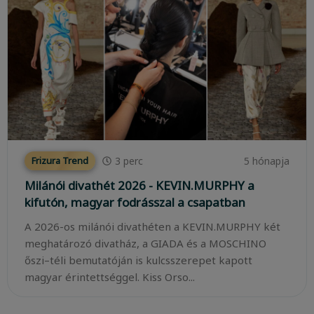
3
perc
5 hónapja
Frizura Trend
Milánói divathét 2026 - KEVIN.MURPHY a
kifutón, magyar fodrásszal a csapatban
A 2026-os milánói divathéten a KEVIN.MURPHY két
meghatározó divatház, a GIADA és a MOSCHINO
őszi–téli bemutatóján is kulcsszerepet kapott
magyar érintettséggel. Kiss Orso...