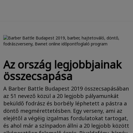
Az ország legjobbjainak
összecsapása
A Barber Battle Budapest 2019 összecsapásában
az 51 nevező közül a 20 legjobb pályamunkát
beküldő fodrász és borbély léphetett a pástra a
döntő megmérettetésben. Egy verseny, ami az
elejétől a végéig izgalmas fordulatokat tartogat,
és ahol már a színpadon állni a 20 legjobb között
elképesztően felemelő érzés. Rivaldafény, hírnév,