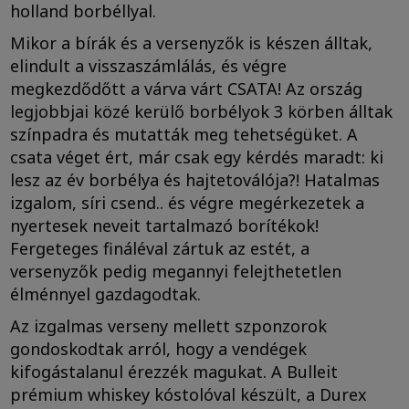
holland borbéllyal.
Mikor a bírák és a versenyzők is készen álltak,
elindult a visszaszámlálás, és végre
megkezdődőtt a várva várt CSATA! Az ország
legjobbjai közé kerülő borbélyok 3 körben álltak
színpadra és mutatták meg tehetségüket. A
csata véget ért, már csak egy kérdés maradt: ki
lesz az év borbélya és hajtetoválója?! Hatalmas
izgalom, síri csend.. és végre megérkezetek a
nyertesek neveit tartalmazó borítékok!
Fergeteges fináléval zártuk az estét, a
versenyzők pedig megannyi felejthetetlen
élménnyel gazdagodtak.
Az izgalmas verseny mellett szponzorok
gondoskodtak arról, hogy a vendégek
kifogástalanul érezzék magukat. A Bulleit
prémium whiskey kóstolóval készült, a Durex