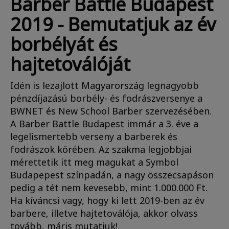
Barber Battle Budapest
2019 - Bemutatjuk az év
borbélyát és
hajtetoválóját
Idén is lezajlott Magyarország legnagyobb
pénzdíjazású borbély- és fodrászversenye a
BWNET és New School Barber szervezésében.
A Barber Battle Budapest immár a 3. éve a
legelismertebb verseny a barberek és
fodrászok körében. Az szakma legjobbjai
mérettetik itt meg magukat a Symbol
Budapepest színpadán, a nagy összecsapáson
pedig a tét nem kevesebb, mint 1.000.000 Ft.
Ha kíváncsi vagy, hogy ki lett 2019-ben az év
barbere, illetve hajtetoválója, akkor olvass
tovább, máris mutatjuk!