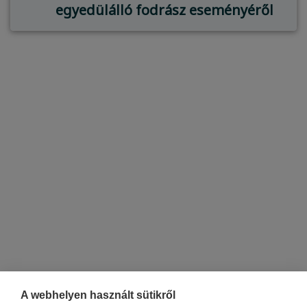
egyedülálló fodrász eseményéről
A webhelyen használt sütikről