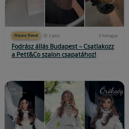
3
perc
5 hónapja
Frizura Trend
Fodrász állás Budapest – Csatlakozz
a Pett&Co szalon csapatához!