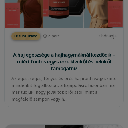
6
perc
2 hónapja
Frizura Trend
A haj egészsége a hajhagymáknál kezdődik –
miért fontos egyszerre kívülről és belülről
támogatni?
Az egészséges, fényes és erős haj iránti vágy szinte
mindenkit foglalkoztat, a hajápolásról azonban ma
már tudjuk, hogy jóval többről szól, mint a
megfelelő sampon vagy h...