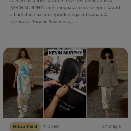
A 2026-os párizsi divathét őszi–téli bemutatóin a
KEVIN.MURPHY ismét meghatározó szerepet kapott
a backstage hajkoncepciók megalkotásában. A
frizurákat Eugene Souleiman,...
3
perc
5 hónapja
Frizura Trend