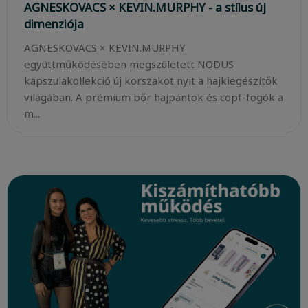
AGNESKOVACS × KEVIN.MURPHY - a stílus új
dimenziója
AGNESKOVACS × KEVIN.MURPHY
együttműködésében megszületett NODUS
kapszulakollekció új korszakot nyit a hajkiegészítők
világában. A prémium bőr hajpántok és copf-fogók a
m...