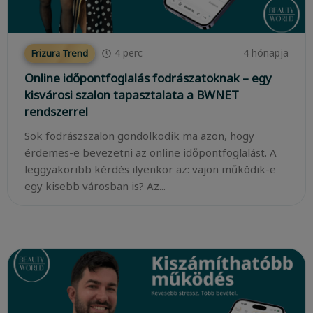
4
perc
4 hónapja
Frizura Trend
Online időpontfoglalás fodrászatoknak – egy
kisvárosi szalon tapasztalata a BWNET
rendszerrel
Sok fodrászszalon gondolkodik ma azon, hogy
érdemes-e bevezetni az online időpontfoglalást. A
leggyakoribb kérdés ilyenkor az: vajon működik-e
egy kisebb városban is? Az...