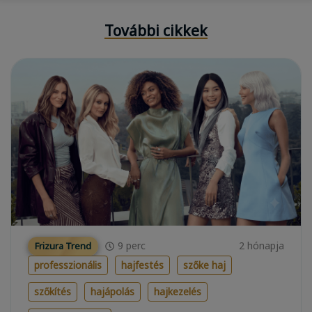
További cikkek
9
perc
2 hónapja
Frizura Trend
professzionális
hajfestés
szőke haj
szőkítés
hajápolás
hajkezelés