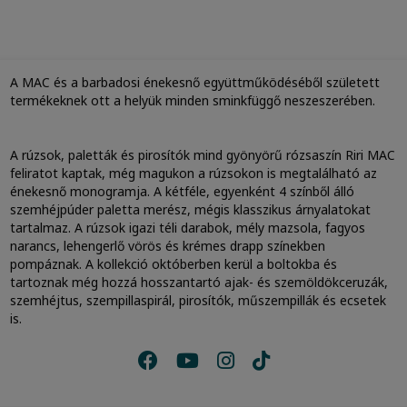
A MAC és a barbadosi énekesnő együttműködéséből született
termékeknek ott a helyük minden sminkfüggő neszeszerében.
A rúzsok, paletták és pirosítók mind gyönyörű rózsaszín Riri MAC
feliratot kaptak, még magukon a rúzsokon is megtalálható az
énekesnő monogramja. A kétféle, egyenként 4 színből álló
szemhéjpúder paletta merész, mégis klasszikus árnyalatokat
tartalmaz. A rúzsok igazi téli darabok, mély mazsola, fagyos
narancs, lehengerlő vörös és krémes drapp színekben
pompáznak. A kollekció októberben kerül a boltokba és
tartoznak még hozzá hosszantartó ajak- és szemöldökceruzák,
szemhéjtus, szempillaspirál, pirosítók, műszempillák és ecsetek
is.