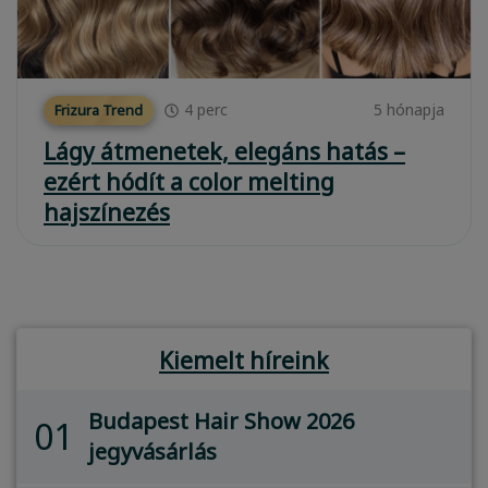
4
perc
5 hónapja
Frizura Trend
Lágy átmenetek, elegáns hatás –
ezért hódít a color melting
hajszínezés
Kiemelt híreink
Budapest Hair Show 2026
01
jegyvásárlás