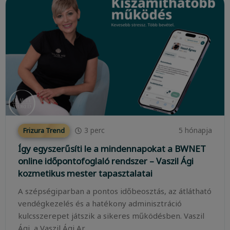
3
perc
5 hónapja
Frizura Trend
Így egyszerűsíti le a mindennapokat a BWNET
online időpontofoglaló rendszer – Vaszil Ági
kozmetikus mester tapasztalatai
A szépségiparban a pontos időbeosztás, az átlátható
vendégkezelés és a hatékony adminisztráció
kulcsszerepet játszik a sikeres működésben. Vaszil
Ági, a Vaszil Ági Ar...