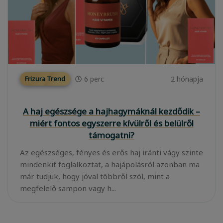
6
perc
2 hónapja
Frizura Trend
A haj egészsége a hajhagymáknál kezdődik –
miért fontos egyszerre kívülről és belülről
támogatni?
Az egészséges, fényes és erős haj iránti vágy szinte
mindenkit foglalkoztat, a hajápolásról azonban ma
már tudjuk, hogy jóval többről szól, mint a
megfelelő sampon vagy h...