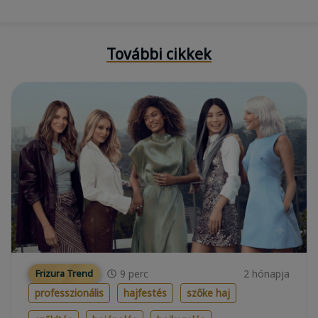
További cikkek
9
perc
2 hónapja
Frizura Trend
professzionális
hajfestés
szőke haj