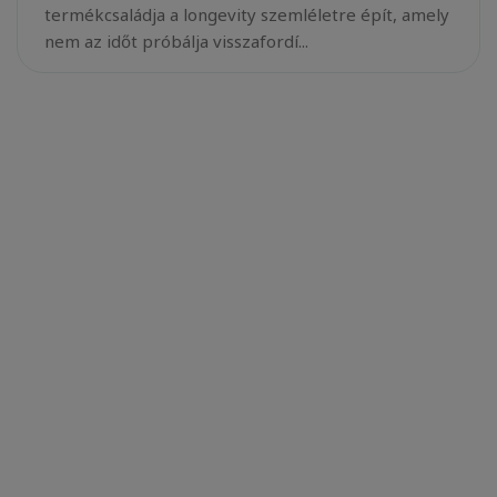
termékcsaládja a longevity szemléletre épít, amely
nem az időt próbálja visszafordí...