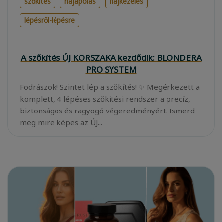
szőkítés
hajápolás
hajkezelés
lépésről-lépésre
A szőkítés ÚJ KORSZAKA kezdődik: BLONDERA
PRO SYSTEM
Fodrászok! Szintet lép a szőkítés! ✨ Megérkezett a
komplett, 4 lépéses szőkítési rendszer a precíz,
biztonságos és ragyogó végeredményért. Ismerd
meg mire képes az ÚJ...