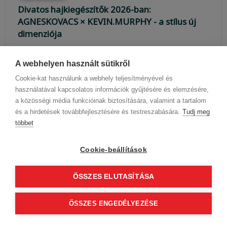
Divatos hajkiegészítők 2026-ban:
AGNESKOVACS × KEVIN.MURPHY - a stílus új
dimenziója
AGNESKOVACS × KEVIN.MURPHY
együttműködésében megszületett NODUS
A webhelyen használt sütikről
kapszulakollekció új korszakot nyit a hajkiegészítők
Cookie-kat használunk a webhely teljesítményével és
világában. A prémium bőr hajpántok és copf-fogók a
használatával kapcsolatos információk gyűjtésére és elemzésére,
m...
a közösségi média funkcióinak biztosítására, valamint a tartalom
és a hirdetések továbbfejlesztésére és testreszabására.
Tudj meg
többet
Cookie-beállítások
ÖSSZES ELUTASÍTÁSA
ÖSSZES ENGEDÉLYEZÉSE