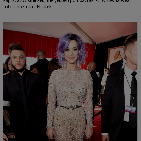
káprázatos sminkek, melyekben pompáztak. A "Whowharwear"
fotóit hoztuk el Nektek.