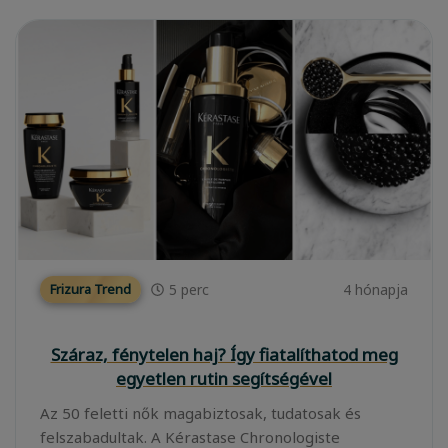
5
perc
4 hónapja
Frizura Trend
Száraz, fénytelen haj? Így fiatalíthatod meg
egyetlen rutin segítségével
Az 50 feletti nők magabiztosak, tudatosak és
felszabadultak. A Kérastase Chronologiste