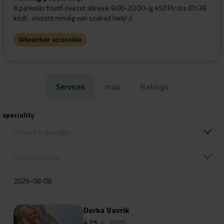
A parkolás fizető övezet alá esik 8:00-20:00-ig 450 Ft/óra (0138
Szolgáltatásaink: fodrászat, hajgyógyászat, kozmetika, manikűr,
kód) , viszont mindig van szabad hely! :)
masszázs, smink, szempilla hosszabbítás, testkezelések
Wheelchair accessible
Márkák, amikkel dolgozunk: Belico, Dr. Juchheim, EXAGE- Safe
Laser, Luxury Eye, CND Shellac, Creative Play, Callux, Gehwol,
Natulique, Oxygeni Hair
Services
map
Ratings
Időpontfoglalásoddal automatikusan elfogadod házirendünket,
ezért kérünk olvasd el figyelmesen:
speciality
https://www.marinastudio.hu/hazirend
Choose a speciality
Choose service
Dorka Vavrik
4.79
(295)