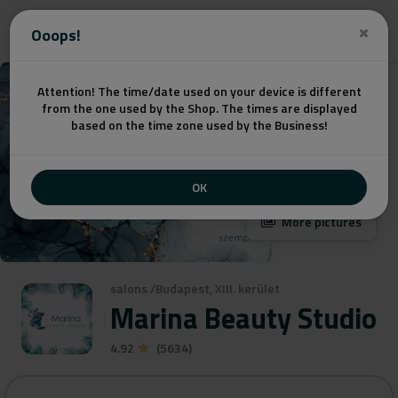
Get a quote
Ooops!
Attention! The time/date used on your device is different
from the one used by the Shop. The times are displayed
based on the time zone used by the Business!
OK
More pictures
salons
/
Budapest, XIII. kerület
Marina Beauty Studio
4.92
(5634)